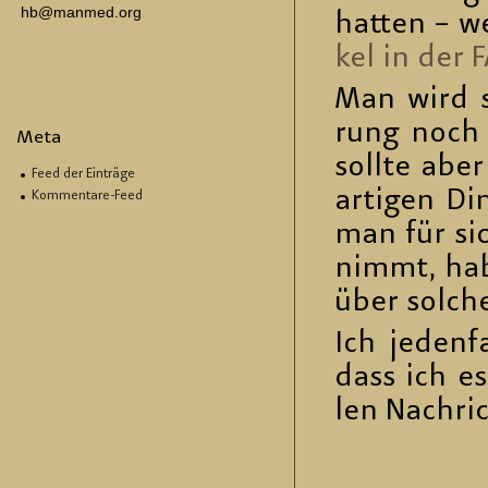
hb@manmed.org
hat­ten – w
kel in der F
Man wird si
rung noch b
Meta
soll­te abe
Feed der Einträge
ar­ti­gen D
Kommentare-Feed
man für sich
nimmt, habe
über sol­che
Ich je­den­
dass ich es
len Nach­ri