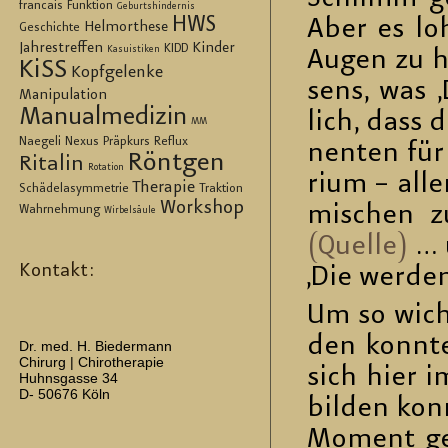
francais
Funktion
Geburtshindernis
HWS
Aber es lo
Helmorthese
Geschichte
Jahrestreffen
Kinder
KIDD
Kasuistiken
Augen zu h
KiSS
Kopfgelenke
sens, was ‚
Manipulation
Manualmedizin
lich, dass d
MM
Naegeli
Nexus
Präpkurs
Reflux
nen­ten für 
Röntgen
Ritalin
Rotation
ri­um – all
Therapie
Schädelasymmetrie
Traktion
Workshop
mi­schen zu „
Wahrnehmung
Wirbelsäule
(Quel­le)
… u
Kontakt:
‚Die wer­de
Um so wich­t
den konn­te
Dr. med. H. Biedermann
Chirurg | Chirotherapie
sich hier im
Huhnsgasse 34
D- 50676 Köln
bil­den kon
Mo­ment ge­