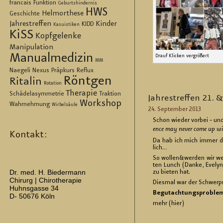
francais
Funktion
Geburtshindernis
HWS
Helmorthese
Geschichte
Jahrestreffen
Kinder
KIDD
Kasuistiken
KiSS
Kopfgelenke
Manipulation
Manualmedizin
Drauf Kli­cken ver­grö­ßert
MM
Naegeli
Nexus
Präpkurs
Reflux
Röntgen
Ritalin
Rotation
Therapie
Schädelasymmetrie
Traktion
Jah­res­tref­fen 21.
Workshop
Wahrnehmung
Wirbelsäule
24. Sep­tem­ber 2013
Schon wie­der vor­bei – und
ence may never come up with a
Kontakt:
Da hab ich mich immer dru
lich…
So wol­len&wer­den wir wei
ten Lunch (Danke, Eve­ly­n
Dr. med. H. Biedermann
zu bie­ten hat.
Chirurg | Chirotherapie
Dies­mal war der Schwer­p
Huhnsgasse 34
Be­gut­ach­tungs­pro­ble­m
D- 50676 Köln
mehr (hier)