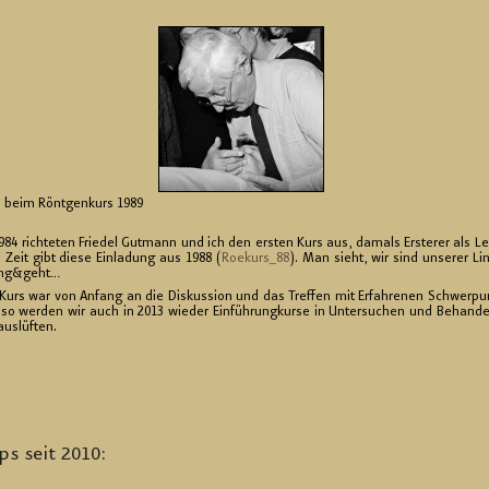
n beim Rönt­gen­kurs 1989
4 rich­te­ten Frie­del Gut­mann und ich den ers­ten Kurs aus, da­mals Ers­te­rer als Lei
e Zeit gibt diese Ein­la­dung aus 1988 (
Ro­ekur­s_88
). Man sieht, wir sind un­se­rer Lin
ging&geht…
Kurs war von An­fang an die Dis­kus­si­on und das Tref­fen mit Er­fah­re­nen Schwer­
o wer­den wir auch in 2013 wie­der Ein­füh­rung­kur­se in Un­ter­su­chen und Be­han­d
us­lüf­ten.
ps seit 2010: