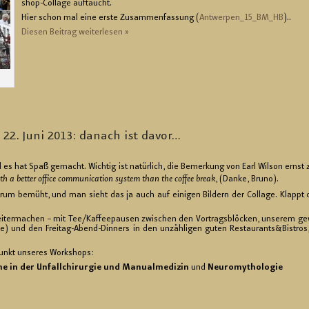
shop-Col­la­ge auf­taucht.
Hier schon mal eine erste Zu­sam­men­fas­sung (
Ant­wer­pen_15_B­M_HB
)..
Die­sen Bei­trag wei­ter­le­sen »
 & 22. Juni 2013: da­nach ist davor…
 es hat Spaß ge­macht. Wich­tig ist na­tür­lich, die Be­mer­kung von Earl Wil­son ernst
 bet­ter of­fice com­mu­ni­ca­ti­on sys­tem than the cof­fee break
‚ (Danke, Bruno).
m be­müht, und man sieht das ja auch auf ei­ni­gen Bil­dern der Col­la­ge. Klappt
­ter­ma­chen – mit Tee/Kaf­fee­pau­sen zwi­schen den Vor­trags­blö­cken, un­se­rem ge­
e) und den Frei­tag-Abend-Din­ners in den un­zäh­li­gen guten Re­stau­rants&Bis­tros
unkt un­se­res Work­shops:
e in der Un­fall­chir­ur­gie und Ma­nu­al­me­di­zin
und
Neu­ro­my­tho
logie