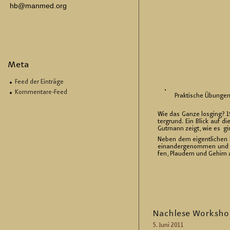
hb@manmed.org
Meta
Feed der Einträge
Kommentare-Feed
Prak­ti­sche Übun­ge
Wie das Ganze los­ging? 198
ter­grund. Ein Blick auf di
Gut­mann zeigt, wie es 
Neben dem ei­gent­li­chen 
ein­an­der­ge­nom­men und s
fen, Plau­dern und Ge­hirn a
Nach­le­se Work­sho
5. Juni 2011