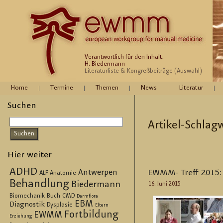
Verantwortlich für den Inhalt:
H. Biedermann
Literaturliste & Kongreßbeiträge (Auswahl)
Home
Termine
Themen
News
Literatur
Suchen
Ar­ti­kel-Schlag­w
Hier weiter
ADHD
Antwerpen
EWMM- Treff 2015: 1
ALF
Anatomie
Behandlung
Biedermann
16. Juni 2015
Biomechanik
Buch
CMD
Darmflora
EBM
Diagnostik
Dysplasie
Eltern
Fortbildung
EWMM
Erziehung