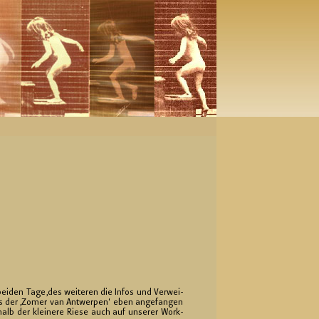
i­den Tage,des wei­te­ren die Infos und Ver­wei­
ass der ‚Zomer van Ant­wer­pen‘ eben an­ge­fan­gen
halb der klei­ne­re Riese auch auf un­se­rer Work­