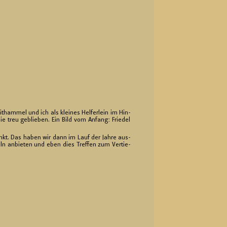
t­ham­mel und ich als klei­nes Hel­fer­lein im Hin­
ie treu ge­blie­ben. Ein Bild vom An­fang: Frie­del
punkt. Das haben wir dann im Lauf der Jahre aus­
eln an­bie­ten und eben dies Tref­fen zum Ver­tie­