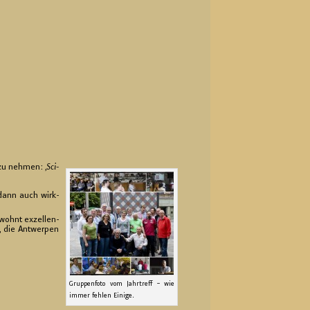
 zu neh­men: ‚
Sci­
 dann auch wirk­
wohnt ex­zel­len­
, die Ant­wer­pen
Grup­pen­fo­to vom Jahr­treff – wie
immer feh­len Ei­ni­ge.