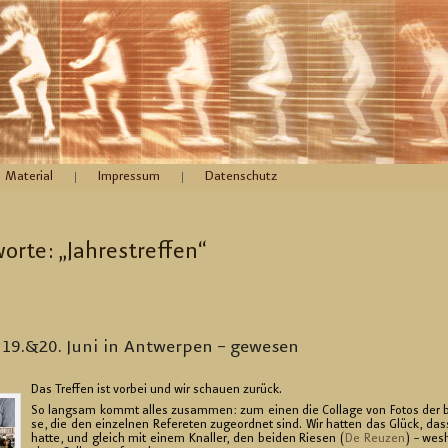
Material
Impressum
Datenschutz
or­te: „Jah­res­tref­fen“
9.&20. Juni in Ant­wer­pen – ge­we­sen
Das Tref­fen ist vor­bei und wir schau­en zu­rück.
So lang­sam kommt alles zu­sam­men: zum einen die Col­la­ge von Fotos der be
se, die den ein­zel­nen Re­fe­re­ten zu­ge­ord­net sind. Wir hat­ten das Glück, d
hatte, und gleich mit einem Knal­ler, den bei­den Rie­sen (
De Reu­zen
) – wes­