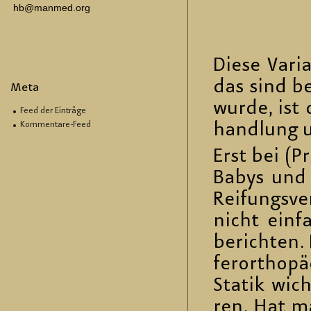
hb@manmed.org
Diese Va­ri­
das sind be
Meta
wurde, ist d
Feed der Einträge
Kommentare-Feed
hand­lung u
Erst bei (Pr
Babys und k
Rei­fungs­v
nicht ein­f
be­rich­ten.
fer­or­tho­
Sta­tik wich
ren. Hat ma