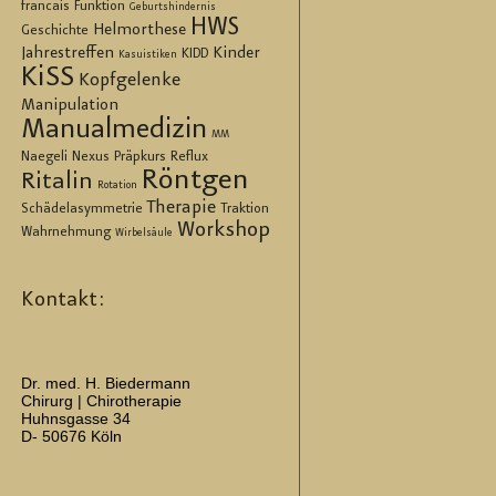
francais
Funktion
Geburtshindernis
HWS
Helmorthese
Geschichte
Jahrestreffen
Kinder
KIDD
Kasuistiken
KiSS
Kopfgelenke
Manipulation
Manualmedizin
MM
Naegeli
Nexus
Präpkurs
Reflux
Röntgen
Ritalin
Rotation
Therapie
Schädelasymmetrie
Traktion
Workshop
Wahrnehmung
Wirbelsäule
Kontakt:
Dr. med. H. Biedermann
Chirurg | Chirotherapie
Huhnsgasse 34
D- 50676 Köln