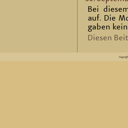
Bei die­sem
auf. Die Mo­
ga­ben kein
Die­sen Bei­t
Copyrig