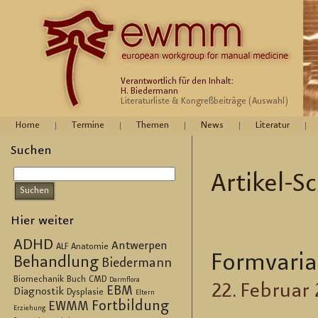
Verantwortlich für den Inhalt:
H. Biedermann
Literaturliste & Kongreßbeiträge (Auswahl)
Home
Termine
Themen
News
Literatur
Suchen
Ar­ti­kel-
Hier weiter
ADHD
Antwerpen
ALF
Anatomie
Form­va­ri­
Behandlung
Biedermann
Biomechanik
Buch
CMD
Darmflora
22. Fe­bru­ar
EBM
Diagnostik
Dysplasie
Eltern
Fortbildung
EWMM
Erziehung