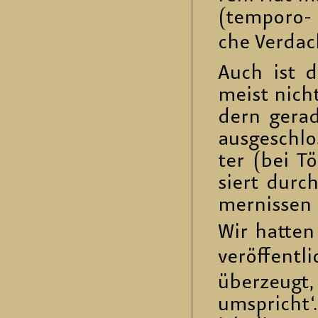
(tem­po­ro- 
che Ver­dac
Auch ist der
meist nicht 
dern ge­ra­
aus­ge­schl
ter (bei Tö
siert durch
mer­nis­se
Wir hat­ten
ver­öf­fent­l
über­zeugt,
um­spricht‘