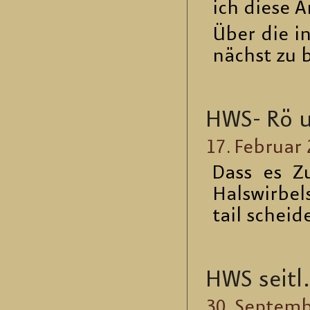
ich diese A
Über die in
nächst zu b
HWS- Rö 
17. Fe­bru­ar
Dass es Zu
Hals­wir­bel
tail schei­
HWS seitl.:
30. Sep­tem­