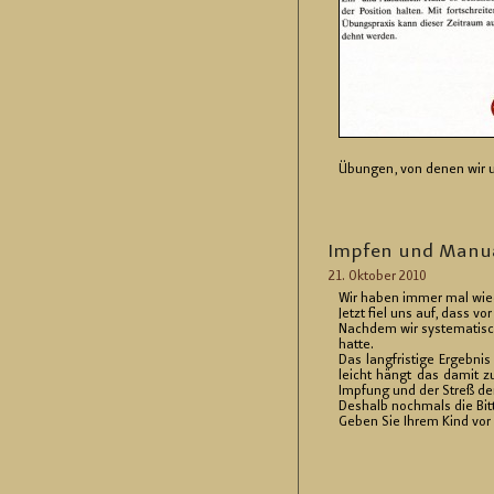
Übun­gen, von denen wir un­
Imp­fen und Ma­nu­a
21. Ok­to­ber 2010
Wir haben immer mal wie­der
Jetzt fiel uns auf, dass vo
Nach­dem wir sys­te­ma­tisch
hatte.
Das lang­fris­ti­ge Er­geb­n
leicht hängt das damit zu­s
Imp­fung und der Streß der
Des­halb noch­mals die Bitt
Geben Sie Ihrem Kind vor un