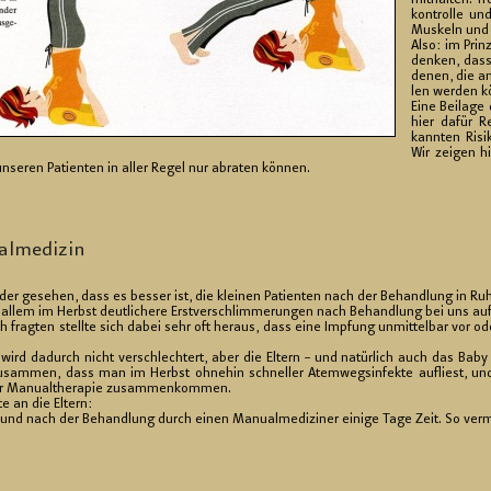
mit­hal­ten. Tr
kon­trol­le un
Mus­keln und 
Also: im Prin­
den­ken, dass
denen, die an
len wer­den k
Eine Bei­la­g
hier dafür R
kann­ten Ri­si
Wir zei­gen h
se­ren Pa­ti­en­ten in aller Regel nur ab­ra­ten kön­nen.
l­me­di­zin
 ge­se­hen, dass es bes­ser ist, die klei­nen Pa­ti­en­ten nach der Be­hand­lung in Ruh
r allem im Herbst deut­li­che­re Erst­ver­schlim­me­run­gen nach Be­hand­lung bei uns auf
 frag­ten stell­te sich dabei sehr oft her­aus, dass eine Imp­fung un­mit­tel­bar vor ode
is wird da­durch nicht ver­schlech­tert, aber die El­tern – und na­tür­lich auch das Bab
am­men, dass man im Herbst oh­ne­hin schnel­ler Atem­weg­sin­fek­te auf­liest, und da
 Ma­nu­althe­ra­pie zu­sam­men­kom­men.
e an die El­tern:
d nach der Be­hand­lung durch einen Ma­nu­al­me­di­zi­ner ei­ni­ge Tage Zeit. So ver­m