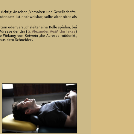
r rich­tig. An­se­hen, Ver­hal­ten und Ge­sell­schafts­
o­den­satz‘ ist nach­weis­bar, soll­te aber nicht als
tern oder Ver­suchs­lei­ter eine Rolle spie­len, bei
Adres­se der Uni (
G. Alex­an­der, A&M Uni Texas
)
e Wir­kung von Rot­wein ‚die Adres­se mit­denkt‘,
‚aus dem Schnei­der‘.