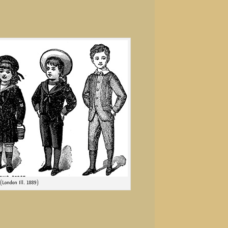
(Lon­don Ill. 1889)