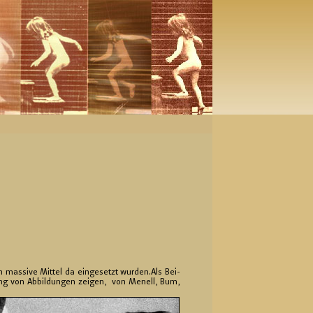
h mas­si­ve Mit­tel da ein­ge­setzt wur­den.Als Bei­
ung von Ab­bil­dun­gen zei­gen,
von Men­ell, Bum,