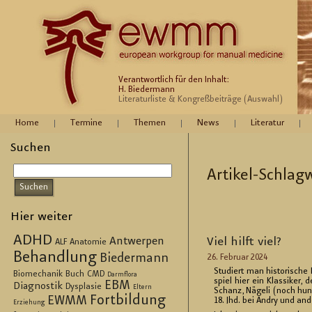
Verantwortlich für den Inhalt:
H. Biedermann
Literaturliste & Kongreßbeiträge (Auswahl)
Home
Termine
Themen
News
Literatur
Suchen
Ar­ti­kel-Schlag
Hier weiter
ADHD
Antwerpen
Viel hilft viel?
ALF
Anatomie
Behandlung
Biedermann
26. Fe­bru­ar 2024
Stu­diert man his­to­ri­sche
Biomechanik
Buch
CMD
Darmflora
spiel hier ein Klas­si­ker
EBM
Diagnostik
Dysplasie
Eltern
Schanz, Nä­ge­li (noch hun
Fortbildung
EWMM
18. Jhd. bei Andry und an­de
Erziehung