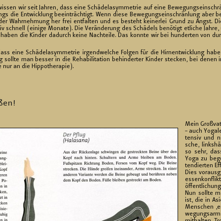
is­sen wir seit Jah­ren, dass eine Schä­de­lasym­me­trie auf eine Be­we­gungs­ein­sch
ings die Ent­wick­lung be­ein­träch­tigt. Wenn diese Be­we­gungs­ein­schrän­lung aber b
er Wahr­neh­mung her frei ent­fal­ten und es be­steht kei­ner­lei Grund zu Angst. Die
tiv schnell (ei­ni­ge Mo­na­te). Die Ver­än­de­rung des Schä­dels be­nö­tigt et­li­che Jah
, haben die Kin­der da­durch keine Nach­tei­le. Das konn­te wir bei hun­der­ten von du
ass eine Schä­de­lasym­me­trie ir­gend­wel­che Fol­gen für die Hirn­ent­wick­lung habe, is
g soll­te man bes­ser in die Re­ha­bi­li­ta­ti­on be­hin­der­ter Kin­der ste­cken, bei d
r an die Hip­po­the­ra­pie).
ßen!
Mein Groß­va­
– auch Yo­gal
ten­siv und n
sche, links­hän
so sehr, das
Yoga zu be­ge
ten­dier­ten Ef
Dies vor­aus­
es­sen­kon­flik
öf­fent­li­chun­
Nun soll­te m
ist, die in Asi
Men­schen ‚er
we­gungs­ar­m