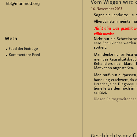
Vom Wie­gen wird d
hb@manmed.org
16. No­vem­ber 2023
Sagen die Land­wir­te – zu­
Al­bert Ein­stein mein­te ma
‚
Nicht alles was ge­zählt 
zählt wer­den
‚.
Meta
Nicht nur die Schwein­chen
se­re Schul­kin­der wer­den
sor­tiert.
Feed der Einträge
Man denke nur an Pisa & 
Kommentare-Feed
men das Kau­sa­li­täts­be­dü
Be­hand­lers nach kla­ren L
Mo­ti­va­ti­on an­ge­sto­ßen.
Man muß nur auf­pas­sen
hand­lung er­schwert, da d
Ur­sa­che, eine Dia­gno­se. U
tio­nel­le wer­den noch imm
schätzt.
Die­sen Bei­trag wei­ter­le­se
Ge­schlechts­spe­zi­f