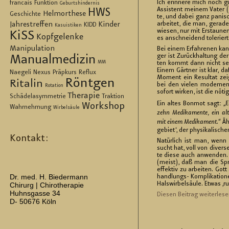
Ich er­in­ne­re mich noch gu
francais
Funktion
Geburtshindernis
As­sis­tent mei­nem Vater (M
HWS
Helmorthese
Geschichte
te, und dabei ganz pa­nis
ar­bei­tet, die man, ge­ra­de
Jahrestreffen
Kinder
KIDD
Kasuistiken
wie­sen, nur mit Er­stau­ne
KiSS
Kopfgelenke
es an­schnei­dend to­le­rier­
Manipulation
Bei einem Er­fah­re­nen ka
ger ist Zu­rück­hal­tung de
Manualmedizin
MM
ten kommt dann nicht sel­
Einem Gärt­ner ist klar, d
Naegeli
Nexus
Präpkurs
Reflux
Mo­ment ein Re­sul­tat zeig
Röntgen
Ritalin
bei den vie­len mo­der­nen
Rotation
so­fort wir­ken, ist die nö­t
Therapie
Schädelasymmetrie
Traktion
Ein altes Bon­mot sagt: „
E
Workshop
Wahrnehmung
Wirbelsäule
zehn Me­di­ka­men­te, ein al
mit einem Me­di­ka­ment
.“ Ä
ge­biet‘, der phy­si­ka­li­sch
Kontakt:
Na­tür­lich ist man, wenn 
sucht hat, voll von di­ver­
te diese auch an­wen­den
(meist), daß man die Sp
ef­fek­tiv zu ar­bei­ten. Got
Dr. med. H. Biedermann
hand­lungs- Kom­pli­ka­tio­n
Hals­wir­bel­säu­le. Etwas ‚
Chirurg | Chirotherapie
Huhnsgasse 34
Die­sen Bei­trag wei­ter­le­se
D- 50676 Köln