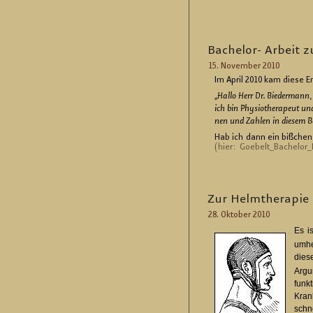
Ba­che­lor- Ar­beit z
15. No­vem­ber 2010
Im April 2010 kam diese E
„
Hallo Herr Dr. Bie­der­mann,
ich bin Phy­sio­the­ra­peut un
nen und Zah­len in die­sem Be
Hab ich dann ein biß­chen ge­
(hier: Goe­bel­t_Ba­che­lor
Zur Helm­the­ra­pie
28. Ok­to­ber 2010
Es is
umher
die­s
Ar­gu
funk­
Kran
schn