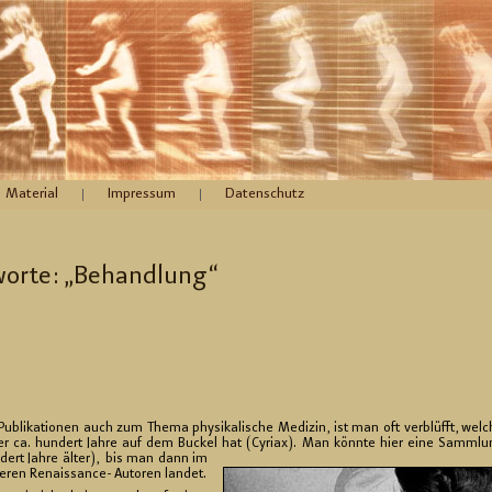
Material
Impressum
Datenschutz
­wor­te: „Be­hand­lung“
 Pu­bli­ka­tio­nen auch zum Thema phy­si­ka­li­sche Me­di­zin, ist man oft ver­blüfft, welc
, der ca. hun­dert Jahre auf dem Bu­ckel hat (Cy­riax). Man könn­te hier eine Samm­l
­dert Jahre älter), bis man dann im
­ren Re­nais­sance- Au­to­ren lan­det.