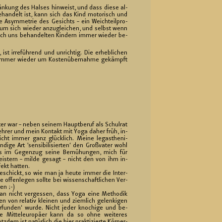
rän­kung des Hal­ses hin­weist, und dass diese al­
e­han­delt ist, kann sich das Kind mo­to­risch und
 Asym­me­trie des Ge­sichts – ein Weich­teil­pro­
re, um sich wie­der an­zu­glei­chen, und selbst wenn
rch uns be­han­del­ten Kin­dern immer wie­der be­
t ir­re­füh­rend und un­rich­tig. Die er­heb­li­chen
enen immer wie­der um Kos­ten­über­nah­me ge­kämpft
ter war – neben sei­nem Haupt­be­ruf als Schul­rat
­eh­rer und mein Kon­takt mit Yoga daher früh, in­
icht immer ganz glück­lich. Meine leg­as­the­ni­
­di­ge Art ’sen­si­bi­li­sier­ten‘ den Groß­va­ter wohl
s im Ge­gen­zug seine Be­mü­hun­gen, mich für
is­tern – milde ge­sagt – nicht den von ihm in­
­fekt hat­ten.
ge­schickt, so wie man ja heute immer die In­ter­
­te of­fen­le­gen soll­te bei wis­sen­schaft­li­chen Ver­
gen ;-)
an nicht ver­ges­sen, dass Yoga eine Me­tho­dik
en von re­la­tiv klei­nen und ziem­lich ge­len­ki­gen
­fun­den‘ wurde. Nicht jeder kno­chi­ge und be­
e Mit­tel­eu­ro­pä­er kann da so ohne wei­te­res