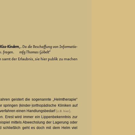
ei Kiss-Kin­dern
„. Da die Be­schaf­fung von In­for­ma­tio­
n usw. fra­gen. mfg Tho­mas Gö­belt
“
ten samt der Er­laub­nis, sie hier pu­blik zu ma­chen
­ren geis­tert die so­ge­nann­te „Helm­the­ra­pie“
rin­gen (kin­der-)or­tho­pä­di­sche Kli­ni­ken auf
s­ver­fah­ren einen Hand­lungs­be­darf
.
(z.B. hier)
ten. Erest wird immer ein Lip­pen­be­kennt­nis zur
Bei­spiel mit­tels Ab­wechs­lung der La­ge­rung oder
 und schließ­lich geht es doch mit dem Helm viel