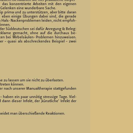
otz­dem ist na­tür­lich die hier prak­ti­zier­te Kör­per­
d das kon­zen­trier­te Ar­bei­ten mit den ei­ge­nen
Ge­len­ken eine wun­der­ba­re Sache.
zip prima und zu un­ter­stüt­zen, aber bitte daran
 eben ei­ni­ge Übun­gen dabei sind, die ge­ra­de
 Hals- Na­cken­pro­ble­men lei­den, nicht emp­foh­
ön­nen.
e der Süd­deut­schen sei dafür An­re­gung & Beleg:
e­kla­me ge­macht, ohne auf die durch­aus be­
­ken bei Wir­bel­säu­len- Pro­ble­men hin­zu­wei­sen.
ier – quasi als ab­schre­cken­des Bei­spiel – zwei
e zu las­sen um sie nicht zu über­las­ten.
­tre­ten kön­nen.
r nach un­se­rer Ma­nu­althe­ra­pie statt­ge­fun­den
y – haben ein paar un­nö­tig stres­si­ge Tage. Viel­
nn die­ser In­fekt, der ‚künst­li­che‘ In­fekt der
ei­det man über­schie­ßen­de Re­ak­tio­nen.