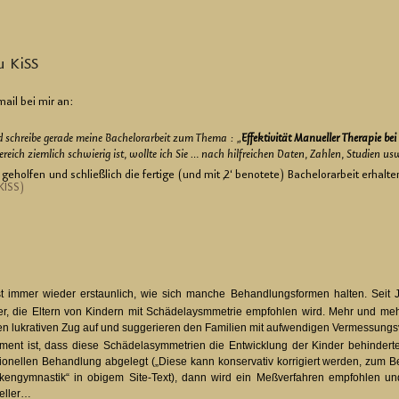
u KiSS
mail bei mir an:
d schrei­be ge­ra­de meine Ba­che­l­or­ar­beit zum Thema : „
Ef­fek­ti­vi­tät Ma­nu­el­ler The­ra­pie b
­reich ziem­lich schwie­rig ist, woll­te ich Sie … nach hilf­rei­chen Daten, Zah­len, Stu­di­e
hol­fen und schließ­lich die fer­ti­ge (und mit ‚2‘ be­no­te­te) Ba­che­l­or­ar­beit er­hal­
_KISS)
t immer wie­der er­staun­lich, wie sich man­che Be­hand­lungs­for­men hal­ten. Seit Jah
, die El­tern von Kin­dern mit Schä­de­laysmme­trie emp­foh­len wird. Mehr und mehr sp
en lu­kra­ti­ven Zug auf und sug­ge­rie­ren den Fa­mi­li­en mit auf­wen­di­gen Ver­mes­sung
­ment ist, dass diese Schä­de­lasym­me­tri­en die Ent­wick­lung der Kin­der be­hin­der­
tio­nel­len Be­hand­lung ab­ge­legt („Diese kann kon­ser­va­tiv kor­ri­giert wer­den, zum 
­ken­gym­nas­tik“ in obi­gem Site-Text), dann wird ein Meß­ver­fah­ren emp­foh­len
el­ler…