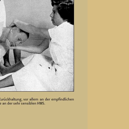
e Zu­rück­hal­tung, vor allem an der emp­find­li­chen
 wie an der sehr sen­si­blen HWS.