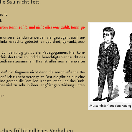
ie Sau nicht fett.
recht.
l:
wer­den kann zählt, und nicht alles was zählt, kann ge­
 un­se­rer Land­wir­te wer­den viel ge­wo­gen, auch un­
 links & rechts ge­tes­tet, ein­ge­ord­net, ge-rankt, aus­
Co., den ‚
holy grail
‚ vie­ler Päd­agog:innen. Hier kom­
rf­nis der Fa­mi­li­en und die be­rech­tig­te Sehn­sucht des
eit­li­ni­en zu­sam­men. Das ist alles aus eh­ren­wer­ter
, daß
die
Dia­gno­se nicht dann die an­schlie­ßen­de Be­
er Blick zu sehr ver­engt ist. Fast nie gibt es nur eine
nd ge­ra­de die Fa­mi­li­en- Kon­stel­la­ti­on und das Funk­
er viel zu sehr in ihrer lang­fris­ti­gen Wir­kung un­ter­
n »
‚Mus­ter­kin­der‘ aus dem Ka­ta­log 
i­sches früh­kind­li­ches Ver­hal­ten