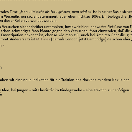
ra­les Zitat: „
Man wird nicht als Frau ge­bo­ren, man wird es
“ ist in sei­ner Basis si­che
im We­sent­li­chen so­zi­al de­ter­mi­niert, aber eben nicht zu 100%. Ein bio­lo­gi­scher ‚B
en die­ser Rol­len ver­wen­det wer­den.
­su­chen si­cher dar­über un­ter­hal­ten, in­wie­weit hier un­be­wuß­te Ein­flüs­se von El­
es schon schwie­ri­ger. Man könn­te gegen den Ver­suchs­auf­bau ein­wen­den, daß die 
r Eman­zi­pa­ti­on be­kannt ist, eben­so wie man z.B. auch bei Ar­bei­ten über die gut
mt. An­de­rer­seits ist
M. Hines
(da­mals Lon­don, jetzt Cam­bridge) da schon eher 
n »
n
haben wir eine neue In­di­ka­ti­on für die Trak­ti­on des Na­ckens mit dem Nexus ent­
dee, bei Jun­gen – mit Elas­ti­zi­tät im Bin­de­ge­we­be – eine Trak­ti­on zu be­nö­ti­gen.
s..