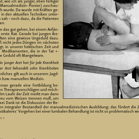
t, wie ich als jun­ger, eben fer­ti­ger
a­nu­al­me­di­zin- Pio­nier) zu­schau­
ch wurde. Da wurde mit Kräf­ten ge­
 in den ak­tu­el­len Tech­ni­ken un­ter­
n sah – noch dazu, da die Pa­ti­en­ten
ten.
nn das gut gehen, bei einem An­fän­
r erste Rat. Ge­ra­de bei jun­gen Ärz­
ten eine ge­wis­se Un­ge­duld dazu.
aß nicht jedes Dün­gen im nächs­ten
t; in un­se­rer hek­ti­schen Zeit und
 Me­di­ka­men­ten, die in der Tat +-
i­ge Ge­duld oft Man­gel­wa­re.
in jun­ger Arzt hat für jede Krank­heit
ter Arzt be­han­delt zehn Krank­hei­ten
hn­li­ches gilt auch in un­se­rem ‚Jagd­
en bzw. ma­nu­el­len Me­di­zin.
man ge­ra­de eine Fort­bil­dung be­
sen The­ra­pie­vor­schlä­gen und möch­
. Im Laufe der Zeit merkt man dann
reu vom Wei­zen tren­nen muß, um
t sei Dank ist die Dis­kus­si­on der Be­
en in­te­gra­ler Be­stand­teil der ma­nu­al­me­di­zi­ni­schen Aus­bil­dung; das för­dert di
rus­ti­ka­le­res‘ Vor­ge­hen bei einer lum­ba­len Be­hand­lung ist nicht so pro­ble­ma­tisch
n »