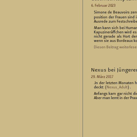
6. Fe­bru­ar 2023
Si­mo­ne de Be­au­voirs zen­t
po­si­ti­on der Frau­en sind 
Aus­re­de zum Fest­schrei­b
Man kann sich bei Hu­man-Ver
Ka­pu­zi­neräff­chen wird 
nicht ge­ra­de als Hort de
wenn sie aus Bor­deaux kom
Die­sen Bei­trag wei­ter­le­se
Nexus bei Jün­ge­re
29. März 2017
.
In der letz­ten Mo­na­ten 
deckt: (
Ne­xus_A­dult
) .
An­fangs kam gar nicht die I
Aber man lernt in der Pra­xi