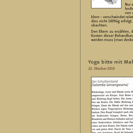
Nur w
ler­d
von d
blem – ver­schwin­det re­la­
dies nicht 100%ig er­folgt
ob­ach­ten.
Den El­tern zu er­zäh­len, d
Kos­ten die­ser Be­hand­lun
wer­den muss (man denke nu
Yoga bitte mit Ma
22. Ok­to­ber 2010