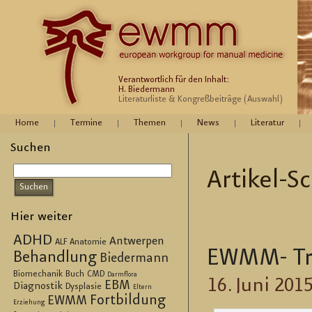
Verantwortlich für den Inhalt:
H. Biedermann
Literaturliste & Kongreßbeiträge (Auswahl)
Home
Termine
Themen
News
Literatur
Suchen
Ar­ti­kel-
Hier weiter
ADHD
Antwerpen
ALF
Anatomie
EWMM- Tref
Behandlung
Biedermann
Biomechanik
Buch
CMD
Darmflora
16. Juni 201
EBM
Diagnostik
Dysplasie
Eltern
Fortbildung
EWMM
Erziehung