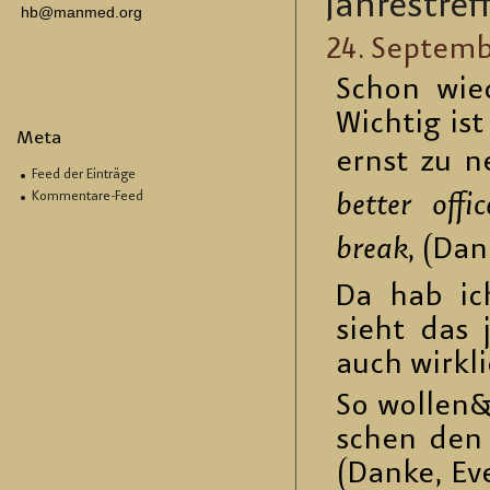
Jah­res­tre
hb@manmed.org
24. Sep­tem­
Schon wie­
Wich­tig ist
Meta
ernst zu n
Feed der Einträge
Kommentare-Feed
bet­ter of­f
break
‚ (Dan
Da hab i
sieht das j
auch wirk­l
So wol­len&
schen den V
(Danke, Eve