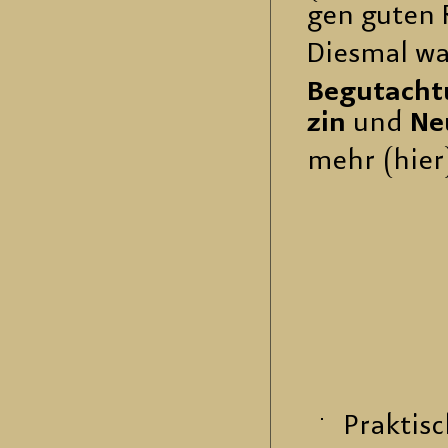
gen guten R
Dies­mal wa
Be­gut­ach­t
zin
und
Neu
mehr (hier
Prak­ti­