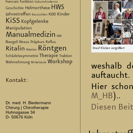
francais
Funktion
Geburtshindernis
HWS
Helmorthese
Geschichte
Jahrestreffen
Kinder
KIDD
Kasuistiken
KiSS
Kopfgelenke
Manipulation
Manualmedizin
MM
Naegeli
Nexus
Präpkurs
Reflux
Röntgen
Ritalin
Drauf Kli­cken ver­grö­ßert
Rotation
Therapie
Schädelasymmetrie
Traktion
Workshop
Wahrnehmung
Wirbelsäule
wes­halb de
auf­taucht.
Kontakt:
Hier schon
M_HB
)..
Dr. med. H. Biedermann
Die­sen Bei­t
Chirurg | Chirotherapie
Huhnsgasse 34
D- 50676 Köln