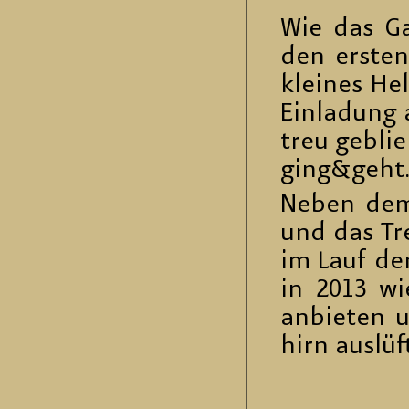
Wie das Gan
den ers­ten
klei­nes Hel
Ein­la­dung
treu ge­bli
ging&geh
Neben dem e
und das Tre
im Lauf der
in 2013 wie
an­bie­ten 
hirn aus­lüf