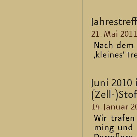
Jah­res­tre
21. Mai 201
Nach dem K
‚klei­nes‘ T
Juni 2010 i
(Zell-)Sto
14. Ja­nu­ar 
Wir tra­fen
ming und di