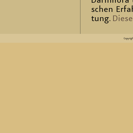
Darm­flo­ra
schen Er­fa
tung.
Die­se
Copyrig