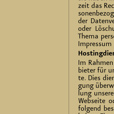
zeit das Rech
so­nen­be­zo
der Da­ten­v
oder Lö­sch
Thema per­so
Im­pres­sum 
Hos­ting­die
Im Rah­men ei
bie­ter für 
te. Dies die
gung über­wie
lung un­se­r
Web­sei­te o
fol­gend be­s