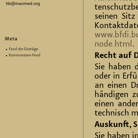
hb@manmed.org
ten­schutz­b
sei­nen Sitz
Kon­takt­da
www.​bfdi.​bu
Meta
node.​html
.
Feed der Einträge
Recht auf Da
Kommentare-Feed
Sie haben da
oder in Er­fü
an einen Dri
hän­di­gen z
einen an­de­r
tech­nisch m
Aus­kunft, 
Sie haben im