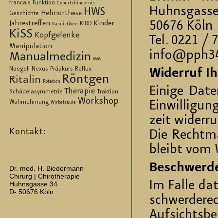
francais
Funktion
Geburtshindernis
Huhns­gas­s
HWS
Helmorthese
Geschichte
50676 Köln
Jahrestreffen
Kinder
KIDD
Kasuistiken
KiSS
Kopfgelenke
Tel. 0221 / 
Manipulation
info@​pph34
Manualmedizin
MM
Naegeli
Nexus
Präpkurs
Reflux
Wi­der­ruf Ih
Röntgen
Ritalin
Rotation
Ei­ni­ge Da­t
Therapie
Schädelasymmetrie
Traktion
Workshop
Wahrnehmung
Ein­wil­li­gun
Wirbelsäule
zeit wi­der­r
Kontakt:
Die Recht­mä­
bleibt vom W
Be­schwer­de
Dr. med. H. Biedermann
Chirurg | Chirotherapie
Im Falle da­t
Huhnsgasse 34
D- 50676 Köln
schwer­de­re
Auf­sichts­be