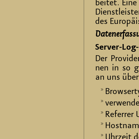
bei­tet. Eine
Dienst­leis­t
des Eu­ro­pä
Da­ten­er­fas­
Ser­ver-Log-
Der Pro­vi­de
nen in so ge
an uns über­m
Brow­ser­t
ver­wen­de
Re­fer­rer
Host­na­m
Uhr­zeit d