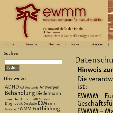
Verantwortlich für den Inhalt:
H. Biedermann
Literaturliste & Kongreßbeiträge (Auswahl)
Home
Termine
Themen
News
Literatur
Suchen
Da­ten­sch
Hin­weis zur 
Die ver­ant­w
Hier weiter
ist:
ADHD
Antwerpen
ALF
Anatomie
Behandlung
Biedermann
EWMM – Eu­ro
Biomechanik
Buch
CMD
Darmflora
Ge­schäfts­fü
EBM
Diagnostik
Dysplasie
Eltern
Fortbildung
EWMM
EWMM – Ma­nu
Erziehung