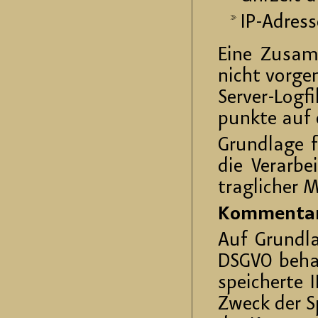
IP-Adres­
Eine Zu­sam­
nicht vor­ge­
Ser­ver-Log­f
punk­te auf e
Grund­la­ge f
die Ver­ar­b
trag­li­cher 
Kom­men­ta­
Auf Grund­la­
DSGVO be­hal
spei­cher­te
Zweck der Sp