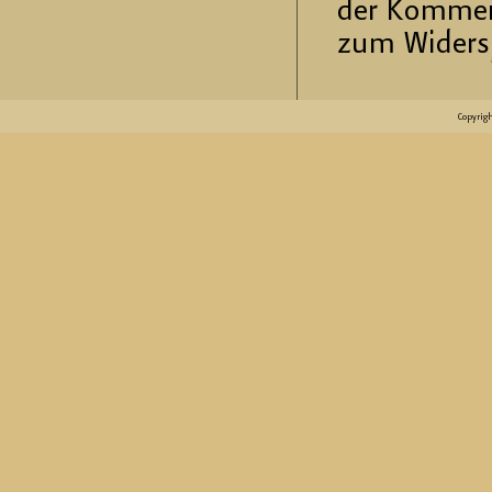
der Kom­men­
zum Wi­der­s
Copyrig