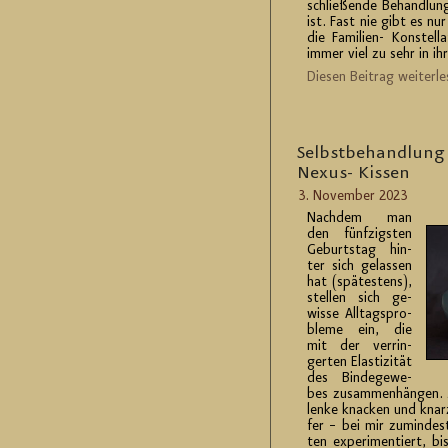
schlie­ßen­de Be­hand­lu
ist. Fast nie gibt es nur
die Fa­mi­li­en- Kon­stel
immer viel zu sehr in ihre
Die­sen Bei­trag wei­ter­le
Selbst­be­hand­lung
Ne­xus- Kis­sen
3. No­vem­ber 2023
Nach­dem man
den fünf­zigs­ten
Ge­burts­tag hin­
ter sich ge­las­sen
hat (spä­tes­tens),
stel­len sich ge­
wis­se All­tags­pro­
ble­me ein, die
mit der ver­rin­
ger­ten Elas­ti­zi­tät
des Bin­de­ge­we­
bes zu­sam­men­hän­gen. M
len­ke kna­cken und knar
fer – bei mir zu­min­dest
ten ex­pe­ri­men­tiert, b