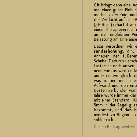
Oft bringt dann eine ‚Ach
me‘ einen guten Ein­blic
me­cha­nik der Knie, un
der Ver­dacht auf eine Va
(‚O- Bein‘) er­här­tet wir
einen The­ra­pie­ver­such
an der un­glei­chen Ver
Be­las­tung am Knie an­s
Dazu ver­ord­nen wir 
rand­er­hö­hung
, d.h. 
An­he­ben der äu­ße­r
Schu­he. Da­durch ver­sch
Las­tach­se nach außen,
nen­me­nis­kus wird ent­la
än­der­ten wir gleich d
was immer mit einem
Auf­wand und den ent­s
Kos­ten ver­bun­den war
Jahre wurde immer kla­
mit einer ‚Stan­dard‘- Ko
5mm in der Regel gute E
be­kommt, und daß hie
min­dest zu Be­ginn – ei
soh­le reicht.
Die­sen Bei­trag wei­ter­le