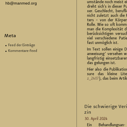
um­stän­de noch meist ei
hb@manmed.org
dreht sich’s in die­ser Pu­
xer. Ge­schlecht, be­ruf­li­
nicht zu­letzt auch die Ra
ters – von der Kör­per
Rolle. Wie so oft komm
man die Kom­ple­xi­tät der 
be­rück­sich­ti­gen ver­s
Meta
viel ver­schie­de­ne Pa­ti
fast un­mög­lich ist.
Feed der Einträge
Im Text sol­len ei­ni­ge 
Kommentare-Feed
an­wei­sung‘ ver­se­hen we
lang­fris­tig ein­setz­ba
das ge­lun­gen ist.
Hier also die Pu­bli­ka­ti­o
su­re das klei­ne Li­te­r
z_2407
), das beim Ar­ti­
Die schwie­ri­ge Ve­ri
zin
30. April 2024
Ein Be­hand­lungs­an­