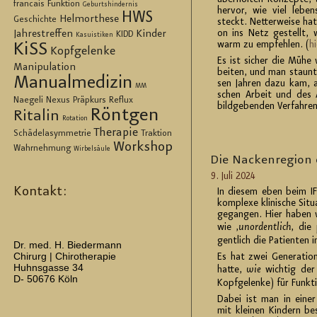
über­hol­ten Kon­zep­te
francais
Funktion
Geburtshindernis
her­vor, wie viel le­be
HWS
Helmorthese
Geschichte
steckt. Net­ter­wei­se ha
on ins Netz ge­stellt,
Jahrestreffen
Kinder
KIDD
Kasuistiken
warm zu emp­feh­len. (
hi
KiSS
Kopfgelenke
Es ist si­cher die Mühe 
Manipulation
bei­ten, und man staunt z
Manualmedizin
sen Jah­ren dazu kam, 
MM
schen Ar­beit und des An
Naegeli
Nexus
Präpkurs
Reflux
bild­ge­ben­den Ver­fah­ren
Röntgen
Ritalin
Rotation
Therapie
Schädelasymmetrie
Traktion
Workshop
Wahrnehmung
Wirbelsäule
Die Na­cken­re­gi­o
9. Juli 2024
Kontakt:
In die­sem eben beim IFK 
kom­ple­xe kli­ni­sche Si­
ge­gan­gen. Hier haben w
wie ‚
un­or­dent­lich
‚ die 
gent­lich die Pa­ti­en­ten 
Dr. med. H. Biedermann
Chirurg | Chirotherapie
Es hat zwei Ge­ne­ra­tio­
Huhnsgasse 34
hatte,
wie
wich­tig der Ü
D- 50676 Köln
Kopf­ge­len­ke) für Funk­t
Dabei ist man in einer pr
mit klei­nen Kin­dern be