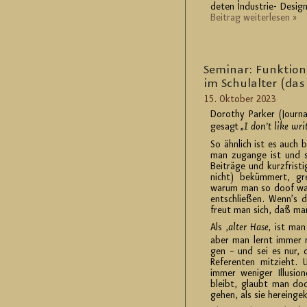
de­ten In­dus­trie- De­si
Bei­trag wei­ter­le­sen »
Se­mi­nar: Funk­tio­
im Schul­al­ter (da
15. Ok­to­ber 2023
Do­ro­thy Par­ker (Jour­n
ge­sagt „
I don’t like wri­
So ähn­lich ist es auch b
man zu­gan­ge ist und si
Bei­trä­ge und kurz­fris­t
nicht) be­küm­mert, g
warum man so doof war,
ent­schlie­ßen. Wenn’s d
freut man sich, daß man 
Als ‚
alter Hase
‚ ist man
aber man lernt immer n
gen – und sei es nur, da
Re­fe­ren­ten mit­zieh
immer we­ni­ger Il­lu­sio
bleibt, glaubt man doch
ge­hen, als sie her­ein­g