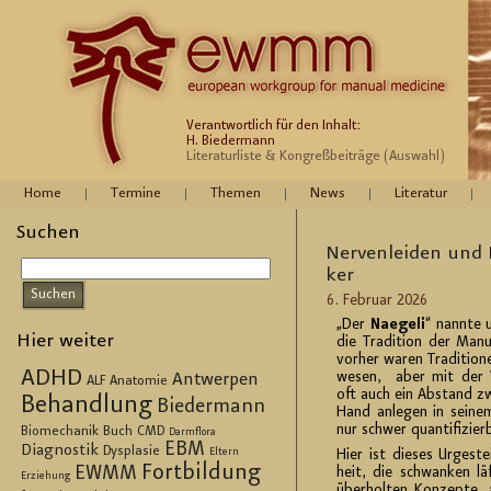
Verantwortlich für den Inhalt:
H. Biedermann
Literaturliste & Kongreßbeiträge (Auswahl)
Home
Termine
Themen
News
Literatur
Suchen
Ner­ven­lei­den und 
ker
6. Fe­bru­ar 2026
„Der
Na­e­ge­li
“ nann­te 
Hier weiter
die Tra­di­ti­on der Ma­nu
vor­her waren Tra­di­tio­
ADHD
we­sen, aber mit der Ver
Antwerpen
ALF
Anatomie
oft auch ein Ab­stand zwi
Behandlung
Biedermann
Hand an­le­gen in sei­nem
nur schwer quan­ti­fi­zier­
Biomechanik
Buch
CMD
Darmflora
EBM
Diagnostik
Dysplasie
Eltern
Hier ist die­ses Ur­ge­st
Fortbildung
EWMM
heit, die schwan­ken lä
Erziehung