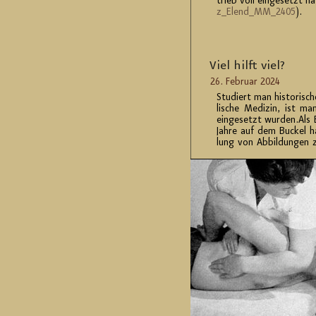
trieb voll ein­ge­setzt h
z_E­len­d_M­M_2405
).
Viel hilft viel?
26. Fe­bru­ar 2024
Stu­diert man his­to­ri­sc
li­sche Me­di­zin, ist ma
ein­ge­setzt wur­den.Als B
Jahre auf dem Bu­ckel h
lung von Ab­bil­dun­gen