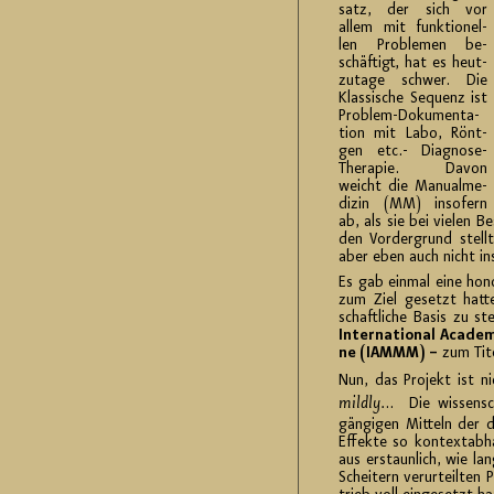
satz, der sich vor
allem mit funk­tio­nel­
len Pro­ble­men be­
schäf­tigt, hat es heut­
zu­ta­ge schwer. Die
Klas­si­sche Se­quenz ist
Pro­blem-Do­ku­men­ta­
ti­on mit Labo, Rönt­
gen etc.- Dia­gno­se-
The­ra­pie. Davon
weicht die Ma­nu­al­me­
di­zin (MM) in­so­fern
ab, als sie bei vie­len Be
den Vor­der­grund stellt
aber eben auch nicht in
Es gab ein­mal eine ho­no­r
zum Ziel ge­setzt hatte, 
schaft­li­che Basis zu ste
In­ter­na­tio­nal Aca­de­
ne (IAMMM) –
zum Tite
Nun, das Pro­jekt ist ni
mild­ly.
.. Die wis­sen­sc
gän­gi­gen Mit­teln der 
Ef­fek­te so kon­text­ab
aus er­staun­lich, wie la
Schei­tern ver­ur­teil­ten