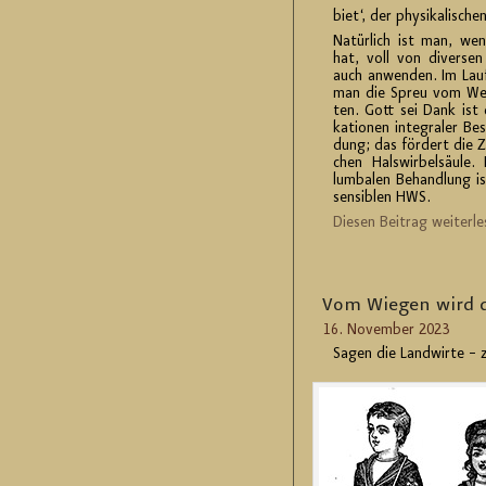
biet‘, der phy­si­ka­li­sche
Na­tür­lich ist man, wen
hat, voll von di­ver­sen
auch an­wen­den. Im La
man die Spreu vom Wei­z
ten. Gott sei Dank ist d
ka­tio­nen in­te­gra­ler Be­
dung; das för­dert die Zu
chen Hals­wir­bel­säu­le.
lum­ba­len Be­hand­lung i
sen­si­blen HWS.
Die­sen Bei­trag wei­ter­le
Vom Wie­gen wird d
16. No­vem­ber 2023
Sagen die Land­wir­te – z