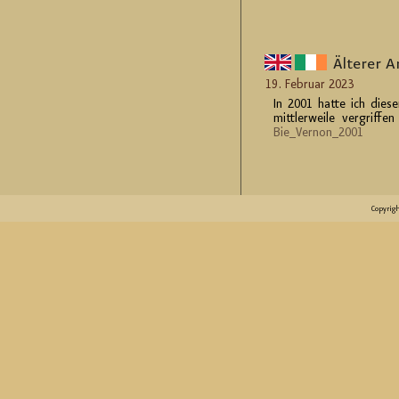
Äl­te­rer A
19. Fe­bru­ar 2023
In 2001 hatte ich die­se
mitt­ler­wei­le ver­grif
Bie_Ver­non_2001
Copyrig