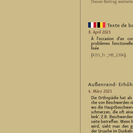
Die­sen Bei­trag wei­ter­le
Texte de b
8. April 2023
À l’oc­ca­si­on d’un 
problèmes fonc­tio­nel­
lisée
(
KiS­S_Fr _H­B_2304
).
Au­ßen­rand- Er­hö
4. März 2023
Die Or­tho­pä­die hat als
che von Be­schwer­den ni
wo die Haupt­be­schwer­d
schmer­zen, die oft einen
lenk‘. Z.B. Be­schwer­den,
sei­te be­tref­fen. Wenn h
wird, sieht man den ge­
der Ur­sa­che im Dun­keln