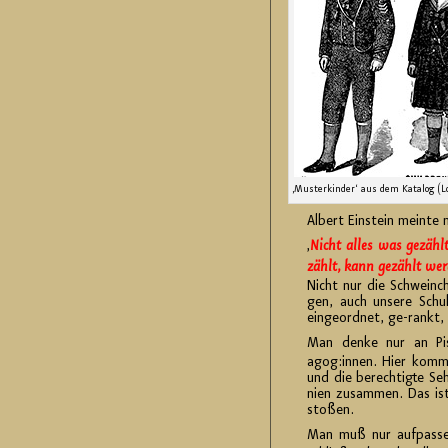
‚Mus­ter­kin­der‘ aus dem Ka­ta­log (L
Al­bert Ein­stein mein­te 
‚
Nicht alles was ge­zähl
zählt, kann ge­zählt wer
Nicht nur die Schwein­ch
gen, auch un­se­re Schul
ein­ge­ord­net, ge-rankt, 
Man denke nur an Pi
agog:innen. Hier kom­men 
und die be­rech­tig­te Seh
ni­en zu­sam­men. Das ist 
sto­ßen.
Man muß nur auf­pas­