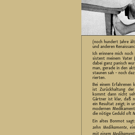
(noch hun­dert Jahre ä
und an­de­ren Re­nais­sanc
Ich er­in­ne­re mich noch
sis­tent mei­nem Vater (M
dabei ganz pa­nisch wurd
man, ge­ra­de in den ak­tu
stau­nen sah – noch dazu,
rier­ten.
Bei einem Er­fah­re­nen
ist Zu­rück­hal­tung de
kommt dann nicht sel­t
Gärt­ner ist klar, daß
ein Re­sul­tat zeigt; in u
mo­der­nen Me­di­ka­men­
die nö­ti­ge Ge­duld oft M
Ein altes Bon­mot sagt:
zehn Me­di­ka­men­te, ei
mit einem Me­di­ka­ment