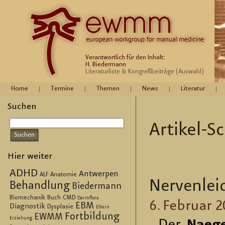
Verantwortlich für den Inhalt:
H. Biedermann
Literaturliste & Kongreßbeiträge (Auswahl)
Home
Termine
Themen
News
Literatur
Suchen
Ar­ti­kel-S
Hier weiter
ADHD
Antwerpen
ALF
Anatomie
Ner­ven­lei
Behandlung
Biedermann
Biomechanik
Buch
CMD
Darmflora
6. Fe­bru­ar 
EBM
Diagnostik
Dysplasie
Eltern
Fortbildung
EWMM
Erziehung