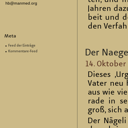
ten, und ma
hb@manmed.org
Jah­ren daz
beit und de
den Ver­fah­
Meta
Feed der Einträge
Der Na­e­ge­
Kommentare-Feed
14. Ok­to­ber
Die­ses ‚Ur
Vater neu h
aus wie vie­
ra­de in seh
groß, sich 
Der Nä­ge­l