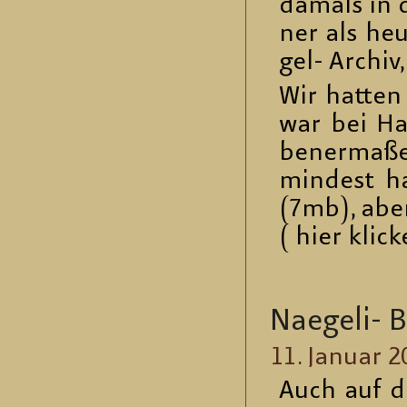
da­mals in d
ner als heu
gel- Ar­chiv
Wir hat­ten
war bei Haug
be­ner­ma­
min­dest ha
(7mb), aber
( hier kli­c
Na­e­ge­li-
11. Ja­nu­ar 
Auch auf de