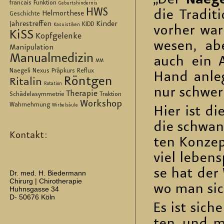
„Der
Na­e­ge
francais
Funktion
Geburtshindernis
HWS
die Tra­di­t
Helmorthese
Geschichte
Jahrestreffen
Kinder
KIDD
Kasuistiken
vor­her war
KiSS
Kopfgelenke
we­sen, abe
Manipulation
Manualmedizin
auch ein Ab
MM
Naegeli
Nexus
Präpkurs
Reflux
Hand an­le­
Röntgen
Ritalin
Rotation
nur schwer q
Therapie
Schädelasymmetrie
Traktion
Workshop
Wahrnehmung
Wirbelsäule
Hier ist die
die schwan­
Kontakt:
ten Kon­zep
viel le­bens
se hat der W
Dr. med. H. Biedermann
Chirurg | Chirotherapie
wo man sich
Huhnsgasse 34
D- 50676 Köln
Es ist si­ch