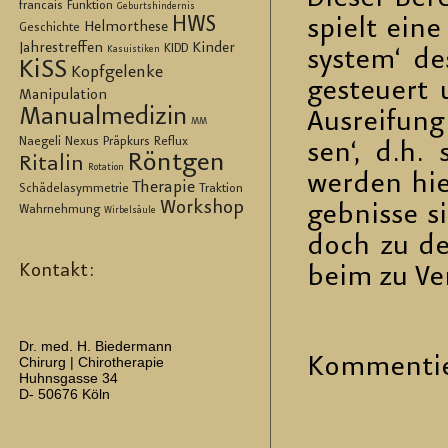
francais
Funktion
Geburtshindernis
HWS
spielt eine 
Helmorthese
Geschichte
Jahrestreffen
Kinder
KIDD
Kasuistiken
sys­tem‘ de
KiSS
Kopfgelenke
ge­steu­ert
Manipulation
Manualmedizin
Aus­rei­fung
MM
Naegeli
Nexus
Präpkurs
Reflux
sen‘, d.h. s
Röntgen
Ritalin
Rotation
wer­den hie
Therapie
Schädelasymmetrie
Traktion
Workshop
geb­nis­se s
Wahrnehmung
Wirbelsäule
doch zu den
Kontakt:
beim zu Ver
Dr. med. H. Biedermann
Kom­men­tie
Chirurg | Chirotherapie
Huhnsgasse 34
D- 50676 Köln