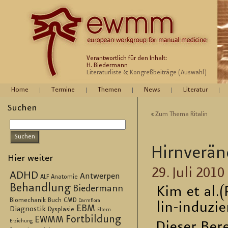
Verantwortlich für den Inhalt:
H. Biedermann
Literaturliste & Kongreßbeiträge (Auswahl)
Home
Termine
Themen
News
Literatur
Suchen
«
Zum Thema Rita­lin
Hirn­ver­ä
Hier weiter
29. Juli 2010
ADHD
Antwerpen
ALF
Anatomie
Behandlung
Biedermann
Kim et al.(
Biomechanik
Buch
CMD
Darmflora
lin-in­du­zi
EBM
Diagnostik
Dysplasie
Eltern
Fortbildung
EWMM
Erziehung
Die­ser Be­r