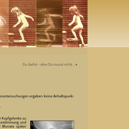
Du darfst – aber Du musst nicht…
»
or­un­ter­su­chun­gen er­ga­ben keine An­halts­punk­
.
r Kopf­ge­len­ke zu
ns­be­stim­mung und
2 Mo­na­te spä­ter