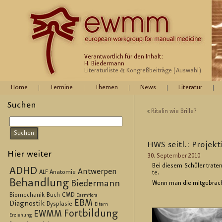
Verantwortlich für den Inhalt:
H. Biedermann
Literaturliste & Kongreßbeiträge (Auswahl)
Home
Termine
Themen
News
Literatur
Suchen
«
Rita­lin wie Bril­le?
HWS seitl.: Pro­jek­t
Hier weiter
30. Sep­tem­ber 2010
Bei die­sem Schü­ler tra­ten
ADHD
Antwerpen
ALF
Anatomie
te.
Behandlung
Biedermann
Wenn man die mit­ge­brach­
Biomechanik
Buch
CMD
Darmflora
EBM
Diagnostik
Dysplasie
Eltern
Fortbildung
EWMM
Erziehung