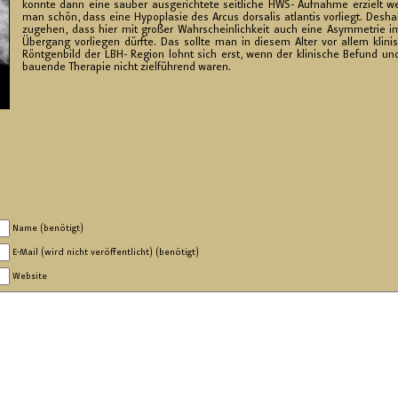
konn­te dann eine sau­ber aus­ge­rich­te­te seit­li­che HWS- Auf­nah­me er­zielt we
man schön, dass eine Hy­po­pla­sie des Arcus dor­sa­lis at­lan­tis vor­liegt. Des­h
zu­ge­hen, dass hier mit gro­ßer Wahr­schein­lich­keit auch eine Asym­me­trie im
Über­gang vor­lie­gen dürf­te. Das soll­te man in die­sem Alter vor allem kli­nis
Rönt­gen­bild der LBH- Re­gi­on lohnt sich erst, wenn der kli­ni­sche Be­fund un
bau­en­de The­ra­pie nicht ziel­füh­rend waren.
Name (benötigt)
E-Mail (wird nicht veröffentlicht) (benötigt)
Website