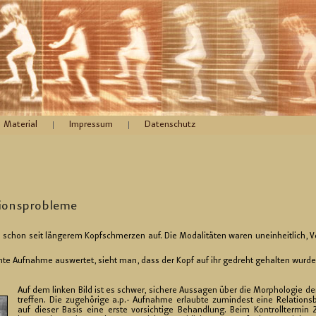
Material
Impressum
Datenschutz
i­ons­pro­ble­me
 schon seit län­ge­rem Kopf­schmer­zen auf. Die Mo­da­li­tä­ten waren un­ein­heit­lich, V
te Auf­nah­me aus­wer­tet, sieht man, dass der Kopf auf ihr ge­dreht ge­hal­ten wurde
Auf dem lin­ken Bild ist es schwer, si­che­re Aus­sa­gen über die Mor­pho­lo­gie de
tref­fen. Die zu­ge­hö­ri­ge a.p.- Auf­nah­me er­laub­te zu­min­dest eine Re­la­ti­o
auf die­ser Basis eine erste vor­sich­ti­ge Be­hand­lung. Beim Kon­troll­ter­min 