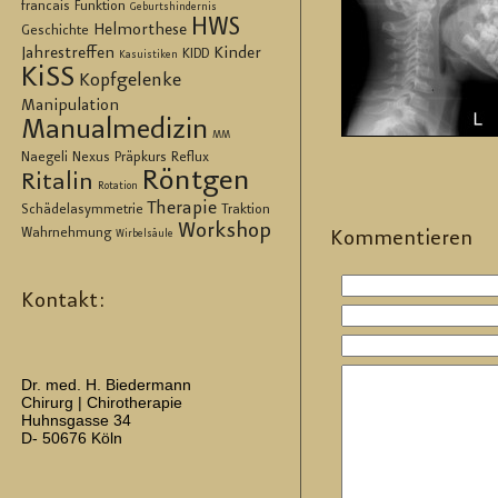
francais
Funktion
Geburtshindernis
HWS
Helmorthese
Geschichte
Jahrestreffen
Kinder
KIDD
Kasuistiken
KiSS
Kopfgelenke
Manipulation
Manualmedizin
MM
Naegeli
Nexus
Präpkurs
Reflux
Röntgen
Ritalin
Rotation
Therapie
Schädelasymmetrie
Traktion
Workshop
Wahrnehmung
Kom­men­tie­ren
Wirbelsäule
Kontakt:
Dr. med. H. Biedermann
Chirurg | Chirotherapie
Huhnsgasse 34
D- 50676 Köln