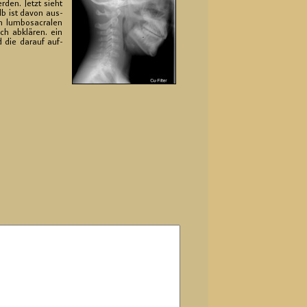
r­den. Jetzt sieht
alb ist davon aus­
 lum­bo­sa­cra­len
ch ab­klä­ren. ein
d die dar­auf auf­