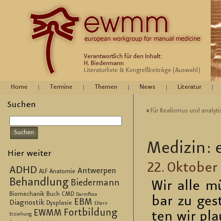
Verantwortlich für den Inhalt:
H. Biedermann
Literaturliste & Kongreßbeiträge (Auswahl)
Home
Termine
Themen
News
Literatur
Suchen
«
Für Rea­lis­mus und ana­ly­ti
Me­di­zin: 
Hier weiter
22. Ok­to­ber
ADHD
Antwerpen
ALF
Anatomie
Behandlung
Biedermann
Wir alle mü
Biomechanik
Buch
CMD
Darmflora
bar zu ge­st
EBM
Diagnostik
Dysplasie
Eltern
Fortbildung
EWMM
ten wir pla
Erziehung