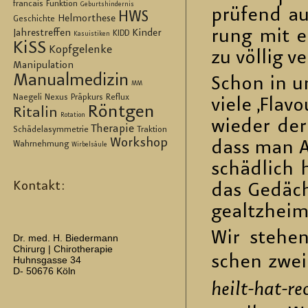
francais
Funktion
Geburtshindernis
prü­fend aus
HWS
Helmorthese
Geschichte
rung mit ei
Jahrestreffen
Kinder
KIDD
Kasuistiken
KiSS
Kopfgelenke
zu völ­lig v
Manipulation
Manualmedizin
Schon in un­
MM
Naegeli
Nexus
Präpkurs
Reflux
viele ‚Fla­
Röntgen
Ritalin
Rotation
wie­der der
Therapie
Schädelasymmetrie
Traktion
Workshop
dass man Al
Wahrnehmung
Wirbelsäule
schäd­lich 
Kontakt:
das Ge­däch
ge­altz­hei­m
Wir ste­hen
Dr. med. H. Biedermann
Chirurg | Chirotherapie
schen zwei 
Huhnsgasse 34
D- 50676 Köln
heilt-hat-re