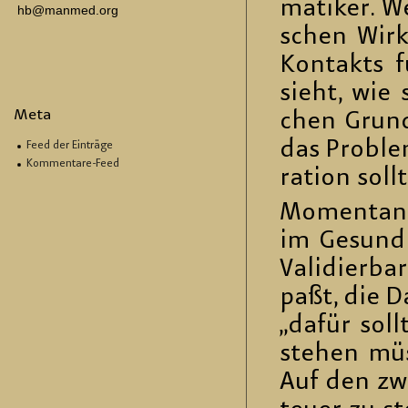
ma­ti­ker. W
hb@manmed.org
schen Wir­k
Kon­takts 
sieht, wie 
Meta
chen Grund­l
das Pro­blem
Feed der Einträge
Kommentare-Feed
ra­ti­on sol
Mo­men­tan 
im Ge­sund
Va­li­dier­
paßt, die Da
„dafür soll­
ste­hen müs­
Auf den zwe