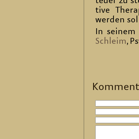
teuer zu st
ti­ve The­ra
wer­den sol­
In sei­nem 
Schleim
, P
Kom­men­t