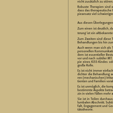
nicht zu­sätz­lich zu stö­ren
Ro­bus­te The­ra­pi­en sind
dass das the­ra­peu­ti­sche 
pie­an­satz viel schwie­ri­g
Aus die­sen Über­le­gun­gen
Zum einen ist deut­lich, das
te­rung
’ ist ein alt­be­kann­
Zum Zwei­ten sind diese The
Be­hand­lun­gen bis hin zum 
Auch wenn man sich als The­
per­so­nel­len Kom­mu­ni­ka­
dern ist es­sen­ti­el­ler Be­
vor und nach sub­ti­ler MT. 
pie eines KiSS-Kin­des od
große Rolle.
Es ist nicht immer ein­fach
dich­ter die Be­hand­lung an
ren (me­cha­ni­schen) Ir­ri­t
ti­en­ten und Fa­mi­li­en vora
Es ist un­mög­lich, die kom­
be­stimm­te As­pek­te be­tra
zin in vie­len Fäl­len mehr a
Sie ist in Tei­len durch­aus
lum­ba­len Ab­schnitt. Sub­t
falt, En­ga­ge­ment und Ge­d
täts­theo­rie.