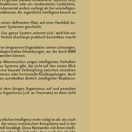
s ge­ra­de par­al­lel struk­tu­rier­te Sys­te­me sind,
 Re­ak­tio­nen oder ein struk­tu­rier­tes Ge­dächt­nis.
a­men­tal an­ders vor­liegt als bei un­in­tel­li­gen­
&bes­ser, die ei­gent­li­che In­tel­li­genz bes­ser zu
 einen de­fi­nier­ten Platz auf einer Hard­disk be­
m­men’ Sys­te­men ge­schieht.
or. Das ganze Sys­tem ‚er­in­nert sich’; wird hier ein
­ler Ver­lust über­haupt prak­tisch be­merk­bar macht
ner lang­sa­men De­gra­da­ti­on sei­ner Leis­tun­gen,
e­ge­ne­ra­ti­ve Er­kran­kun­gen, wo die durch NMR
 wer­den kön­nen.
re Mit­men­schen zei­gen in­tel­li­gen­tes Ver­hal­ten
e Sys­te­me gibt, die nicht auf den ers­ten Blick
i­ve kau­sa­le Ver­knüp­fung zwi­schen ein­zel­nen
­to­ren oder hor­mo­nel­le Rück­kopp­lun­gen. Auch
it­tel­bar ähn­lich ‚in­tel­li­gen­te’ Re­ak­ti­ons­
und dem üb­ri­gen Or­ga­nis­mus auf und pos­tu­liert
es Or­ga­nis­mus (z.B. an Trau­ma­ta) ist dann nicht
­li­cher In­tel­li­genz mehr nötig ist als ein noch
anz der sen­so-mo­to­ri­schen Kom­pe­tenz und in der
ell be­stä­tigt.
Diese Netz­wer­ke mit ihren in­tel­li­