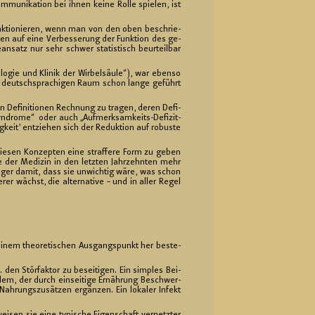
Kom­mu­ni­ka­ti­on bei ihnen keine Rolle spie­len, ist
funk­tio­nie­ren, wenn man von den oben be­schrie­
e­len auf eine Ver­bes­se­rung der Funk­ti­on des ge­
an­satz nur sehr schwer sta­tis­tisch be­ur­teil­bar
o­lo­gie und Kli­nik der Wir­bel­säu­le“), war eben­so
m im deutsch­spra­chi­gen Raum schon lange ge­führt
en De­fi­ni­tio­nen Rech­nung zu tra­gen, deren De­fi­
ue syn­dro­me“ oder auch „Auf­merk­sam­keits-De­fi­zit-
­keit’ ent­zie­hen sich der Re­duk­ti­on auf ro­bus­te
die­sen Kon­zep­ten eine straf­fe­re Form zu geben
 der Me­di­zin in den letz­ten Jahr­zehn­ten mehr
­ger damit, dass sie un­wich­tig wäre, was schon
erer wächst, die al­ter­na­ti­ve – und in aller Regel
 einem theo­re­ti­schen Aus­gangs­punkt her be­ste­
 den Stör­fak­tor zu be­sei­ti­gen. Ein sim­ples Bei­
m, der durch ein­sei­ti­ge Er­näh­rung Be­schwer­
h­rungs­zu­sät­zen er­gän­zen. Ein lo­ka­ler In­fekt