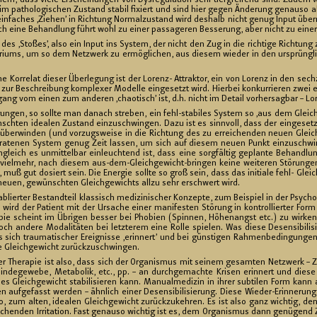
em, dass viele Er­schei­nun­gen von Dys­re­gu­la­ti­on sehr tief­grei­fend sind. Zudem we
 im pa­tho­lo­gi­schen Zu­stand sta­bil fi­xiert und sind hier gegen Än­de­rung ge­nau­so
­fa­ches ‚Zie­hen’ in Rich­tung Nor­mal­zu­stand wird des­halb nicht genug Input über­mi
 eine Be­hand­lung führt wohl zu einer pas­sa­ge­ren Bes­se­rung, aber nicht zu einer de­f
r des ‚Sto­ßes’, also ein Input ins Sys­tem, der nicht den Zug in die rich­ti­ge Rich­tung z
li­bri­ums, um so dem Netz­werk zu er­mög­li­chen, aus die­sem wie­der in den ur­sprüng­li­
he Kor­re­lat die­ser Über­le­gung ist der Lo­renz- At­trak­tor
, ein von Lo­renz in den sech­z
zur Be­schrei­bung kom­ple­xer Mo­del­le ein­ge­setzt wird. Hier­bei kon­kur­rie­ren zwei en
ang vom einen zum an­de­ren ‚chao­tisch’ ist, d.h. nicht im De­tail vor­her­sag­bar – Lo­
un­gen, so soll­te man da­nach stre­ben, ein fehl-sta­bi­les Sys­tem so ‚aus dem Gleich­
ch­ten idea­len Zu­stand ein­zu­schwin­gen. Dazu ist es sinn­voll, dass der ein­ge­setz
über­win­den (und vor­zugs­wei­se in die Rich­tung des zu er­rei­chen­den neuen Gleich
a­te­nen Sys­tem genug Zeit las­sen, um sich auf die­sem neuen Punkt ein­zu­schwin­gen.
eich es un­mit­tel­bar ein­leuch­tend ist, dass eine sorg­fäl­tig ge­plan­te Be­hand­lung ei
t viel­mehr, nach die­sem aus-dem-Gleich­ge­wicht-brin­gen keine wei­te­ren Stö­run­gen
muß gut do­siert sein. Die En­er­gie soll­te so groß sein, dass das in­itia­le fehl- Gle
neuen, ge­wünsch­ten Gleich­ge­wichts allzu sehr er­schwert wird.
a­blier­ter Be­stand­teil klas­sisch me­di­zi­ni­scher Kon­zep­te, zum Bei­spiel in der Psy­ch
en wird der Pa­ti­ent mit der Ur­sa­che einer ma­ni­fes­ten Stö­rung in kon­trol­lier­ter Form
ie scheint im Üb­ri­gen bes­ser bei Pho­bi­en (Spin­nen, Hö­hen­angst etc.) zu wir­ken als 
 an­de­re Mo­da­li­tä­ten bei letz­te­rem eine Rolle spie­len. Was diese De­sen­si­bi­li­
 sich trau­ma­ti­scher Er­eig­nis­se ‚er­in­nert’ und bei güns­ti­gen Rah­men­be­din­gu
le Gleich­ge­wicht zu­rück­zu­schwin­gen.
ler The­ra­pie ist also, dass sich der Or­ga­nis­mus mit sei­nem ge­sam­ten Netz­werk – Zen­
Bin­de­ge­we­be, Me­ta­bo­lik, etc., pp. – an durch­ge­mach­te Kri­sen er­in­nert und diese
hes Gleich­ge­wicht sta­bi­li­sie­ren kann. Ma­nu­al­me­di­zin in ihrer sub­ti­len Form kan
gen auf­ge­fasst wer­den – ähn­lich einer De­sen­si­bi­li­sie­rung. Diese Wie­der-Er­in­ne­run
 zum alten, idea­len Gleich­ge­wicht zu­rück­zu­keh­ren. Es ist also ganz wich­tig, den 
i­chen­den Ir­ri­ta­ti­on. Fast ge­nau­so wich­tig ist es, dem Or­ga­nis­mus dann ge­nü­ge