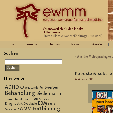
Verantwortlich für den Inhalt:
H. Biedermann
Literaturliste & Kongreßbeiträge (Auswahl)
Home
Termine
Themen
News
Literatur
Suchen
«
Was die Mehr­spra­chig­kei
Ro­bus­te & sub­ti­l
Hier weiter
6. Au­gust 2023
ADHD
Antwerpen
ALF
Anatomie
Behandlung
Biedermann
Biomechanik
Buch
CMD
Darmflora
EBM
Diagnostik
Dysplasie
Eltern
Fortbildung
EWMM
Erziehung