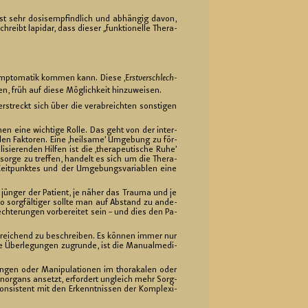
st sehr do­sis­emp­find­lich und ab­hän­gig davon,
ibt la­pi­dar, dass die­ser „funk­tio­nel­le The­ra­
 Sym­pto­ma­tik kom­men kann. Diese ‚
Erst­ver­schlech­
­ten, früh auf diese Mög­lich­keit hin­zu­wei­sen.
­streckt sich über die ver­ab­reich­ten sons­ti­gen
en eine wich­ti­ge Rolle. Das geht von der in­ter­
­len Fak­to­ren. Eine ‚heil­sa­me’ Um­ge­bung zu för­
­sie­ren­den Hil­fen ist die ‚the­ra­peu­ti­sche Ruhe’
r­sor­ge zu tref­fen, han­delt es sich um die The­ra­
t­punk­tes und der Um­ge­bungs­va­ria­blen eine
jün­ger der Pa­ti­ent, je näher das Trau­ma und je
o sorg­fäl­ti­ger soll­te man auf Ab­stand zu an­de­
lech­te­run­gen vor­be­rei­tet sein – und dies den Pa­
hin­rei­chend zu be­schrei­ben. Es kön­nen immer nur
 Über­le­gun­gen zu­grun­de, ist die Ma­nu­al­me­di­
un­gen oder Ma­ni­pu­la­tio­nen im tho­ra­ka­len oder
en­or­gans an­setzt, er­for­dert un­gleich mehr Sorg­
on­sis­tent mit den Er­kennt­nis­sen der Kom­ple­xi­