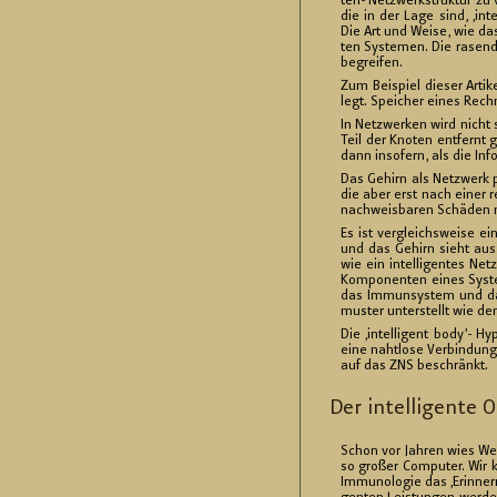
ten- Netz­werk­struk­tur zu v
die in der Lage sind, ‚in­tel­
Die Art und Weise, wie das Ge
ten Sys­te­men. Die ra­send s
be­grei­fen.
Zum Bei­spiel die­ser Ar­ti
legt. Spei­cher eines Rech­n
In Netz­wer­ken wird nicht se
Teil der Kno­ten ent­fernt g
dann in­so­fern, als die In­fo
Das Ge­hirn als Netz­werk pa
die aber erst nach einer re
nach­weis­ba­ren Schä­den 
Es ist ver­gleichs­wei­se ein
und das Ge­hirn sieht aus 
wie ein in­tel­li­gen­tes N
Kom­po­nen­ten eines Sys­te
das Im­mun­sys­tem und das e
mus­ter un­ter­stellt wie de
Die ‚in­tel­li­gent body’- H
eine naht­lo­se Ver­bin­dung
auf das ZNS be­schränkt.
Der in­tel­li­gen­te 
Schon vor Jah­ren wies Wei­
so gro­ßer Com­pu­ter. Wir k
Im­mu­no­lo­gie das ‚Er­in­n