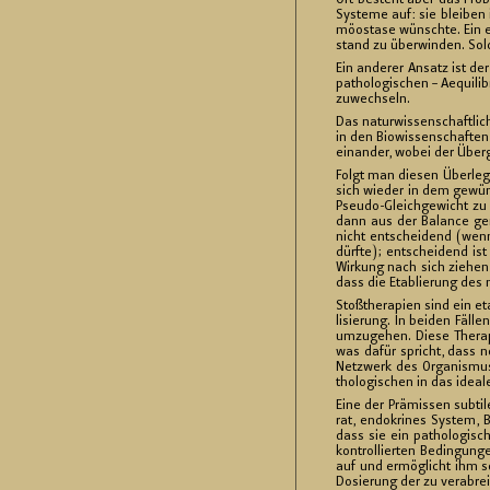
Oft be­steht aber das Pro­bl
Sys­te­me auf: sie blei­ben
möo­stase wünsch­te. Ein ein
stand zu über­win­den. Solch
Ein an­de­rer An­satz ist de
pa­tho­lo­gi­schen – Ae­qui­
zu­wech­seln.
Das na­tur­wis­sen­schaft­li­c
in den Bio­wis­sen­schaf­ten 
ein­an­der, wobei der Über­g
Folgt man die­sen Über­le­g
sich wie­der in dem ge­wüns
Pseu­do-Gleich­ge­wicht zu 
dann aus der Ba­lan­ce ge­r
nicht ent­schei­dend (wenn­gl
dürf­te); ent­schei­dend is
Wir­kung nach sich zie­hen, 
dass die Eta­blie­rung des 
Stoß­the­ra­pi­en sind ein et
li­sie­rung. In bei­den Fäl­l
um­zu­ge­hen. Diese The­ra­p
was dafür spricht, dass noch
Netz­werk des Or­ga­nis­mus
tho­lo­gi­schen in das idea­
Eine der Prä­mis­sen sub­ti­
rat, en­do­kri­nes Sys­tem, 
dass sie ein pa­tho­lo­gi­sc
kon­trol­lier­ten Be­din­gun­
auf und er­mög­licht ihm so,
Do­sie­rung der zu ver­ab­re