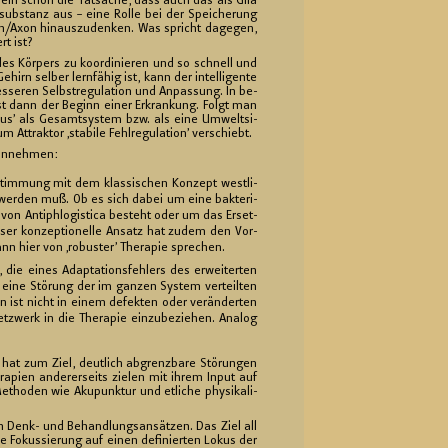
l­lein schon die Tat­sa­che, dass auch das als Glia
n­sub­stanz aus – eine Rolle bei der Spei­che­rung
u­ron/Axon hin­aus­zu­den­ken. Was spricht da­ge­gen,
rt ist?
he des Kör­pers zu ko­or­di­nie­ren und so schnell und
irn sel­ber lern­fä­hig ist, kann der in­tel­li­gen­te
­se­ren Selbst­re­gu­la­ti­on und An­pas­sung. In be­
st dann der Be­ginn einer Er­kran­kung. Folgt man
s­mus’ als Ge­samt­sys­tem bzw. als eine Um­welt­si­
trak­tor ‚sta­bi­le Fehl­re­gu­la­ti­on’ ver­schiebt.
 an­neh­men:
in­stim­mung mit dem klas­si­schen Kon­zept west­li­
ert wer­den muß. Ob es sich dabei um eine bak­te­ri­
 von An­ti­phlo­gis­ti­ca be­steht oder um das Er­set­
ie­ser kon­zep­tio­nel­le An­satz hat zudem den Vor­
ann hier von ‚ro­bus­ter’ The­ra­pie spre­chen.
 eines Ad­ap­ta­ti­ons­feh­lers des er­wei­ter­ten
t eine Stö­rung der im gan­zen Sys­tem ver­teil­ten
i­on ist nicht in einem de­fek­ten oder ver­än­der­ten
­werk in die The­ra­pie ein­zu­be­zie­hen. Ana­log
ie hat zum Ziel, deut­lich ab­grenz­ba­re Stö­run­gen
ra­pi­en an­de­rer­seits zie­len mit ihrem Input auf
tho­den wie Aku­punk­tur und et­li­che phy­si­ka­li­
en Denk- und Be­hand­lungs­an­sät­zen. Das Ziel all
ne Fo­kus­sie­rung auf einen de­fi­nier­ten Lokus der