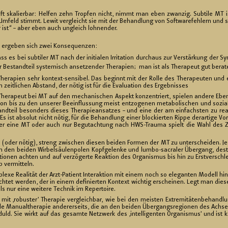
.
 oft ska­lier­bar: Hel­fen zehn Trop­fen nicht, nimmt man eben zwan­zig. Sub­ti­le MT i
Um­feld stimmt. Lewit ver­gleicht sie mit der Be­hand­lung von Soft­ware­feh­lern und schre
er ist“ – aber eben auch un­gleich loh­nen­der.
 er­ge­ben sich zwei Kon­se­quen­zen:
s es bei sub­ti­ler MT nach der in­itia­len Ir­ri­ta­ti­on durch­aus zur Ver­stär­kung der
ter Be­stand­teil sys­te­misch an­set­zen­der The­ra­pi­en; man ist als The­ra­peut gut be­ra
­ra­pi­en sehr kon­text-sen­si­bel. Das be­ginnt mit der Rolle des The­ra­peu­ten und er
zeit­li­chen Ab­stand, der nötig ist für die Eva­lua­ti­on des Er­geb­nis­ses
ra­peut bei MT auf den me­cha­ni­schen As­pekt kon­zen­triert, spie­len an­de­re Ebe­n
ti­on bis zu den un­se­rer Be­ein­flus­sung meist ent­zo­ge­nen me­ta­bo­li­schen und so­zia
stand­teil be­son­ders die­ses The­ra­pie­an­sat­zes – und eine der am ein­fachs­ten zu rea­li
Es ist ab­so­lut nicht nötig, für die Be­hand­lung einer blo­ckier­ten Rippe der­ar­ti­ge Vo
er eine MT oder auch nur Be­gut­ach­tung nach HWS-Trau­ma spielt die Wahl des Zei
 (oder nötig), streng zwi­schen die­sen bei­den For­men der MT zu un­ter­schei­den. Je 
 den bei­den Wir­bel­säu­len­po­len Kopf­ge­len­ke und lum­bo-sa­cra­ler Über­gang, dest
a­tio­nen ach­ten und auf ver­zö­ger­te Re­ak­ti­on des Or­ga­nis­mus bis hin zu Erst­ver­sch
b ver­mit­teln.
ple­xe Rea­li­tät der Arzt-Pa­ti­ent In­ter­ak­ti­on mit einem noch so ele­gan­ten Mo­dell 
ch­tet wer­den, der in einem de­fi­nier­ten Kon­text wich­tig er­schei­nen. Legt man diese
ls nur eine wei­te­re Tech­nik im Re­per­toire.
 mit ‚ro­bus­ter’ The­ra­pie ver­gleich­bar, wie bei den meis­ten Ex­tre­mi­tä­ten­be­hand­l
i­le Ma­nu­althe­ra­pie an­de­rer­seits, die an den bei­den Über­gangs­re­gio­nen des Ach­s
uld. Sie wirkt auf das ge­sam­te Netz­werk des ‚in­tel­li­gen­ten Or­ga­nis­mus’ und ist k