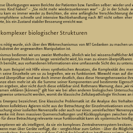
e Über­le­gun­gen waren Be­rich­te der Pa­ti­en­ten bzw. Fa­mi­li­en sel­ber: wie­der und wi
e­res Kind haben“ – „Sie nicht mehr wie­der­zu­er­ken­nen war“ – „Er in der Schu­le au
azu kam es immer wie­der zu Be­rich­ten, die eine an­fäng­li­che Ver­schlech­te­rung der
emp­foh­le­ne schnel­le und in­ten­si­ve Nach­be­hand­lung nach MT nicht sel­ten eher k
, bis ein Zu­stand sta­bi­ler Bes­se­rung er­reicht war.
 kom­ple­xer bio­lo­gi­scher Struk­tu­ren
 es nötig wurde, sich über den Wirk­me­cha­nis­mus von MT Ge­dan­ken zu ma­chen un
ub­strat der an­ge­wand­ten Ma­ni­pu­la­ti­on ist.
nis­mus be­die­nen wir uns zwei­er Me­tho­den, ähn­lich wie bei wis­sen­schaft­li­cher Ar
 kom­ple­xes Pro­blem so lange ver­ein­facht wird, bis man zu einem über­prüf­ba­ren e
ch be­müht, aus vor­han­de­nen In­for­ma­tio­nen eine um­fas­sen­de Sicht des zu un­ter­su
 zum Bei­spiel mit Hilfe eines syn­the­ti­schen An­sat­zes, die Kom­ple­xi­tät des men
 seine Ein­zel­tei­le um so zu be­grei­fen, wie es funk­tio­niert. Wie­wohl man auf d
ant und über­prüf­bar sind war doch immer deut­lich, dass diese Her­an­ge­hens­wei­se ih
anze eben mehr ist als die Summe sei­ner Kom­po­nen­ten und be­stimm­te Ei­gen­scha
n er­ge­ben, aber nicht durch diese er­klär­bar sind. Roth­mans War­nung, dass „wir ni
is­men er­klä­ren [kön­nen]“ gilt hier wie bei allen an­de­ren bio­lo­gi­schen Un­ter­su­
wei­se un­ter­sucht wer­den, womit die klas­si­sche Zel­lu­lar­pa­tho­lo­gie Vir­chows an
ls
Emer­genz
be­zeich­net. Eine klas­si­sche Pro­ble­ma­tik ist die Ana­ly­se des Ver­hal­
eren kol­lek­ti­ves Agie­ren nicht aus der Be­trach­tung der Einzel­moti­vationen er­schl
su­chung einer iso­lier­ten Ner­ven­zel­le oder auch nur eines ‚ver­ein­fach­ten’ Ner­ven­s
wer­ke mit ihren mas­si­ven Quer­ver­schal­tun­gen und Rück­kopp­lun­gen zwi­schen den 
 für diese Be­trach­tung re­le­van­te neue Funk­tio­na­li­tät kann als sys­te­mi­sche In­tel­l
tie­ren wir als in­tel­li­gent, da sie ein kom­ple­xes Zen­tral­ner­ven­sys­tem be­sit­zen. 
, wenn man über Ge­rä­te ver­fügt, die – ver­gleich­bar zum Ge­hirn – über die Mög­lich­keit