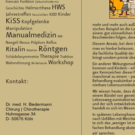
francais
Funktion
Geburtshindernis
HWS
Helmorthese
Geschichte
Jahrestreffen
Kinder
KIDD
Kasuistiken
KiSS
Kopfgelenke
mehr und mehr auch au­ßer­ha
Manipulation
si­sches Bei­spiel ist die L
Manualmedizin
einem gut er­in­ner­li­chen
MM
Be­schwer­den fol­gen, de­re
Naegeli
Nexus
Präpkurs
Reflux
Die­sem An­satz, bei dem MT
Röntgen
Ritalin
man es hier­bei be­las­sen, 
Rotation
die fach­li­che Qua­li­tät de
Therapie
Schädelasymmetrie
Traktion
bringt son­dern pri­mär über
Workshop
Wahrnehmung
Wirbelsäule
Ein an­de­rer Wir­kungs­mo­
bo­re­nen und Kin­dern – er­l
ges Kenn­zei­chen die­ser F
manch­mal zu einem – pas­sa
Kontakt:
Be­hand­lung eva­lu­ier­bar 
nier­ba­re Le­bens­um­stän­d
Wir wis­sen heute, dass die
einem Bün­del von ge­ne­tisc
Le­bens­weg zu­min­dest teil
Dr. med. H. Biedermann
und der sich ent­wi­ckeln­de
han­delt es sich im We­sent­
Chirurg | Chirotherapie
Huhnsgasse 34
In spä­te­ren Le­bens­pha­se
D- 50676 Köln
nach Un­fäl­len mit Weich­te
te sich das „we­ni­ger ist me
fa­chen Be­hand­lung aku­te
pie’
spre­chen.