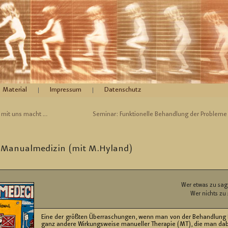
Material
Impressum
Datenschutz
t mit uns macht …
Se­mi­nar: Funk­tio­nel­le Be­hand­lung der Pro­ble­
e Ma­nu­al­me­di­zin (mit M.​Hyland)
Wer etwas zu sage
Wer nichts zu
Eine der größ­ten Über­ra­schun­gen, wenn man von der Be­hand­lung E
ganz an­de­re Wir­kungs­wei­se ma­nu­el­ler The­ra­pie (MT), die man dab