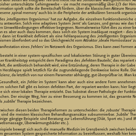
n aber sel­ten als in­te­gra­ler Teil und meist nur als Son­der­fäl­le wahr­ge­nom­men. A
 bis­her un­ter­schätz­te Ge­hirn­ge­we­be – sie macht men­gen­mä­ßig über 2/3 der Hir
for­ma­ti­on spielt soll­te die Be­reit­schaft för­dern, über die klas­si­schen Ak­teu­re Ne
­ne ‚spi­nal me­mo­ry’ auch bis in die Pe­ri­phe­rie der ar­ti­ku­lä­ren Sen­so­rik or­ga­ni­sie
es ‚in­tel­li­gen­ten Or­ga­nis­mus’ hat zur Auf­ga­be, die ein­zel­nen Funk­ti­ons­be­rei­c
 zu ant­wor­ten. Solch eine ad­ap­ti­ves Sys­tem ‚lernt’ als Gan­zes, und genau wie das Ge­h
n Um­welt­be­din­gun­gen ef­fek­ti­ver be­geg­nen. Nor­ma­ler­wei­se führt dies zu einer bes
ann es aber auch dazu kom­men, dass solch ein Sys­tem in­ad­äquat re­agiert – dies i
 dann ist Krank­heit de­fi­niert als eine Fehl­an­pas­sung des ‚in­tel­li­gen­ten Or­ga­ni
is­men über­for­dert und so das Gleich­ge­wicht vom At­trak­tor ‚idea­le Ho­möo­stase’ zum At­
­ni­fes­ta­ti­on eines ‚Feh­lers’ im Netz­werk des Or­ga­nis­mus. Dies kann zwei For­men
e be­steht in einer sys­tem-spe­zi­fi­schen und lo­ka­li­sier­ten Stö­rung in guter Über­e
­ser Krank­heits­typ ent­spricht dem Pa­ra­dig­ma des ‚de­fek­ten Bau­teils’, das re­pa­ri
an­delt, die an­ti­bio­tisch be­han­delt wird, eine Ent­zün­dung, deren The­ra­pie in der Gabe
n Herz­klap­pe spielt letzt­lich für die zu­grun­de­lie­gen­de Denk­wei­se keine Rolle. D
fi­zi­enz, da letzt­lich von nur einem Pa­ra­me­ter ab­hän­gig, gut über­prüf­bar ist. Man k
e­sund­heit, ein ‚Feh­ler im Sys­tem’ kann aber auch eine an­de­re Form an­neh­men, die
m sol­chen Fall gibt es kei­nen de­fek­ten Part, der re­pa­riert wer­den kann; hier lieg
 die sich einer lo­ka­len The­ra­pie ent­zieht. Das Sub­strat die­ser Pa­tho­lo­gie der Funk­t
­chen. Der ein­zi­ge Weg, hier zu einer Bes­se­rung zu kom­men ist, das ge­sam­te Netz
sub­ti­le’ The­ra­pie be­zeich­nen.
h zwi­schen die­sen bei­den The­ra­pie­for­men zu un­ter­schei­den: die ‚ro­bus­te’ The­ra­p
 sind die meis­ten klas­si­schen Be­hand­lungs­an­sät­ze sub­sum­mier­bar. ‚Sub­tile’ The­
ni­ge gän­gi­ge Bei­spie­le sind Be­ra­tung zur Le­bens­füh­rung (Diät, Sport etc.) und Me­
­web­s­mas­sa­ge, Über­wär­mungs­bä­der etc.).
ei­spie­le be­wegt sich auch die ma­nu­el­le Me­di­zin im Grenz­be­reich zwi­schen bei­d
im ge­sam­ten Sys­tem ge­spei­cher­te In­for­ma­ti­on zu be­ein­flus­sen, wes­halb hier kei