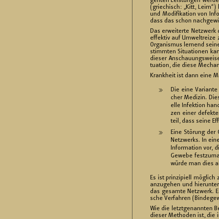
gen­ten Leis­tun­gen wer­de
(grie­chisch: „Kitt, Leim“)
und Mo­di­fi­ka­ti­on von In­
dass das schon nach­ge­wie­se
Das er­wei­ter­te Netz­werk d
ef­fek­tiv auf Um­welt­rei­ze
Or­ga­nis­mus ler­nend sei­ne
stimm­ten Si­tua­tio­nen k
die­ser An­schau­ungs­wei­se
tua­ti­on, die diese Me­cha­n
Krank­heit ist dann eine Ma
Die eine Va­ri­an­t
cher Me­di­zin. Die
el­le In­fek­ti­on h
zen einer de­fek­te
teil, dass seine Ef­
Eine Stö­rung der G
Netz­werks. In eine
In­for­ma­ti­on vor,
Ge­we­be fest­zu­ma
würde man dies als ‚
Es ist prin­zi­pi­ell mög­lic
an­zu­ge­hen und hier­un­ter
das ge­sam­te Netz­werk. Ei­
sche Ver­fah­ren (Bin­de­ge
Wie die letzt­ge­nann­ten B
die­ser Me­tho­den ist, die 