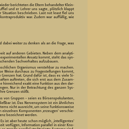
e­der be­rich­te­ten die El­tern be­han­del­ter Klein­
f­fiel und er Leh­rer uns sagte, plötz­lich klappt
 Si­tua­ti­on be­schrie­ben. Last not least fiel uns
on­tra­pro­duk­tiv war. Zudem war auf­fäl­lig, wie
d dabei wei­ter zu den­ken als an die Frage, was
­beit auf an­de­ren Ge­bie­ten. Neben dem ana­ly­ti­
x­pe­ri­men­tel­len An­satz kommt, steht das syn­
­chen­den Sach­ver­hal­tes auf­zu­bau­en.
sch­li­chen Or­ga­nis­mus ver­steh­bar zu ma­chen.
iese Weise durch­aus zu Fra­ge­stel­lun­gen kommt,
re Gren­zen hat. Grund dafür ist, dass es viele Si­
f­ten auf­tre­ten, die sich erst aus dem Zu­sam­
e hin­rei­chend exakt eine Funk­ti­on aus den dar­
chun­gen. Nur in der Be­trach­tung des gan­zen Sys­
 ihre Gren­zen stößt.
tens von Grup­pen – seien es Bör­sen­spe­ku­lan­ten,
ieß­bar ist. Das Ner­ven­sys­tem ist ein ähn­li­ches
ys­tems nicht aus­reicht, um seine Funk­ti­ons­wei­se
ein­zel­nen Kom­po­nen­ten ‚er­zeu­gen’ ver­schie­
i­genz be­zeich­net wer­den.
Es ist aber heute schon mög­lich, ‚in­tel­li­gen­tes’
 ver­fü­gen, In­for­ma­ti­on par­al­lel in einer Kno­