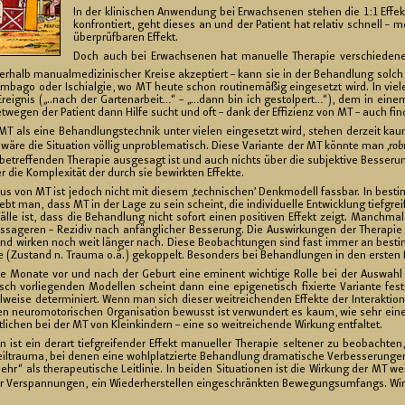
In der kli­ni­schen An­wen­dung bei Er­wach­se­nen ste­hen die 1:1 Ef­f
kon­fron­tiert, geht die­ses an und der Pa­ti­ent hat re­la­tiv schnell – m
über­prüf­ba­ren Ef­fekt.
Doch auch bei Er­wach­se­nen hat ma­nu­el­le The­ra­pie ver­schie­de
lb ma­nu­al­me­di­zi­ni­scher Krei­se ak­zep­tiert – kann sie in der Be­hand­lung solch all
um­ba­go oder Is­chi­al­gie, wo MT heute schon rou­ti­ne­mä­ßig ein­ge­setzt wird. In vie­l
 Er­eig­nis („..​nach der Gar­ten­ar­beit…“ – „…dann bin ich ge­stol­pert…“), dem in ein
t­we­gen der Pa­ti­ent dann Hilfe sucht und oft – dank der Ef­fi­zi­enz von MT – auch fin­
 als eine Be­hand­lungs­tech­nik unter vie­len ein­ge­setzt wird, ste­hen der­zeit ka
wäre die Si­tua­ti­on völ­lig un­pro­ble­ma­tisch. Diese Va­ri­an­te der MT könn­te man ‚
ro­b
r be­tref­fen­den The­ra­pie aus­ge­sagt ist und auch nichts über die sub­jek­ti­ve Bes­se­r
 die Kom­ple­xi­tät der durch sie be­wirk­ten Ef­fek­te.
dus von MT ist je­doch nicht mit die­sem ‚tech­ni­schen’ Denk­mo­dell fass­bar. In be­st
ebt man, dass MT in der Lage zu sein scheint, die in­di­vi­du­el­le Ent­wick­lung tief­grei­f
älle ist, dass die Be­hand­lung nicht so­fort einen po­si­ti­ven Ef­fekt zeigt. Manch­mal
­ge­ren – Re­zi­div nach an­fäng­li­cher Bes­se­rung. Die Aus­wir­kun­gen der The­ra­pi
und wir­ken noch weit län­ger nach. Diese Be­ob­ach­tun­gen sind fast immer an be­stimm­te 
e (Zu­stand n. Trau­ma o.ä.) ge­kop­pelt. Be­son­ders bei Be­hand­lun­gen in den ers­ten L
 Mo­na­te vor und nach der Ge­burt eine emi­nent wich­ti­ge Rolle bei der Aus­wahl des 
h vor­lie­gen­den Mo­del­len scheint dann eine epi­ge­ne­tisch fi­xier­te Va­ri­an­te fe
­wei­se de­ter­mi­niert. Wenn man sich die­ser weit­rei­chen­den Ef­fek­te der In­ter­ak­t
n neu­ro­mo­to­ri­schen Or­ga­ni­sa­ti­on be­wusst ist ver­wun­dert es kaum, wie sehr ein
li­chen bei der MT von Klein­kin­dern – eine so weit­rei­chen­de Wir­kung ent­fal­tet.
n ist ein der­art tief­grei­fen­der Ef­fekt ma­nu­el­ler The­ra­pie sel­te­ner zu be­ob­ac
il­t­rau­ma, bei denen eine wohl­plat­zier­te Be­hand­lung dra­ma­ti­sche Ver­bes­se­run­g
hr“ als the­ra­peu­ti­sche Leit­li­nie.
In bei­den Si­tua­tio­nen ist die Wir­kung der MT wei
r Ver­span­nun­gen, ein Wie­der­her­stel­len ein­ge­schränk­ten Be­we­gungs­um­fangs. W