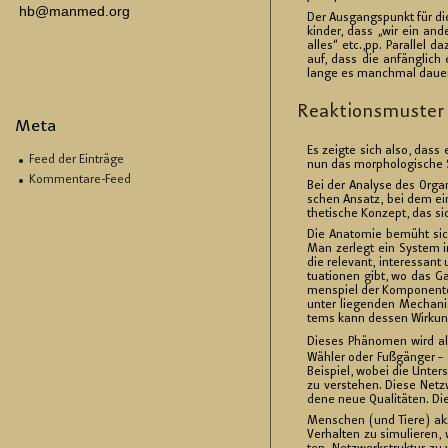
hb@manmed.org
D
er Aus­gangs­punkt für dies
kin­der, dass „wir ein an­d
alles“ etc.,pp. Par­al­lel d
auf, dass die an­fäng­lich 
lange es manch­mal dau­er­te
Re­ak­ti­ons­mus­ter
Meta
Es zeig­te sich also, dass
Feed der Einträge
nun das mor­pho­lo­gi­sche S
Kommentare-Feed
Bei der Ana­ly­se des Or­ga­
schen An­satz, bei dem ein
the­ti­sche Kon­zept, das si
Die Ana­to­mie be­müht sich
Man zer­legt ein Sys­tem in
die re­le­vant, in­ter­es­s
tua­tio­nen gibt, wo das G
men­spiel der Kom­po­nen­te
un­ter lie­gen­den Me­cha­n
tems kann des­sen Wir­kungs­
Die­ses Phä­no­men wird a
Wäh­ler oder Fuß­gän­ger – d
Bei­spiel, wobei die Un­ter­
zu ver­ste­hen. Diese Netz­
de­ne neue Qua­li­tä­ten. Die
Men­schen (und Tiere) ak­zep­
Ver­hal­ten zu si­mu­lie­ren