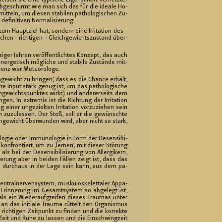
i­sen sie eine ty­pi­sche Ei­gen­schaft ver­netz­ter
 ab­ge­schirmt wie man sich das für die idea­le Ho­
t­teln, um die­sen sta­bi­len pa­tho­lo­gi­schen Zu­
i­ni­ti­ven Nor­ma­li­sie­rung.
um Haupt­ziel hat, son­dern eine Ir­ri­ta­ti­on des –
chen – rich­ti­gen – Gleich­ge­wichts­zu­stand über­
i­ger Jah­ren ver­öf­fent­lich­tes Kon­zept, das auch
­er­ge­tisch mög­li­che und sta­bi­le Zu­stän­de mit­
renz war Me­teo­ro­lo­ge.
ge­wicht zu brin­gen’, dass es die Chan­ce er­hält,
­te Input stark genug ist, um das pa­tho­lo­gi­sche
­ge­wichts­punk­tes wirkt) und an­de­rer­seits dem
 In ex­tre­mis ist die Rich­tung der Ir­ri­ta­ti­on
ner un­ge­ziel­ten Ir­ri­ta­ti­on vor­zu­zie­hen sein
 zu­zu­las­sen. Der Stoß, soll er die ge­wünsch­te
ich­ge­wicht über­wun­den wird, aber nicht so stark,
o­lo­gie oder Im­mu­no­lo­gie in Form der De­sen­si­bi­
 kon­fron­tiert, um zu ‚ler­nen’, mit die­ser Stö­rung
bei der De­sen­si­bi­li­sie­rung von All­er­gi­kern,
sie­rung aber in bei­den Fäl­len zeigt ist, dass das
n­gen durch­aus in der Lage sein kann, aus dem pa­
tral­ner­ven­sys­tem, mus­ku­los­ke­let­ta­ler Ap­pa­
 Er­in­ne­rung im Ge­samt­sys­tem so ab­ge­legt ist,
n als ein Wie­der­auf­grei­fen die­ses Trau­mas unter
g an das in­itia­le Trau­ma rüt­telt den Or­ga­nis­mus
rich­ti­gen Zeit­punkt zu fin­den und die kor­rek­te
nd Zeit und Ruhe zu las­sen und die Ein­schwing­zeit