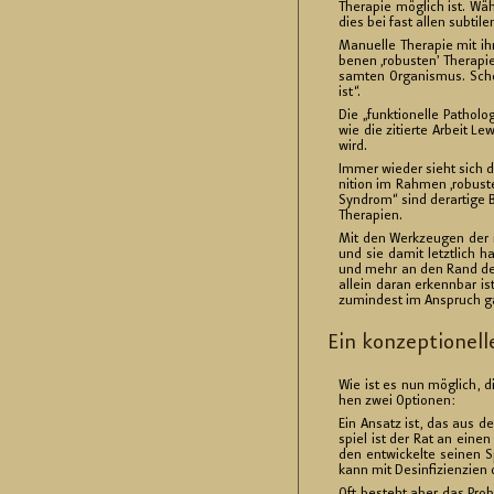
The­ra­pie mög­lich ist. Wäh­
dies bei fast allen sub­ti­le
Ma­nu­el­le The­ra­pie mit 
be­nen ‚ro­bus­ten’ The­ra­p
sam­ten Or­ga­nis­mus. Schon
ist“
.
Die „funk­tio­nel­le Pa­tho­l
wie die zi­tier­te Ar­beit 
wird.
Immer wie­der sieht sich die 
ni­ti­on im Rah­men ‚ro­bus­t
Syn­drom“ sind der­ar­ti­ge B
The­ra­pi­en.
Mit den Werk­zeu­gen der mo
und sie damit letzt­lich h
und mehr an den Rand der D
al­lein daran er­kenn­bar is
zu­min­dest im An­spruch gan
Ein kon­zep­tio­nel­l
Wie ist es nun mög­lich, di
hen zwei Op­tio­nen:
Ein An­satz ist, das aus dem
spiel ist der Rat an einen
den ent­wi­ckel­te sei­nen S
kann mit Des­in­fi­zi­en­zi­en