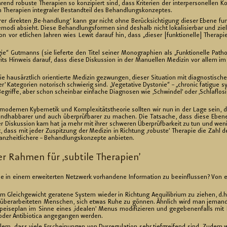
rend ro­bus­te The­ra­pi­en so kon­zi­piert sind, dass Kri­te­ri­en der in­ter­per­so­nel­len 
n The­ra­pi­en in­te­gra­ler Be­stand­teil des Be­hand­lungs­kon­zep­tes.
ihrer di­rek­ten ‚Be-hand­lung’ kann gar nicht ohne Be­rück­sich­ti­gung die­ser Ebene 
ie­mo­di ab­sieht. Diese Be­hand­lungs­for­men sind des­halb nicht lo­ka­li­sier­bar und zi
 vor et­li­chen Jah­ren wies Lewit dar­auf hin, dass „die­ser [funk­tio­nel­le] The­ra­pie­
o­gie“ Gut­manns (sie lie­fer­te den Titel sei­ner Mo­no­gra­phi­en als „Funk­tio­nel­le Pa­th
Le­wits Hin­weis dar­auf, dass diese Dis­kus­si­on in der Ma­nu­el­len Me­di­zin vor alle
haus­ärzt­lich ori­en­tier­te Me­di­zin ge­zwun­gen, die­ser Si­tua­ti­on mit dia­gnos­ti­sch
er’ Ka­te­go­ri­en no­to­risch schwie­rig sind. „Ve­ge­ta­ti­ve Dys­to­nie“ – „chro­nic fa­ti­g
e­grif­fe, aber schon schein­bar ein­fa­che Dia­gno­sen wie ‚Schwin­del’ oder ‚Schlaf­lo­sig
­der­nen Ky­ber­ne­tik und Kom­ple­xi­täts­theo­rie soll­ten wir nun in der Lage sein, 
and­hab­ba­rer und auch über­prüf­ba­rer zu ma­chen. Die Tat­sa­che, dass diese Ebene
is­kus­si­on kam hat ja mehr mit ihrer schwe­ren Über­prüf­bar­keit zu tun und we­ni
t, dass mit jeder Zu­spit­zung der Me­di­zin in Rich­tung ‚ro­bus­te’ The­ra­pie die Zahl d
z­heit­li­che­re – Be­hand­lungs­kon­zep­te an­bie­ten.
er Rah­men für ‚sub­ti­le The­ra­pi­en’
e in einem er­wei­ter­ten Netz­werk vor­han­de­ne In­for­ma­ti­on zu be­ein­flus­sen? Von
 Gleich­ge­wicht ge­ra­te­ne Sys­tem wie­der in Rich­tung Ae­qui­li­bri­um zu zie­hen, d.h.
 über­ar­bei­te­ten Men­schen, sich etwas Ruhe zu gön­nen. Ähn­lich wird man je­man­de
pei­se­plan im Sinne eines ‚idea­len’ Menus mo­di­fi­zie­ren und ge­ge­be­nen­falls mit Na
 oder An­ti­bio­ti­ca an­ge­gan­gen wer­den.