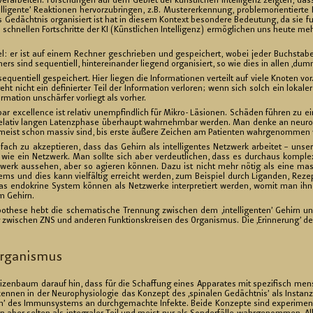
er­ar­bei­ten. For­schun­gen auf dem Ge­biet der künst­li­chen In­tel­li­genz zeig­ten, dass e
li­gen­te’ Re­ak­tio­nen her­vor­zu­brin­gen, z.B. Mus­ter­er­ken­nung, pro­blem­ori­en­tier­te
­dächt­nis or­ga­ni­siert ist hat in die­sem Kon­text be­son­de­re Be­deu­tung, da sie fun­d
chnel­len Fort­schrit­te der KI (Künst­li­chen In­tel­li­genz) er­mög­li­chen uns heute mehr
­kel: er ist auf einem Rech­ner ge­schrie­ben und ge­spei­chert, wobei jeder Buch­sta­be
ers sind se­quen­ti­ell, hin­ter­ein­an­der lie­gend or­ga­ni­siert, so wie dies in allen ‚du
­quen­ti­ell ge­spei­chert. Hier lie­gen die In­for­ma­tio­nen ver­teilt auf viele Kno­ten v
eht nicht ein de­fi­nier­ter Teil der In­for­ma­ti­on ver­lo­ren; wenn sich solch ein lo­ka
r­ma­ti­on un­schär­fer vor­liegt als vor­her.
r ex­cel­lence ist re­la­tiv un­emp­find­lich für Mi­kro- Lä­sio­nen. Schä­den füh­ren zu ei
­la­tiv lan­gen La­tenz­pha­se über­haupt wahr­nehm­bar wer­den. Man denke an neu­ro­d
meist schon mas­siv sind, bis erste äu­ße­re Zei­chen am Pa­ti­en­ten wahr­ge­nom­men
­fach zu ak­zep­tie­ren, dass das Ge­hirn als in­tel­li­gen­tes Netz­werk ar­bei­tet – un­se­
wie ein Netz­werk. Man soll­te sich aber ver­deut­li­chen, dass es durch­aus kom­ple­x
etz­werk aus­se­hen, aber so agie­ren kön­nen. Dazu ist nicht mehr nötig als eine mas­s
ms und dies kann viel­fäl­tig er­reicht wer­den, zum Bei­spiel durch Li­gan­den, Re­zep
n­do­kri­ne Sys­tem kön­nen als Netz­wer­ke in­ter­pre­tiert wer­den, womit man ihnen un­m
m Ge­hirn.
y­po­the­se hebt die sche­ma­ti­sche Tren­nung zwi­schen dem ‚in­tel­li­gen­ten’ Ge­hirn 
 zwi­schen ZNS und an­de­ren Funk­ti­ons­krei­sen des Or­ga­nis­mus. Die ‚Er­in­ne­rung’ d
Or­ga­nis­mus
zen­baum dar­auf hin, dass für die Schaf­fung eines Ap­pa­ra­tes mit spe­zi­fisch mensch
en­nen in der Neu­ro­phy­sio­lo­gie das Kon­zept des ‚spi­na­len Ge­dächt­nis’ als In­st
ern’ des Im­mun­sys­tems an durch­ge­mach­te In­fek­te. Beide Kon­zep­te sind ex­pe­ri­men­t