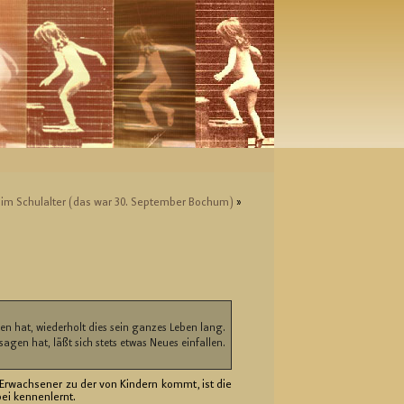
me im Schul­al­ter (das war 30. Sep­tem­ber Bo­chum)
»
n hat, wiederholt dies sein ganzes Leben lang.

 sagen hat, 
r­wach­se­ner zu der von Kin­dern kommt, ist die
ei ken­nen­lernt.