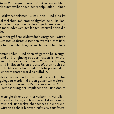
ek­te im Vor­der­grund: man ist mit einem Pro­blem
eist un­mit­tel­bar nach der Ma­ni­pu­la­ti­on – einen
­ne Wirk­me­cha­nis­men: Zum Einen – und dies ist
­täg­li­cher Pro­ble­me er­folg­reich sein. Ein klas­
en Fäl­len be­ginnt eine der­ar­ti­ge Ana­mne­se mit
em mehr oder we­ni­ger lan­gen In­ter­vall dann die
det.
um mehr grö­ße­re Wi­der­stän­de ent­ge­gen. Würde
us­te Ma­nu­althe­ra­pie
’ nen­nen, womit nichts über
ung für den Pa­ti­en­ten, die solch eine Be­hand­lung
imm­ten Fäl­len – und eben oft ge­ra­de bei Neu­ge­
end und lang­fris­tig zu be­ein­flus­sen. Ein wich­ti­
 kommt es zu einer in­itia­len Ver­schlech­te­rung,
e sind in die­sen Fäl­len oft erst Wo­chen nach der
Al­ters­ab­schnit­te oder re­la­tiv prä­zi­se de­fi­
e­bens­mo­na­ten war dies auf­fäl­lig.
in­di­vi­du­el­len ‚Le­bens­mo­dells’ spie­len. Aus
st­ge­legt zu wer­den, die den ge­sam­ten wei­te­ren
i­on zwi­schen den von außen ein­wir­ken­den Rei­zen
e Ver­bes­se­rung der Pro­prio­zep­ti­on – und darum
h­ten, wenn­gleich er auch hier vor­kommt, vor allem
en be­wir­ken kann; auch in die­sen Fäl­len be­währ­
t­aus tief- und weit­rei­chen­der als die einer ein­
ir wür­den des­halb hier von
‚sub­ti­ler Ma­nu­althe­ra­