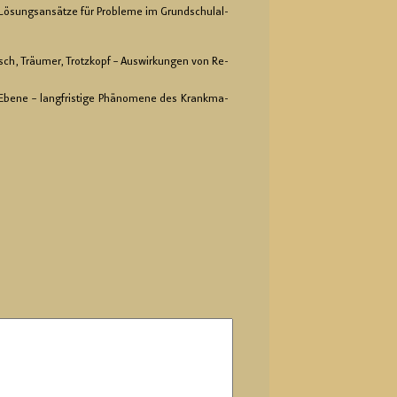
s Lö­sungs­an­sät­ze für Pro­ble­me im Grund­schul­al­
patsch, Träu­mer, Trotz­kopf – Aus­wir­kun­gen von Re­
e Ebene – lang­fris­ti­ge Phä­no­me­ne des Krank­ma­