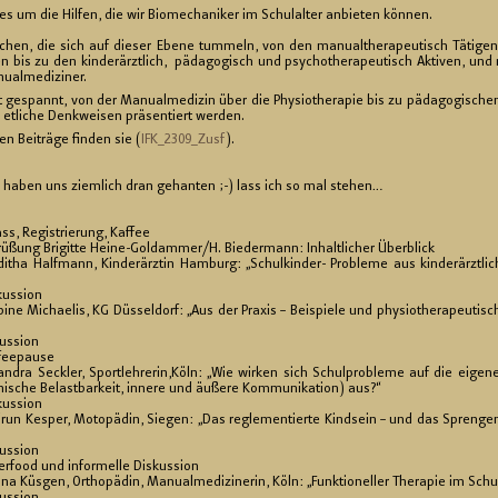
 um die Hil­fen, die wir Bio­me­cha­ni­ker im Schul­al­ter an­bie­ten kön­nen.
­chen, die sich auf die­ser Ebene tum­meln, von den ma­nu­althe­ra­peu­tisch Tä­ti­ge
n bis zu den kin­der­ärzt­lich, päd­ago­gisch und psy­cho­the­ra­peu­tisch Ak­ti­ven, und 
­al­me­di­zi­ner.
e­spannt, von der Ma­nu­al­me­di­zin über die Phy­sio­the­ra­pie bis zu päd­ago­gi­sche
 et­li­che Denk­wei­sen prä­sen­tiert wer­den.
en Bei­trä­ge fin­den sie (
IF­K_2309_Zusf
).
 haben uns ziem­lich dran gehan­ten ;-) lass ich so mal ste­hen…
ass, Re­gis­trie­rung, Kaf­fee
rü­ßung Bri­git­te Hei­ne-Gold­am­mer/H. Bie­der­mann: In­halt­li­cher Über­blick
di­tha Half­mann, Kin­der­ärz­tin Ham­burg: „Schul­kin­der- Pro­ble­me aus kin­der­ärzt­lich-
kus­si­on
e Mi­chae­lis, KG Düs­sel­dorf: „Aus der Pra­xis – Bei­spie­le und phy­sio­the­ra­peu­ti­s
us­si­on
fee­pau­se
a Se­ck­ler, Sport­leh­re­rin,Köln: „Wie wir­ken sich Schul­pro­ble­me auf die ei­ge­n
chi­sche Be­last­bar­keit, in­ne­re und äu­ße­re Kom­mu­ni­ka­ti­on) aus?“
s­si­on
 Ke­sper, Mo­to­pä­din, Sie­gen: „Das re­gle­men­tier­te Kind­sein – und das Spren­gen 
s­si­on
­food und in­for­mel­le Dis­kus­si­on
a Küs­gen, Or­tho­pä­din, Ma­nu­al­me­di­zi­ne­rin, Köln: „Funk­tio­nel­ler The­ra­pie im Schul