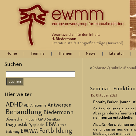
Verantwortlich für den Inhalt:
H. Biedermann
Literaturliste & Kongreßbeiträge (Auswahl)
Home
Termine
Themen
News
Literatur
Suchen
«
Ro­bus­te & sub­ti­le Ma­nu­a
Se­mi­nar: Funk­tio­
Hier weiter
15. Ok­to­ber 2023
Do­ro­thy Par­ker (Jour­na­li
ADHD
Antwerpen
ALF
Anatomie
So ähn­lich ist es auch bei 
Behandlung
Biedermann
Ab­sa­gen der Re­fe­ren­t
neh­men zu ent­schlie­ßen.
Biomechanik
Buch
CMD
Darmflora
EBM
Diagnostik
Als ‚
alter Hase
‚ ist man ni
Dysplasie
Eltern
der En­thu­si­as­mus der an­
Fortbildung
EWMM
Erziehung
bleibt, glaubt man doch ir