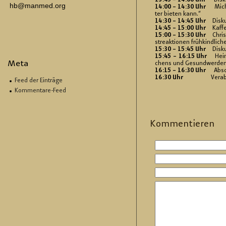
13:45 – 14:00 Uhr
Dis­k
hb@manmed.org
14:00 – 14:30 Uhr
Mich
ter bie­ten kann.“
14:30 – 14:45 Uhr
Dis­k
14:45 – 15:00 Uhr
Kaf­f
15:00 – 15:30 Uhr
Chris
stre­ak­tio­nen früh­kind­li­
15:30 – 15:45 Uhr
Dis­k
15:45 – 16:15 Uhr
Hei­ne
Meta
chens und Ge­sund­wer­den
16:15 – 16:30 Uhr
Ab­schl
16:30 Uhr
Ver­ab­sc
Feed der Einträge
Kommentare-Feed
Kom­men­tie­ren