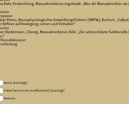
us­si­on
a Bahr, Kin­der­chir­urg, Ma­nu­al­me­di­zi­ner, In­gol­stadt: „Was die Ma­nu­al­me­di­zin al
us­si­on
ee­pau­se
­ti­an Pe­ters, Neu­ro­phy­sio­lo­gi­scher Ent­wick­lungs­för­de­rer (INPP®), Bo­chum: „Toll­
cher Re­fle­xe auf Be­we­gung, Ler­nen und Ver­hal­ten“
us­si­on
r Bie­der­mann, Chir­urg, Ma­nu­al­me­di­zi­ner, Köln: „Die un­ter­schätz­te funk­tio­nel­l
s.“
uss­dis­kus­si­on
hie­dung
Name (benötigt)
E-Mail (wird nicht veröffentlicht) (benötigt)
Website