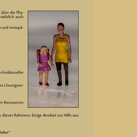
n über die Phy­
na­tür­lich auch
n und mo­to­pä­
funk­tio­nel­ler
che Lö­sungs­an­
en Res­sour­cen
die­ses Rah­mens. Ei­ni­ge An­sät­ze zur Hilfe aus
­al­ter“