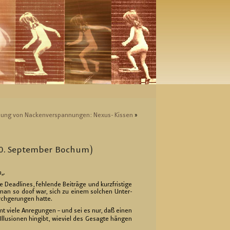
lung von Na­cken­ver­span­nun­gen: Ne­xus- Kis­sen
»
 30. Sep­tem­ber Bo­chum)
n
„.
ead­lines, feh­len­de Bei­trä­ge und kurz­fris­ti­ge
man so doof war, sich zu einem sol­chen Un­ter­
ch­ge­run­gen hatte.
 viele An­re­gun­gen – und sei es nur, daß einen
­lu­sio­nen hin­gibt, wie­viel des Ge­sag­te hän­gen