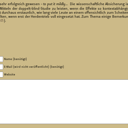
 sehr er­folg­reich ge­we­sen –
to put it mild­ly.
.. Die wis­sen­schaft­li­che Ab­si­che­rung i
­teln der dop­pelt-blind-Stu­die zu leis­ten, wenn die Ef­fek­te so kon­text­ab­hän­gi
durch­aus er­staun­lich, wie lang viele Leute an einem of­fen­sicht­lich zum Schei­ter
t­hal­ten, wenn erst der Her­den­trieb voll ein­ge­setzt hat. Zum Thema ei­ni­ge Be­mer­ku
405
).
Name (benötigt)
E-Mail (wird nicht veröffentlicht) (benötigt)
Website