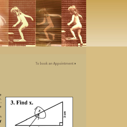
To book an Ap­point­ment
»
e
.
­
e
in
y