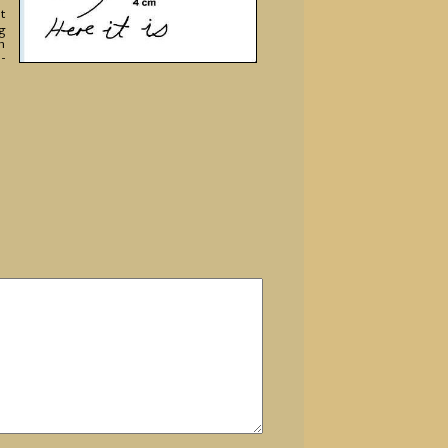
st
g
n
n­