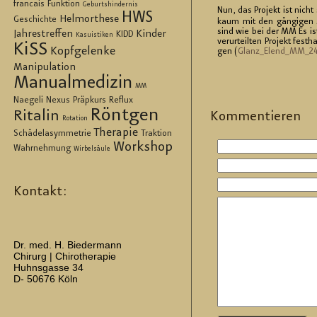
francais
Funktion
Geburtshindernis
Nun, das Pro­jekt ist nicht
HWS
Helmorthese
Geschichte
kaum mit den gän­gi­gen Mit
sind wie bei der MM Es ist 
Jahrestreffen
Kinder
KIDD
Kasuistiken
ver­ur­teil­ten Pro­jekt fes
KiSS
Kopfgelenke
gen (
Glan­z_E­len­d_M­M_2
Manipulation
Manualmedizin
MM
Naegeli
Nexus
Präpkurs
Reflux
Röntgen
Ritalin
Kom­men­tie­ren
Rotation
Therapie
Schädelasymmetrie
Traktion
Workshop
Wahrnehmung
Wirbelsäule
Kontakt:
Dr. med. H. Biedermann
Chirurg | Chirotherapie
Huhnsgasse 34
D- 50676 Köln