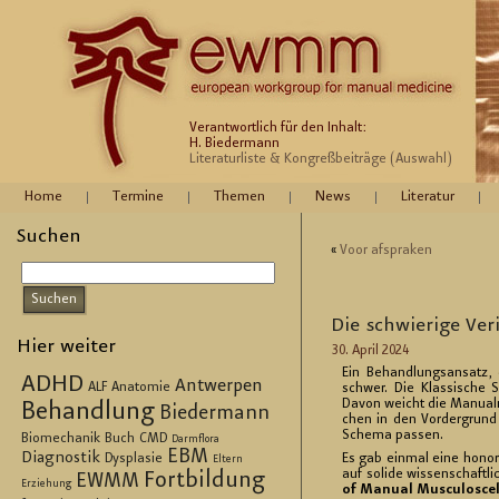
Verantwortlich für den Inhalt:
H. Biedermann
Literaturliste & Kongreßbeiträge (Auswahl)
Home
Termine
Themen
News
Literatur
Suchen
«
Voor afs­pra­ken
Die schwie­ri­ge Ve­ri
Hier weiter
30. April 2024
Ein Be­hand­lungs­an­satz, 
ADHD
Antwerpen
ALF
Anatomie
schwer. Die Klas­si­sche S
Davon weicht die Ma­nu­al­me
Behandlung
Biedermann
chen in den Vor­der­grund 
Sche­ma pas­sen.
Biomechanik
Buch
CMD
Darmflora
EBM
Diagnostik
Dysplasie
Es gab ein­mal eine ho­no­ri­
Eltern
auf so­li­de wis­sen­schaft­l
Fortbildung
EWMM
Erziehung
of Ma­nu­al Mus­cu­los­ce