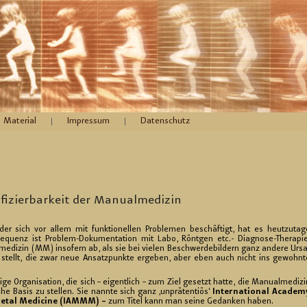
Material
Impressum
Datenschutz
­fi­zier­bar­keit der Ma­nu­al­me­di­zin
der sich vor allem mit funk­tio­nel­len Pro­ble­men be­schäf­tigt, hat es heut­zu­ta­g
e­quenz ist Pro­blem-Do­ku­men­ta­ti­on mit Labo, Rönt­gen etc.- Dia­gno­se-The­ra­pie
­di­zin (MM) in­so­fern ab, als sie bei vie­len Be­schwer­de­bil­dern ganz an­de­re Ur­sa
stellt, die zwar neue An­satz­punk­te er­ge­ben, aber eben auch nicht ins ge­wohn­t
ge Or­ga­ni­sa­ti­on, die sich – ei­gent­lich – zum Ziel ge­setzt hatte, die Ma­nu­al­me­di­z
i­che Basis zu stel­len. Sie nann­te sich ganz ‚un­prä­ten­ti­ös‘
In­ter­na­tio­nal Aca­de­m
l­etal Me­di­ci­ne (IAMMM) –
zum Titel kann man seine Ge­dan­ken haben.