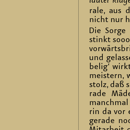
lau­ter kla­
ra­le, aus
nicht nur h
Die Sorge d
stinkt sooo 
vor­wärts­br
und ge­las­
be­lig‘ wir
meis­tern,
stolz, daß 
ra­de Mä­d
manch­mal g
rin da vor 
ge­ra­de no