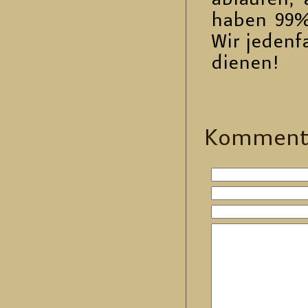
ab­lau­fen
haben 99% de
Wir je­den­
die­nen!
Kom­men­t