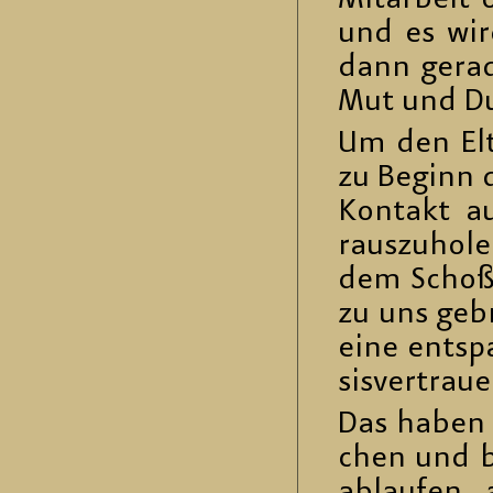
Mit­ar­beit
und es wird
dann ge­ra­
Mut und Dur
Um den El­te
zu Be­ginn 
Kon­takt au
raus­zu­ho­l
dem Schoß 
zu uns ge­
eine ent­sp
sis­ver­trau
Das haben w
chen und b