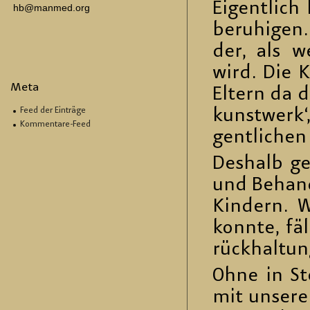
Ei­gent­lic
hb@manmed.org
be­ru­hi­gen.
der, als we
wird. Die K
Meta
El­tern da 
Feed der Einträge
kunst­werk
Kommentare-Feed
gent­li­chen
Des­halb ge
und Be­hand
Kin­dern. 
konn­te, fä
rück­hal­tun
Ohne in Ste
mit un­se­re