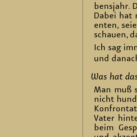
bens­jahr. 
Dabei hat ma
en­ten, sei
schau­en, da
Ich sag imm
und da­nach
Was hat das 
Man muß si
nicht hun­d
Kon­fron­t
Vater hin­
beim Ge­spr