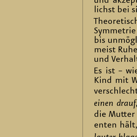
und ak­zep­
lichst bei 
Theo­re­tis
Sym­me­trie
bis un­mög­
meist Ruhe 
und Ver­hal­
Es ist – wi
Kind mit Wo
ver­schlech­
einen drauf
die Mut­te
en­ten hält