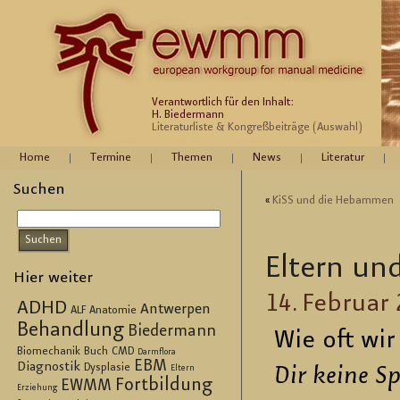
Verantwortlich für den Inhalt:
H. Biedermann
Literaturliste & Kongreßbeiträge (Auswahl)
Home
Termine
Themen
News
Literatur
Suchen
«
KiSS und die Heb­am­men
El­tern un
Hier weiter
14. Fe­bru­ar
ADHD
Antwerpen
ALF
Anatomie
Behandlung
Biedermann
Wie oft wir
Biomechanik
Buch
CMD
Darmflora
EBM
Diagnostik
Dysplasie
Dir keine Spr
Eltern
Fortbildung
EWMM
Erziehung