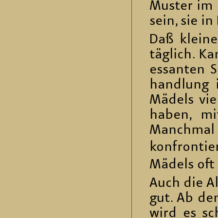
Mus­ter im K
sein, sie in
Daß klei­ne
täg­lich. K
es­san­ten 
hand­lung i
Mä­dels vie
haben, mit
Manch­mal b
kon­fron­tie­
Mä­dels oft 
Auch die Al
gut. Ab dem
wird es sch