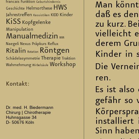
francais
Funktion
Geburtshindernis
Man könn­te
HWS
Helmorthese
Geschichte
daß es den k
Jahrestreffen
Kinder
KIDD
Kasuistiken
KiSS
Kopfgelenke
zu kurz. Be
Manipulation
viel­leicht
Manualmedizin
MM
de­rem Gr
Naegeli
Nexus
Präpkurs
Reflux
Röntgen
Ritalin
Kin­der in 
Rotation
Therapie
Schädelasymmetrie
Traktion
Workshop
Die Ver­nei
Wahrnehmung
Wirbelsäule
ren.
Kontakt:
Es ist also
ge­fähr so v
Dr. med. H. Biedermann
Kör­per­spr
Chirurg | Chirotherapie
Huhnsgasse 34
in­stal­lie
D- 50676 Köln
Sinn haben