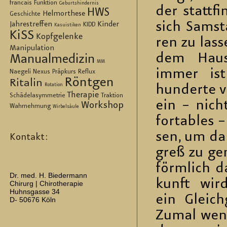
francais
Funktion
Geburtshindernis
der statt­fi
HWS
Helmorthese
Geschichte
sich Sams­t
Jahrestreffen
Kinder
KIDD
Kasuistiken
KiSS
Kopfgelenke
ren zu las­
Manipulation
dem Haus
Manualmedizin
MM
immer ist
Naegeli
Nexus
Präpkurs
Reflux
Röntgen
Ritalin
Rotation
hun­der­te 
Therapie
Schädelasymmetrie
Traktion
ein – nic
Workshop
Wahrnehmung
Wirbelsäule
for­ta­bles
sen, um da
Kontakt:
greß zu ge­
förm­lich d
Dr. med. H. Biedermann
kunft wird
Chirurg | Chirotherapie
Huhnsgasse 34
ein Gleich­
D- 50676 Köln
Zumal wenn 