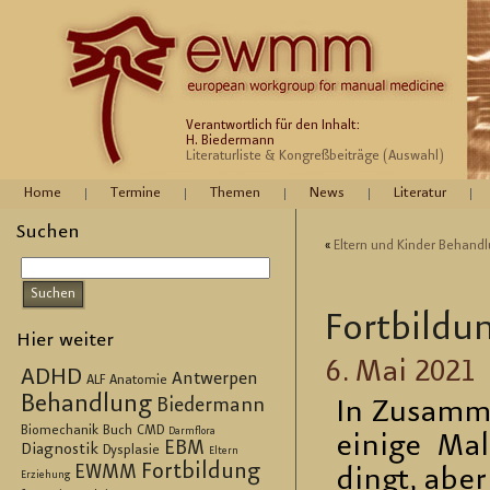
Verantwortlich für den Inhalt:
H. Biedermann
Literaturliste & Kongreßbeiträge (Auswahl)
Home
Termine
Themen
News
Literatur
Suchen
«
El­tern und Kin­der Be­hand
Fort­bil­du
Hier weiter
6. Mai 2021
ADHD
Antwerpen
ALF
Anatomie
Behandlung
Biedermann
In Zu­sam­m
Biomechanik
Buch
CMD
Darmflora
ei­ni­ge Ma
EBM
Diagnostik
Dysplasie
Eltern
Fortbildung
EWMM
dingt, aber
Erziehung