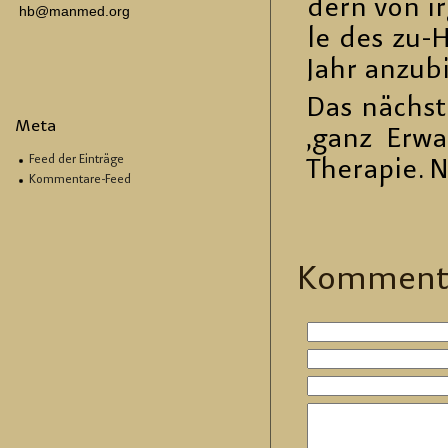
dern von ir
hb@manmed.org
le des zu-H
Jahr an­zu­
Das nächs­t
Meta
‚ganz Er­wa
Feed der Einträge
The­ra­pie. 
Kommentare-Feed
Kom­men­t