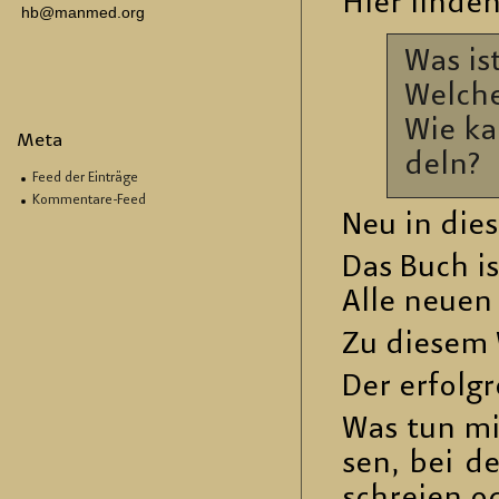
Hier fin­den
hb@manmed.org
Was is
Wel­ch
Wie ka
Meta
deln?
Feed der Einträge
Kommentare-Feed
Neu in die­s
Das Buch is
Alle neuen E
Zu die­sem
Der er­folg­r
Was tun mit 
sen, bei den