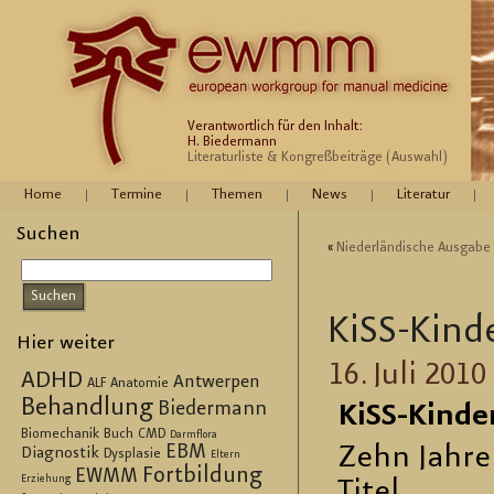
Verantwortlich für den Inhalt:
H. Biedermann
Literaturliste & Kongreßbeiträge (Auswahl)
Home
Termine
Themen
News
Literatur
Suchen
«
Nie­der­län­di­sche Aus­ga­b
KiSS-Kin­de
Hier weiter
16. Juli 2010
ADHD
Antwerpen
ALF
Anatomie
Behandlung
Biedermann
KiSS-Kin­der
Biomechanik
Buch
CMD
Darmflora
EBM
Zehn Jahre
Diagnostik
Dysplasie
Eltern
Fortbildung
EWMM
Erziehung
Titel