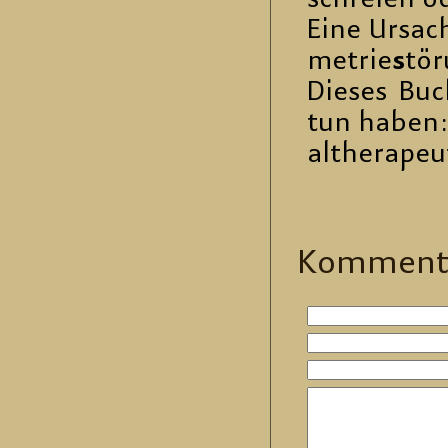
schrei­en od
Eine Ur­sa­
me­trie
s
tö­
Die­ses Buc
tun haben: E
althe­ra­peu
Kom­men­t