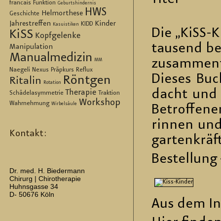
francais
Funktion
Geburtshindernis
HWS
Helmorthese
Geschichte
Jahrestreffen
Kinder
KIDD
Kasuistiken
Die „KiSS-Ki
KiSS
Kopfgelenke
tau­send be­
Manipulation
Manualmedizin
zu­sam­men­f
MM
Naegeli
Nexus
Präpkurs
Reflux
Die­ses Buc
Röntgen
Ritalin
Rotation
dacht und w
Therapie
Schädelasymmetrie
Traktion
Workshop
Wahrnehmung
Wirbelsäule
Be­trof­fe­n
rin­nen und
Kontakt:
gar­ten­kräf
Be­stel­lung
Dr. med. H. Biedermann
Chirurg | Chirotherapie
Huhnsgasse 34
D- 50676 Köln
Aus dem In­