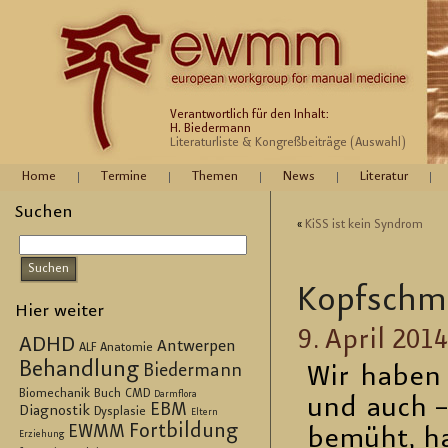
Verantwortlich für den Inhalt:
H. Biedermann
Literaturliste & Kongreßbeiträge (Auswahl)
Home
Termine
Themen
News
Literatur
Suchen
«
KiSS ist kein Syn­drom
Kopf­schme
Hier weiter
9. April 2014
ADHD
Antwerpen
ALF
Anatomie
Behandlung
Biedermann
Wir haben i
Biomechanik
Buch
CMD
Darmflora
und auch – 
EBM
Diagnostik
Dysplasie
Eltern
Fortbildung
EWMM
be­müht, h
Erziehung