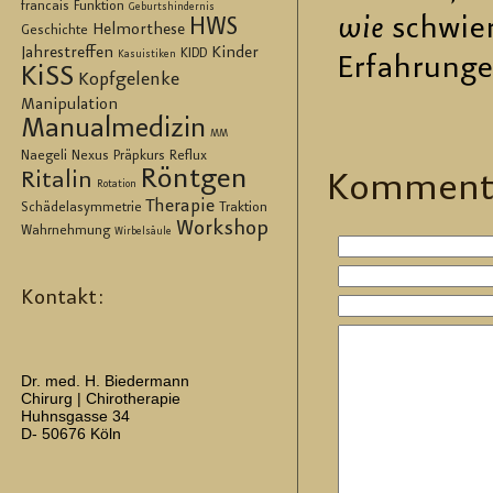
francais
Funktion
Geburtshindernis
wie
schwie­r
HWS
Helmorthese
Geschichte
Jahrestreffen
Kinder
KIDD
Kasuistiken
Er­fah­run­g
KiSS
Kopfgelenke
Manipulation
Manualmedizin
MM
Naegeli
Nexus
Präpkurs
Reflux
Röntgen
Ritalin
Kom­men­t
Rotation
Therapie
Schädelasymmetrie
Traktion
Workshop
Wahrnehmung
Wirbelsäule
Kontakt:
Dr. med. H. Biedermann
Chirurg | Chirotherapie
Huhnsgasse 34
D- 50676 Köln