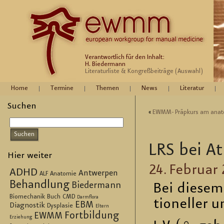
Verantwortlich für den Inhalt:
H. Biedermann
Literaturliste & Kongreßbeiträge (Auswahl)
Home
Termine
Themen
News
Literatur
Suchen
«
EWMM- Präp­kurs am ana­to­m
LRS bei At­
Hier weiter
24. Fe­bru­ar
ADHD
Antwerpen
ALF
Anatomie
Behandlung
Biedermann
Bei die­sem
Biomechanik
Buch
CMD
Darmflora
tio­nel­ler u
EBM
Diagnostik
Dysplasie
Eltern
Fortbildung
EWMM
Erziehung