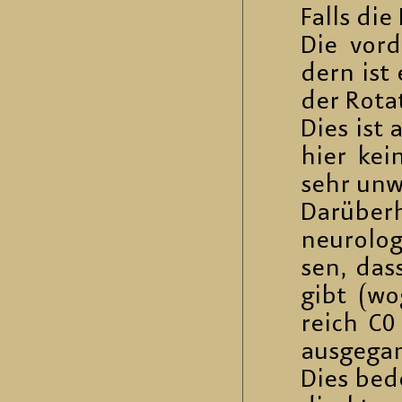
Falls die 
Die vor­d
dern ist e
der Ro­ta
Dies ist a
hier kein
sehr un­w
Dar­über­
neu­ro­lo
sen, dass
gibt (wo­
reich C0
aus­ge­ga
Dies be­d