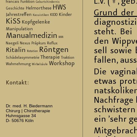
L.V. (♀, geb
francais
Funktion
Geburtshindernis
HWS
Helmorthese
Geschichte
Grund der V
Jahrestreffen
Kinder
KIDD
Kasuistiken
KiSS
dia­gnos­ti­
Kopfgelenke
Manipulation
steht. Bei 
Manualmedizin
MM
den Wipp­ve
Naegeli
Nexus
Präpkurs
Reflux
Röntgen
sell sowie be
Ritalin
Rotation
Therapie
Schädelasymmetrie
Traktion
fal­len, aus
Workshop
Wahrnehmung
Wirbelsäule
Die va­gi­na
etwas pro­tr
Kontakt:
nats­ko­li­k
Nach­fra­ge 
Dr. med. H. Biedermann
schwis­tern
Chirurg | Chirotherapie
Huhnsgasse 34
ein ’sehr ge
D- 50676 Köln
Mit­ge­brac