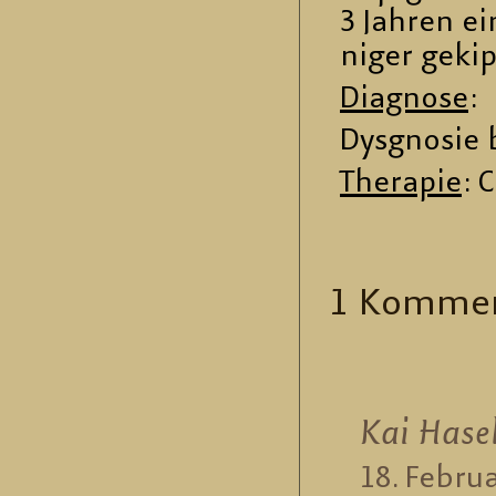
3 Jah­ren e
ni­ger ge­ki
Dia­gno­se
:
Dys­gno­sie 
The­ra­pie
: 
1 Kom­men­
Kai Ha­se
18. Fe­bru