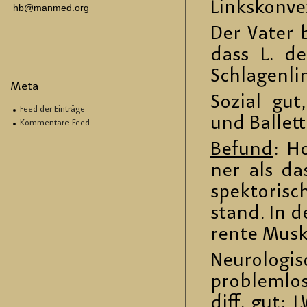
Links­kon­ve­
hb@manmed.org
Der Vater be
dass L. deu
Schla­gen­l
Meta
So­zi­al gu
Feed der Einträge
und Bal­lett
Kommentare-Feed
Be­fund
: Ho
ner als das 
spek­to­risc
stand. In de
ren­te Mus­ku
Neu­ro­lo­g
pro­blem­lo
diff. gut; 