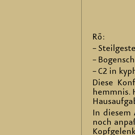
Rö:
– Steil­ge­st
– Bo­gen­sch
– C2 in ky­p
Diese Kon­fi
hemm­nis. H
Haus­auf­ga­
In die­sem 
noch an­paß
Kopf­ge­len