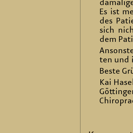
da­ma­li­g
Es ist me
des Pa­ti
sich nic
dem Pa­ti
An­sons­t
ten und in
Beste Gr
Kai Ha­se
Göt­tin­g
Chi­ro­pra