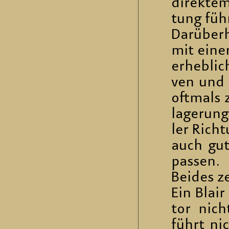
di­rek­t
tung füh
Dar­über­
mit einer
er­heb­li
ven und m
oft­mals 
la­ge­run
ler Rich­t
auch gut
pas­sen.
Bei­des z
Ein Blair
tor nicht
führt ni