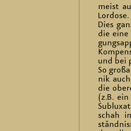
meist au
Lordo­se.
Dies ganz
die eine 
gungs­ap­
Kom­pen­s
und bei p
So groß­ar
nik auch 
die obere
(z.B. ein
Sub­lu­xa
schah in
ständ­nis