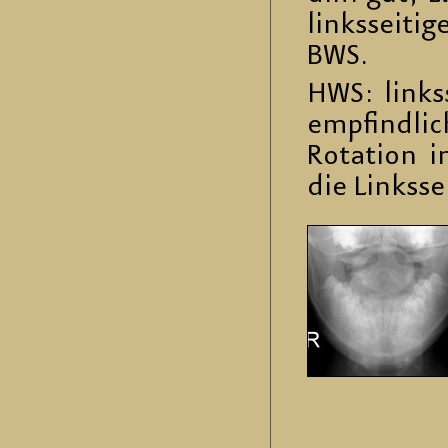
links­sei­ti
BWS.
HWS: links­
emp­find­li
Ro­ta­ti­on
die Links­sei