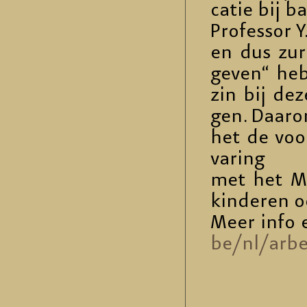
ca­tie bij b
Pro­fes­sor Y
en dus zure 
geven“ heb­
zin bij deze
gen. Daaro
het de vo­or
va­ring
met het MUL
kin­de­ren o
Meer info e
be/​nl/​arb