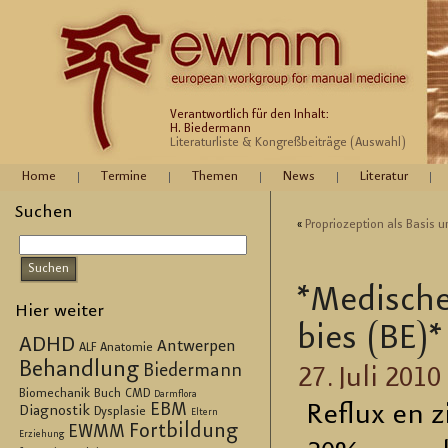
Verantwortlich für den Inhalt:
H. Biedermann
Literaturliste & Kongreßbeiträge (Auswahl)
Home
Termine
Themen
News
Literatur
Suchen
«
Pro­prio­zep­ti­on als Basis
*Me­di­sche
Hier weiter
bies (BE)*
ADHD
Antwerpen
ALF
Anatomie
Behandlung
Biedermann
27. Juli 2010
Biomechanik
Buch
CMD
Darmflora
EBM
Re­flux en z
Diagnostik
Dysplasie
Eltern
Fortbildung
EWMM
Erziehung