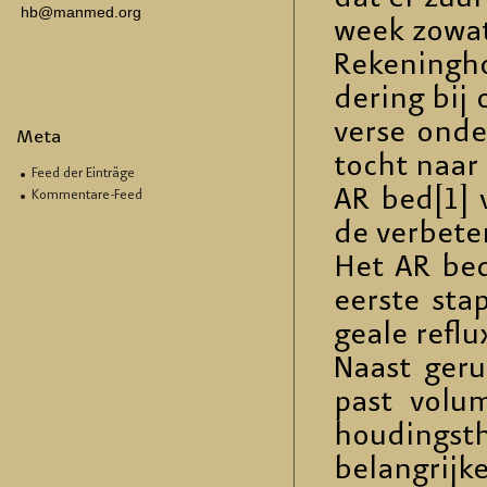
hb@manmed.org
week zowat 
Re­ke­ningh
de­ring bij
ver­se on­de
Meta
tocht naar d
Feed der Einträge
AR bed[1] v
Kommentare-Feed
de ver­be­te
Het AR bed 
eers­te stap
ge­a­le re­flu
Naast ge­ru
past vo­lu­m
hou­dings­t
be­lan­gri­j