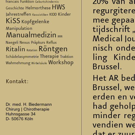
20% van all
francais
Funktion
Geburtshindernis
HWS
Helmorthese
Geschichte
re­gur­gi­t
Jahrestreffen
Kinder
KIDD
Kasuistiken
mee ge­paar
KiSS
Kopfgelenke
ti­jd­schrif
Manipulation
Manualmedizin
Me­di­cal Jo
MM
Naegeli
Nexus
Präpkurs
Reflux
nisch on­der
Röntgen
Ritalin
Rotation
ling Kin­der
Therapie
Schädelasymmetrie
Traktion
Workshop
Wahrnehmung
Wirbelsäule
Brus­sel.
Het AR bed, 
Kontakt:
Brus­sel, we
er­den en ve
Dr. med. H. Biedermann
had ge­hol­p
Chirurg | Chirotherapie
Huhnsgasse 34
min­der re­
D- 50676 Köln
ven­di­en we
dat er zuur