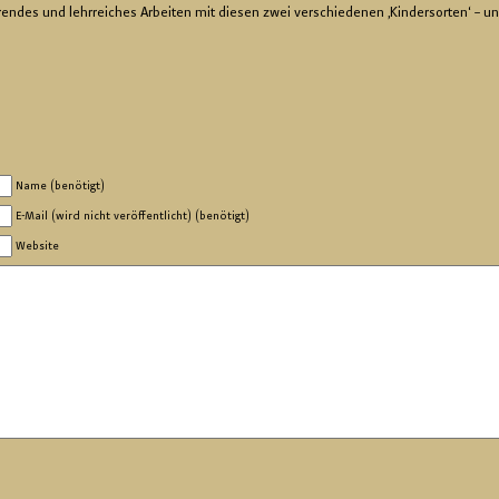
e­ren­des und lehr­rei­ches Ar­bei­ten mit die­sen zwei ver­schie­de­nen ‚Kin­der­sor­ten‘ – un
Name (benötigt)
E-Mail (wird nicht veröffentlicht) (benötigt)
Website