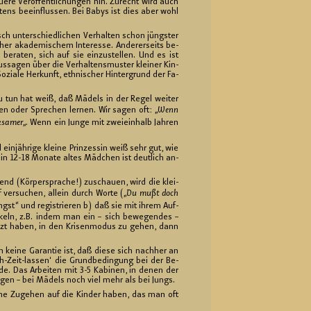
e­re Ver­öf­fent­li­chun­gen hin. Zu­recht wird auch
l­tens be­ein­flus­sen. Bei Babys ist dies aber wohl
ch un­ter­schied­li­chen Ver­hal­ten schon jüngs­ter
er aka­de­mi­schem In­ter­es­se. An­de­rer­seits be­
t be­ra­ten, sich auf sie ein­zu­stel­len. Und es ist
 Aus­sa­gen über die Ver­hal­tens­mus­ter klei­ner Kin­
­zia­le Her­kunft, eth­ni­scher Hin­ter­grund der Fa­
rn zu tun hat weiß, daß Mä­dels in der Regel wei­ter
­fen oder Spre­chen ler­nen. Wir sagen oft: „
Wenn
­sa­mer
„. Wenn ein Junge mit zwei­ein­halb Jah­ren
in­jäh­ri­ge klei­ne Prin­zes­sin weiß sehr gut, wie
 ein 12-18 Mo­na­te altes Mäd­chen ist deut­lich an­
nd (Kör­per­spra­che!) zu­schau­en, wird die klei­
 ver­su­chen, al­lein durch Worte („
Du mußt doch
ngst“ und re­gis­trie­ren b) daß sie mit ihrem Auf­
keln, z.B. indem man ein – sich be­we­gen­des –
etzt haben, in den Kri­sen­mo­dus zu gehen, dann
 keine Ga­ran­tie ist, daß diese sich nach­her an
ch-Zeit-las­sen‘ die Grund­be­din­gung bei der Be­
r­de. Das Ar­bei­ten mit 3-5 Ka­bi­nen, in denen der
gun­gen – bei Mä­dels noch viel mehr als bei Jungs.
­ne Zu­ge­hen auf die Kin­der haben, das man oft