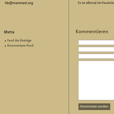
hb@manmed.org
Es ist al­le­mal ein fas­zi­ni
Kom­men­tie­ren
Meta
Feed der Einträge
Kommentare-Feed