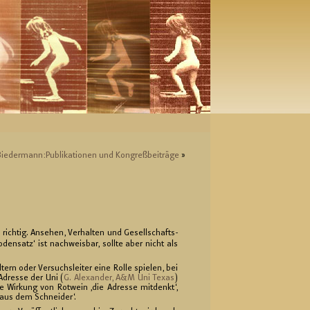
ie­der­mann:Pu­bli­ka­tio­nen und Kon­greß­bei­trä­ge
»
r rich­tig. An­se­hen, Ver­hal­ten und Ge­sell­schafts­
o­den­satz‘ ist nach­weis­bar, soll­te aber nicht als
tern oder Ver­suchs­lei­ter eine Rolle spie­len, bei
Adres­se der Uni (
G. Alex­an­der, A&M Uni Texas
)
e Wir­kung von Rot­wein ‚die Adres­se mit­denkt‘,
‚aus dem Schnei­der‘.