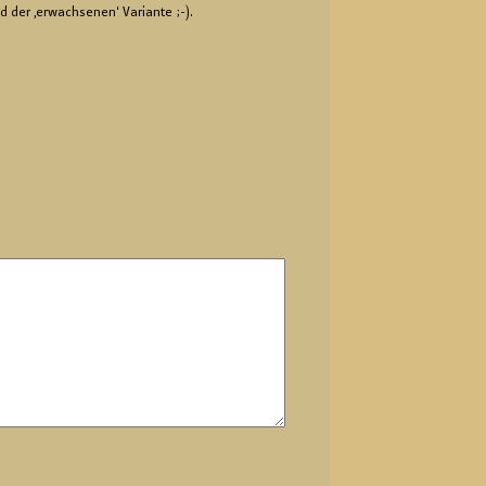
d der ‚er­wach­se­nen‘ Va­ri­an­te ;-).