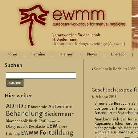
Verantwortlich für den Inhalt:
H. Biedermann
Literaturliste & Kongreßbeiträge (Auswahl)
Home
Termine
Themen
News
Literatur
Suchen
«
Se­mi­nar in Bo­chum 2022: S
Ge­schlechts­spe­zi­f
Hier weiter
6. Fe­bru­ar 2023
Si­mo­ne de Be­au­voirs zen­t
ADHD
Antwerpen
ALF
Anatomie
po­si­ti­on der Frau­en sind 
Behandlung
Aus­re­de zum Fest­schrei­b
Biedermann
Man kann sich bei Hu­man-Ver
Biomechanik
Buch
CMD
Darmflora
Ka­pu­zi­neräff­chen wird 
EBM
Diagnostik
Dysplasie
Eltern
nicht ge­ra­de als Hort de
Fortbildung
EWMM
wenn sie aus Bor­deaux kom
Erziehung