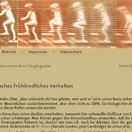
Material
Impressum
Datenschutz
en­so­mo­to­rik im Säug­lings­al­ter
Hei­ner B
i­sches früh­kind­li­ches Ver­hal­ten
ra­les Zitat: „
Man wird nicht als Frau ge­bo­ren, man wird es
“ ist in sei­ner Basis si­che
im We­sent­li­chen so­zi­al de­ter­mi­niert, aber eben nicht zu 100%. Ein bio­lo­gi­scher ‚B
en die­ser Rol­len ver­wen­det wer­den.
­su­chen si­cher dar­über un­ter­hal­ten, in­wie­weit hier un­be­wuß­te Ein­flüs­se von El­
es schon schwie­ri­ger. Man könn­te gegen den Ver­suchs­auf­bau ein­wen­den, daß die 
r Eman­zi­pa­ti­on be­kannt ist, eben­so wie man z.B. auch bei Ar­bei­ten über die gut
mt. An­de­rer­seits ist
M. Hines
(da­mals Lon­don, jetzt Cam­bridge) da schon eher 