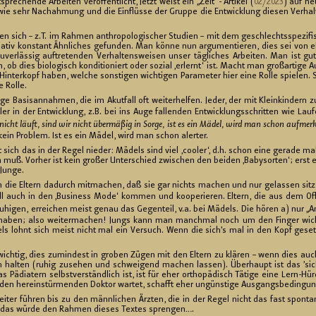
re­chen­de Ar­bei­ten ver­öf­fent­licht, Jetzt weist ein „Zeit“- Ar­ti­kel (
02/2023
) auf neu
, wie sehr Nach­ah­mung und die Ein­flüs­se der Grup­pe die Ent­wick­lung die­sen Ver­ha
n sich – z.T. im Rah­men an­thro­po­lo­gi­scher Stu­di­en – mit dem ge­schlechts­spe­zi­fis
­la­tiv kon­stant Ähn­li­ches ge­fun­den. Man könne nun ar­gu­men­tie­ren, dies sei von eh
zu­ver­läs­sig auf­tre­ten­den Ver­hal­tens­wei­sen unser täg­li­ches Ar­bei­ten. Man ist gu
ch, ob dies bio­lo­gisch kon­di­tio­niert oder so­zi­al ‚er­lernt‘ ist. Macht man groß­ar­ti­ge
n­ter­kopf haben, wel­che sons­ti­gen wich­ti­gen Pa­ra­me­ter hier eine Rolle spie­len. So
ge Rolle.
­ge Ba­sis­an­nah­men, die im Akut­fall oft wei­ter­hel­fen. Jeder, der mit Klein­kin­de
ler in der Ent­wick­lung, z.B. bei ins Auge fal­len­den Ent­wick­lungs­schrit­ten wie Lau
icht läuft, sind wir nicht über­mä­ßig in Sorge, ist es ein Mädel, wird man schon auf­merk
 kein Pro­blem. Ist es ein Mädel, wird man schon aler­ter.
sich das in der Regel nie­der: Mä­dels sind viel ‚coo­ler‘, d.h. schon eine ge­ra­de mal e
en muß. Vor­her ist kein gro­ßer Un­ter­schied zwi­schen den bei­den ‚Ba­by­sor­ten‘; erst
r Junge.
 die El­tern da­durch mit­ma­chen, daß sie gar nichts ma­chen und nur ge­las­sen sit­ze
chnell auch in den ‚Busi­ness Mode‘ kom­men und ko­ope­rie­ren. El­tern, die aus dem Off
ru­hi­gen, er­rei­chen meist genau das Ge­gen­teil, v.a. bei Mä­dels. Die hören a) nur „A
t haben; also wei­ter­ma­chen! Jungs kann man manch­mal noch um den Fin­ger wi­c
dels lohnt sich meist nicht mal ein Ver­such. Wenn die sich’s mal in den Kopf ge­s
ich­tig, dies zu­min­dest in gro­ben Zügen mit den El­tern zu klä­ren – wenn dies auch
ten hal­ten (ruhig zu­se­hen und schwei­gend ma­chen las­sen). Über­haupt ist das ’si
Päd­ia­tern selbst­ver­ständ­lich ist, ist für eher or­tho­pä­disch Tä­ti­ge eine Lern-Hü
uf den her­ein­stür­men­den Dok­tor war­tet, schafft eher un­güns­ti­ge Aus­gangs­be­din­
ter füh­ren bis zu den männ­li­chen Ärz­ten, die in der Regel nicht das fast spon­ta
ber das würde den Rah­men die­ses Tex­tes spren­gen….