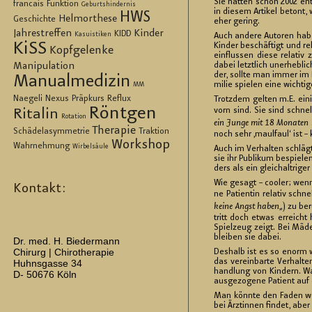
Sie hat­ten schon 2002 ent­sp
francais
Funktion
Geburtshindernis
in die­sem Ar­ti­kel be­tont
HWS
Helmorthese
Geschichte
eher ge­ring.
Jahrestreffen
Kinder
KIDD
Kasuistiken
Auch an­de­re Au­to­ren habe
KiSS
Kin­der be­schäf­tigt und re
Kopfgelenke
ein­flus­sen diese re­la­tiv 
dabei letzt­lich un­er­heb­li
Manipulation
der, soll­te man immer im Hi
Manualmedizin
mi­lie spie­len eine wich­ti­
MM
Naegeli
Nexus
Präpkurs
Reflux
Trotz­dem gel­ten m.E. ei­ni
Röntgen
vorn sind. Sie sind schnel­
Ritalin
Rotation
ein Junge mit 18 Mo­na­ten n
Therapie
Schädelasymmetrie
Traktion
noch sehr ‚maul­faul‘ ist –
Workshop
Wahrnehmung
Wirbelsäule
Auch im Ver­hal­ten schlägt 
sie ihr Pu­bli­kum be­spie­l
ders als ein gleich­alt­ri­ge
Wie ge­sagt – coo­ler; wenn
Kontakt:
ne Pa­ti­en­tin re­la­tiv s
keine Angst haben
„) zu be­
tritt doch etwas er­reich
Spiel­zeug zeigt. Bei Mä­
blei­ben sie dabei.
Dr. med. H. Biedermann
Chirurg | Chirotherapie
Des­halb ist es so enorm w
das ver­ein­bar­te Ver­hal­
Huhnsgasse 34
hand­lung von Kin­dern. Was 
D- 50676 Köln
aus­ge­zo­ge­ne Pa­ti­ent a
Man könn­te den Faden wei­
bei Ärz­tin­nen fin­det, a