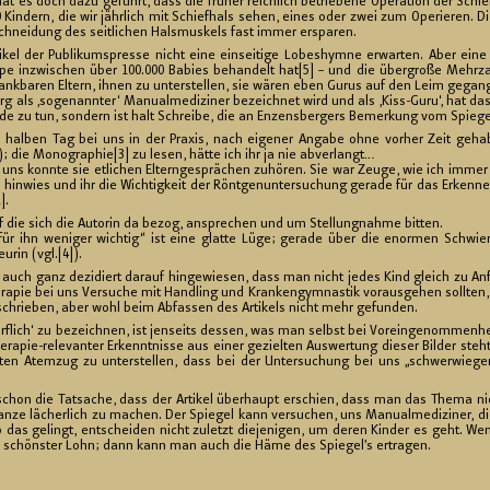
 hat es doch dazu ge­führt, dass die frü­her reich­lich be­trie­be­ne Ope­ra­ti­on der Schie
 Kin­dern, die wir jähr­lich mit Schief­hals sehen, eines oder zwei zum Ope­rie­ren. 
schnei­dung des seit­li­chen Hals­mus­kels fast immer er­spa­ren.
kel der Pu­bli­kums­pres­se nicht eine ein­sei­ti­ge Lo­bes­hym­ne er­war­ten. Aber eine
­pe in­zwi­schen über 100.000 Ba­bies be­han­delt hat[5] – und die über­gro­ße Mehr­zahl
 dank­ba­ren El­tern, ihnen zu un­ter­stel­len, sie wären eben Gurus auf den Leim ge­gan­
urg als ‚so­ge­nann­ter‘ Ma­nu­al­me­di­zi­ner be­zeich­net wird und als ‚Kiss-Gu­ru‘, hat 
de zu tun, son­dern ist halt Schrei­be, die an En­zens­ber­gers Be­mer­kung vom Spie­gel
nen hal­ben Tag bei uns in der Pra­xis, nach ei­ge­ner An­ga­be ohne vor­her Zeit ge
 die Mo­no­gra­phie[3] zu lesen, hätte ich ihr ja nie ab­ver­langt…
ns konn­te sie et­li­chen El­tern­ge­sprä­chen zu­hö­ren. Sie war Zeuge, wie ich immer 
hin­wies und ihr die Wich­tig­keit der Rönt­gen­un­ter­su­chung ge­ra­de für das Er­ken­n
].
f die sich die Au­to­rin da bezog, an­spre­chen und um Stel­lung­nah­me bit­ten.
d für ihn we­ni­ger wich­tig“ ist eine glat­te Lüge; ge­ra­de über die enor­men Schwie­r
u­rin (vgl.[4]).
 auch ganz de­zi­diert dar­auf hin­ge­wie­sen, dass man nicht jedes Kind gleich zu A
e­ra­pie bei uns Ver­su­che mit Hand­ling und Kran­ken­gym­nas­tik vor­aus­ge­hen soll­te
schrie­ben, aber wohl beim Ab­fas­sen des Ar­ti­kels nicht mehr ge­fun­den.
erf­lich‘ zu be­zeich­nen, ist jen­seits des­sen, was man selbst bei Vor­ein­ge­nom­men­hei
ra­pie-re­le­van­ter Er­kennt­nis­se aus einer ge­ziel­ten Aus­wer­tung die­ser Bil­der ste
en Atem­zug zu un­ter­stel­len, dass bei der Un­ter­su­chung bei uns „schwer­wie­gen
schon die Tat­sa­che, dass der Ar­ti­kel über­haupt er­schien, dass man das Thema ni
ze lä­cher­lich zu ma­chen. Der Spie­gel kann ver­su­chen, uns Ma­nu­al­me­di­zi­ner, 
b das ge­lingt, ent­schei­den nicht zu­letzt die­je­ni­gen, um deren Kin­der es geht. Wenn 
er schöns­ter Lohn; dann kann man auch die Häme des Spie­gel’s er­tra­gen.