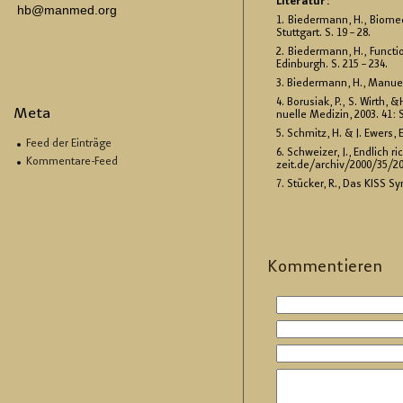
Li­te­ra­tur:
hb@manmed.org
1. Bie­der­mann, H., Bio­me­
Stutt­gart. S. 19 – 28.
2. Bie­der­mann, H., Func­tio
Edin­burgh. S. 215 – 234.
3. Bie­der­mann, H., Ma­nu­e
4. Bo­rusi­ak, P., S. Wirth,
Meta
nu­el­le Me­di­zin, 2003. 41: 
5. Schmitz, H. & J. Ewers
Feed der Einträge
6. Schwei­zer, J., End­lich 
Kommentare-Feed
zeit.​de/​archiv/​2000/​35/​2
7. Stü­cker, R., Das KISS Syn
Kom­men­tie­ren