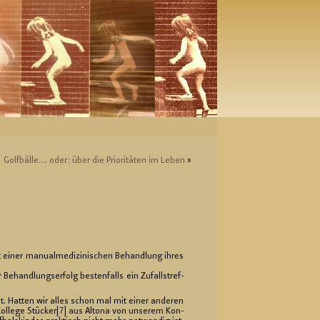
Golf­bäl­le…. oder: über die Prio­ri­tä­ten im Leben
»
t einer ma­nu­al­me­di­zi­ni­schen Be­hand­lung ihres
­hand­lungs­er­folg bes­ten­falls ein Zu­falls­tref­
st. Hat­ten wir alles schon mal mit einer an­de­ren
Kol­le­ge Stü­cker[7] aus Al­to­na von un­se­rem Kon­