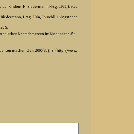
­pie bei Kin­dern, H. Bie­der­mann, Hrsg. 1999, Enke:
. Bie­der­mann, Hrsg. 2004, Chur­chill Li­vings­to­ne:
280 S.
 chro­ni­schen Kopf­schmer­zen im Kin­des­al­ter. Ma­
ti­en­ten ma­chen. Zeit, 2000(35): S. (http://​www.​