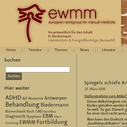
Verantwortlich für den Inhalt:
H. Biedermann
Literaturliste & Kongreßbeiträge (Auswahl)
Home
Termine
Themen
News
Literatur
Suchen
Spie­gels schie­fe A
Hier weiter
20. März 2009
Stel­lung­nah­me zum Ar­ti­ke
ADHD
Antwerpen
ALF
Anatomie
Die­ser Ar­ti­kel be­ginnt mi
Behandlung
Biedermann
Kin­des ge­hol­fen wer­den 
So weit. So gut. Da­nach ge­
Biomechanik
Buch
CMD
Darmflora
fer einer doch recht an­rü­c
EBM
Diagnostik
Dysplasie
Eltern
Man kann den Ein­druck eine
Fortbildung
EWMM
„Qua­li­täts­pu­bli­ka­ti­on
Erziehung