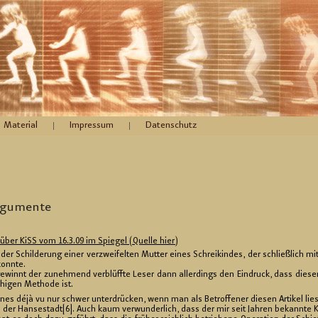
Material
Impressum
Datenschutz
r­gu­men­te
l über KiSS vom 16.3.09 im Spie­gel (Quel­le hier)
t der Schil­de­rung einer ver­zwei­fel­ten Mut­ter eines Schreik­in­des, der schließ­lich mi
konn­te.
winnt der zu­neh­mend ver­blüff­te Leser dann al­ler­dings den Ein­druck, dass die­ser Be
hi­gen Me­tho­de ist.
s déjà vu nur schwer un­ter­drü­cken, wenn man als Be­trof­fe­ner die­sen Ar­ti­kel lie
“ aus der Han­se­stadt[6]. Auch kaum ver­wun­der­lich, dass der mir seit Jah­ren be­kann­te 