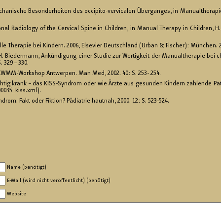
cha­ni­sche Be­son­der­hei­ten des oc­ci­pi­to-ver­vica­len Über­gan­ges, in Ma­nu­althe­ra
­nal Ra­dio­lo­gy of the Cer­vical Spine in Child­ren, in Ma­nu­al The­ra­py in Child­ren, H
l­le The­ra­pie bei Kin­dern. 2006, El­se­vier Deutsch­land (Urban & Fi­scher): Mün­chen. 
 &H. Bie­der­mann, An­kün­di­gung einer Stu­die zur Wer­tig­keit der Ma­nu­althe­ra­pie bei
S. 329 – 330.
, EWMM-Work­shop Ant­wer­pen. Man Med, 2002. 40: S. 253- 254.
rich­tig krank – das KISS-Syn­drom oder wie Ärzte aus ge­sun­den Kin­dern zah­len­de Pa­
00035_​kiss.​xml).
­drom. Fakt oder Fik­ti­on? Päd­ia­trie haut­nah, 2000. 12: S. 523-524.
Name (benötigt)
E-Mail (wird nicht veröffentlicht) (benötigt)
Website