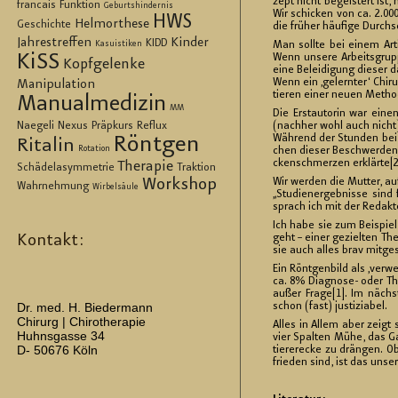
zept nicht be­geis­tert ist,
francais
Funktion
Geburtshindernis
Wir schi­cken von ca. 2.000
HWS
Helmorthese
Geschichte
die frü­her häu­fi­ge Durch­
Jahrestreffen
Kinder
KIDD
Man soll­te bei einem Ar­ti­
Kasuistiken
KiSS
Wenn un­se­re Ar­beits­grup
Kopfgelenke
eine Be­lei­di­gung die­ser
Wenn ein ‚ge­lern­ter‘ Chir­
Manipulation
tie­ren einer neuen Me­tho­
Manualmedizin
MM
Die Er­st­au­to­rin war ei
Naegeli
Nexus
Präpkurs
Reflux
(nach­her wohl auch nicht);
Röntgen
Wäh­rend der Stun­den bei u
Ritalin
Rotation
chen die­ser Be­schwer­den 
cken­schmer­zen er­klär­te[2
Therapie
Schädelasymmetrie
Traktion
Workshop
Wir wer­den die Mut­ter, au
Wahrnehmung
Wirbelsäule
„Stu­di­en­er­geb­nis­se sin
sprach ich mit der Re­dak­te
Ich habe sie zum Bei­spiel
Kontakt:
geht – einer ge­ziel­ten Th
sie auch alles brav mit­ge­
Ein Rönt­gen­bild als ‚ver­w
ca. 8% Dia­gno­se- oder The­
außer Frage[1]. Im nächs­t
Dr. med. H. Biedermann
schon (fast) jus­ti­zia­bel.
Chirurg | Chirotherapie
Alles in Allem aber zeigt 
Huhnsgasse 34
vier Spal­ten Mühe, das Gan
D- 50676 Köln
tie­re­r­ecke zu drän­gen. O
frie­den sind, ist das uns