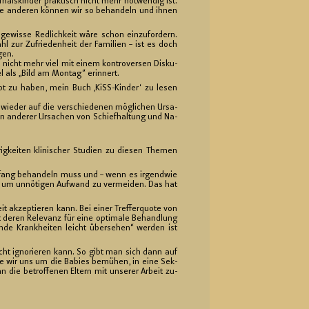
f­hals­kin­der prak­tisch nicht mehr not­wen­dig ist.
Die an­de­ren kön­nen wir so be­han­deln und ihnen
 ge­wis­se Red­lich­keit wäre schon ein­zu­for­dern.
 zur Zu­frie­den­heit der Fa­mi­li­en – ist es doch
gen.
das nicht mehr viel mit einem kon­tro­ver­sen Dis­ku­
 als „Bild am Mon­tag“ er­in­nert.
­habt zu haben, mein Buch ‚KiSS-Kin­der‘ zu lesen
wie­der auf die ver­schie­de­nen mög­li­chen Ur­sa­
en an­de­rer Ur­sa­chen von Schief­hal­tung und Na­
ig­kei­ten kli­ni­scher Stu­di­en zu die­sen The­men
n­fang be­han­deln muss und – wenn es ir­gend­wie
n, um un­nö­ti­gen Auf­wand zu ver­mei­den. Das hat
t ak­zep­tie­ren kann. Bei einer Tref­fer­quo­te von
ht deren Re­le­vanz für eine op­ti­ma­le Be­hand­lung
­de Krank­hei­ten leicht über­se­hen“ wer­den ist
cht igno­rie­ren kann. So gibt man sich dann auf
die wir uns um die Ba­bies be­mü­hen, in eine Sek­
die be­trof­fe­nen El­tern mit un­se­rer Ar­beit zu­