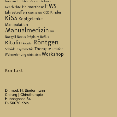
francais
Funktion
Geburtshindernis
HWS
Helmorthese
Geschichte
Jahrestreffen
Kinder
KIDD
Kasuistiken
KiSS
Kopfgelenke
Manipulation
Manualmedizin
MM
Naegeli
Nexus
Präpkurs
Reflux
Röntgen
Ritalin
Rotation
Therapie
Schädelasymmetrie
Traktion
Workshop
Wahrnehmung
Wirbelsäule
Kontakt:
Dr. med. H. Biedermann
Chirurg | Chirotherapie
Huhnsgasse 34
D- 50676 Köln