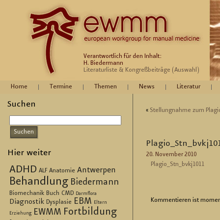
Verantwortlich für den Inhalt:
H. Biedermann
Literaturliste & Kongreßbeiträge (Auswahl)
Home
Termine
Themen
News
Literatur
Suchen
«
Stel­lung­nah­me zum Plagio­ce
Plagi­o_St­n_bvk­j10
Hier weiter
20. No­vem­ber 2010
Plagi­o_St­n_bvk­j1011
ADHD
Antwerpen
ALF
Anatomie
Behandlung
Biedermann
Biomechanik
Buch
CMD
Darmflora
EBM
Kom­men­tie­ren ist mo­men
Diagnostik
Dysplasie
Eltern
Fortbildung
EWMM
Erziehung