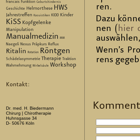
francais
Funktion
Geburtshindernis
ren.
HWS
Helmorthese
Geschichte
Jahrestreffen
Kinder
KIDD
Kasuistiken
Dazu kön­ne
KiSS
Kopfgelenke
nen (
hier 
Manipulation
Manualmedizin
aus­wäh­len,
MM
Naegeli
Nexus
Präpkurs
Reflux
Wenn’s Pro­
Röntgen
Ritalin
Rotation
rens ge­ge­
Therapie
Schädelasymmetrie
Traktion
Workshop
Wahrnehmung
Wirbelsäule
Kontakt:
Kom­men­t
Dr. med. H. Biedermann
Chirurg | Chirotherapie
Huhnsgasse 34
D- 50676 Köln