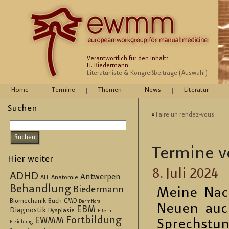
Verantwortlich für den Inhalt:
H. Biedermann
Literaturliste & Kongreßbeiträge (Auswahl)
Home
Termine
Themen
News
Literatur
Suchen
«
Faire un ren­dez-vous
Ter­mi­ne v
Hier weiter
8. Juli 2024
ADHD
Antwerpen
ALF
Anatomie
Behandlung
Biedermann
Meine Nach­
Biomechanik
Buch
CMD
Darmflora
Neuen auch 
EBM
Diagnostik
Dysplasie
Eltern
Fortbildung
EWMM
Sprech­stun­
Erziehung