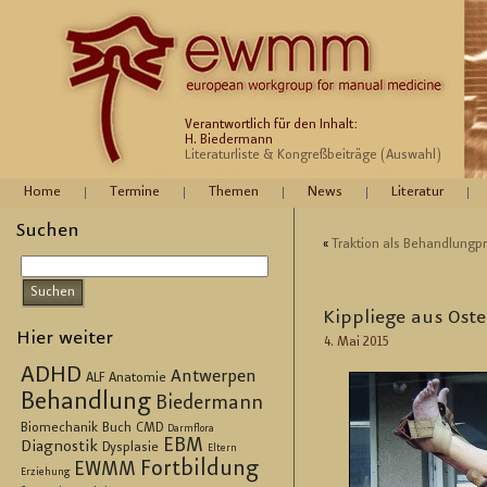
Verantwortlich für den Inhalt:
H. Biedermann
Literaturliste & Kongreßbeiträge (Auswahl)
Home
Termine
Themen
News
Literatur
Suchen
«
Trak­ti­on als Be­hand­lung­pr
Kipp­lie­ge aus Ost­e
Hier weiter
4. Mai 2015
ADHD
Antwerpen
ALF
Anatomie
Behandlung
Biedermann
Biomechanik
Buch
CMD
Darmflora
EBM
Diagnostik
Dysplasie
Eltern
Fortbildung
EWMM
Erziehung