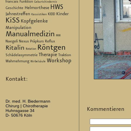
francais
Funktion
Geburtshindernis
HWS
Helmorthese
Geschichte
Jahrestreffen
Kinder
KIDD
Kasuistiken
KiSS
Kopfgelenke
Manipulation
Manualmedizin
MM
Naegeli
Nexus
Präpkurs
Reflux
Röntgen
Ritalin
Rotation
Therapie
Schädelasymmetrie
Traktion
Workshop
Wahrnehmung
Wirbelsäule
Kontakt:
Dr. med. H. Biedermann
Chirurg | Chirotherapie
Kom­men­tie­ren
Huhnsgasse 34
D- 50676 Köln