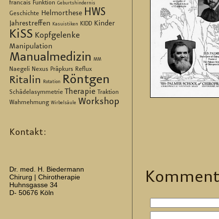
francais
Funktion
Geburtshindernis
HWS
Helmorthese
Geschichte
Jahrestreffen
Kinder
KIDD
Kasuistiken
KiSS
Kopfgelenke
Manipulation
Manualmedizin
MM
Naegeli
Nexus
Präpkurs
Reflux
Röntgen
Ritalin
Rotation
Therapie
Schädelasymmetrie
Traktion
Workshop
Wahrnehmung
Wirbelsäule
Kontakt:
Dr. med. H. Biedermann
Kom­men­t
Chirurg | Chirotherapie
Huhnsgasse 34
D- 50676 Köln