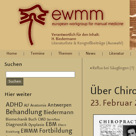
Verantwortlich für den Inhalt:
H. Biedermann
Literaturliste & Kongreßbeiträge (Auswahl)
Home
Termine
Themen
News
Literatur
Suchen
«
Re­flux bei Säug­lin­gen (?)
Über Chi­ro
Hier weiter
23. Fe­bru­ar
ADHD
Antwerpen
ALF
Anatomie
Behandlung
Biedermann
Biomechanik
Buch
CMD
Darmflora
EBM
Diagnostik
Dysplasie
Eltern
Fortbildung
EWMM
Erziehung