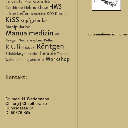
francais
Funktion
Geburtshindernis
HWS
Helmorthese
Geschichte
Jahrestreffen
Kinder
KIDD
Kasuistiken
KiSS
Kopfgelenke
Manipulation
Manualmedizin
Kom­men­tie­ren ist mo­men
MM
Naegeli
Nexus
Präpkurs
Reflux
Röntgen
Ritalin
Rotation
Therapie
Schädelasymmetrie
Traktion
Workshop
Wahrnehmung
Wirbelsäule
Kontakt:
Dr. med. H. Biedermann
Chirurg | Chirotherapie
Huhnsgasse 34
D- 50676 Köln