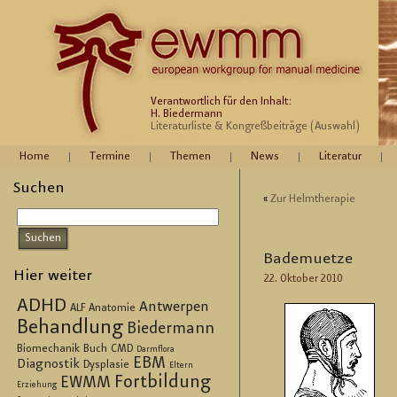
Verantwortlich für den Inhalt:
H. Biedermann
Literaturliste & Kongreßbeiträge (Auswahl)
Home
Termine
Themen
News
Literatur
Suchen
«
Zur Helm­the­ra­pie
Ba­de­muet­ze
Hier weiter
22. Ok­to­ber 2010
ADHD
Antwerpen
ALF
Anatomie
Behandlung
Biedermann
Biomechanik
Buch
CMD
Darmflora
EBM
Diagnostik
Dysplasie
Eltern
Fortbildung
EWMM
Erziehung