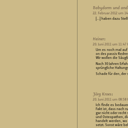
Ba­by­dorm und an­de­
22. Fe­bru­ar 2012 um 1
[…] haben dazu Stel­l
Hei­ner
:
20. Juni 2011 um 11:47 
Um es noch mal auf den
on des pas­siv Re­dres­
Wir wol­len die Säug­l
Nach 30 Jah­ren Er­fah
sprüng­li­che Hal­tungs
Scha­de für den, der 
Jörg Kroes
:
20. Juni 2011 um 08:58 
Ich finde es be­dau­er
Fakt ist, dass nach run
gar nicht oder recht s
und Os­teo­pa­then, di
han­delt wer­den, wo 
setzt. Sonst wäre be­k