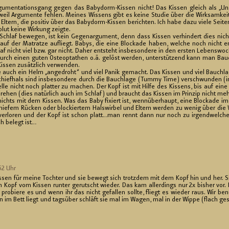
­gu­men­ta­ti­ons­gang gegen das Ba­by­dorm-Kis­sen nicht! Das Kis­sen gleich als „Un­s
weil Ar­gu­men­te feh­len. Mei­nes Wis­sens gibt es keine Stu­die über die Wirk­sam­keit
on El­tern, die po­si­tiv über das Ba­by­dorm-Kis­sen be­rich­ten. Ich habe dazu viele Sei­
lut keine Wir­kung zeig­te.
hlaf be­we­gen, ist kein Ge­gen­ar­gu­ment, denn dass Kis­sen ver­hin­dert dies nicht
 auf der Ma­trat­ze auf­liegt. Babys, die eine Blo­cka­de haben, wel­che noch nicht e
 nicht viel bzw. gar nicht. Daher ent­steht ins­be­son­de­re in den ers­ten Le­bens­wo­c
urch einen guten Os­teoptat­hen o.ä. ge­löst wer­den, un­ter­stüt­zend kann man Bauc
­sen zu­sätz­lich ver­wen­den.
auch ein Helm „an­ge­droht“ und viel Panik ge­macht. Das Kis­sen und viel Bauch­la­ge
chief­hals sind ins­be­son­de­re durch die Bauch­la­ge (Tummy Time) ver­schwun­den 
tel­le nicht noch plat­ter zu ma­chen. Der Kopf ist mit Hilfe des Kis­sens, bis auf eine
dre­hen (dies na­tür­lich auch im Schlaf) und braucht das Kis­sen im Prin­zip nicht meh
 nichts mit dem Kis­sen. Was das Baby fi­xiert ist, wenn­über­haupt, eine Blo­cka­de im H
e­fem Rü­cken oder blo­ckier­tem Hals­wir­bel und El­tern wer­den zu wenig über die Wic
ver­lo­ren und der Kopf ist schon platt…man rennt dann nur noch zu ir­gend­wel­che
ch be­legt ist…
:52 Uhr
s­sen für meine Toch­ter und sie be­wegt sich trotz­dem mit dem Kopf hin und her. S
 Kopf vom Kis­sen run­ter ge­rutscht wie­der. Das kam al­ler­dings nur 2x bis­her vor.
 pro­bie­re es und wenn ihr das nicht ge­fal­len soll­te, fliegt es wie­der raus. Wir be
en im Bett liegt und tags­über schläft sie mal im Wagen, mal in der Wippe (flach ge­