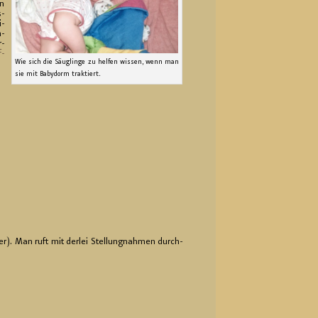
nn
s­
i­
n­
r­
f­
Wie sich die Säug­lin­ge zu hel­fen wis­sen, wenn man
sie mit Ba­by­dorm trak­tiert.
er). Man ruft mit der­lei Stel­lung­nah­men durch­