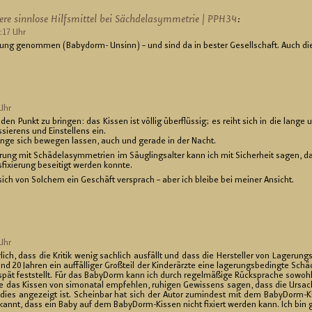
re sinn­lo­se Hilfs­mit­tel bei Säch­de­lasym­me­trie | PPH34
:
4:17 Uhr
ung ge­nom­men (Ba­by­dorm- Un­sinn) – und sind da in bes­ter Ge­sell­schaft. Auch die
Uhr
 Punkt zu brin­gen: das Kis­sen ist völ­lig über­flüs­sig; es reiht sich in die lange und
sie­rens und Ein­stel­lens ein.
in­ge sich be­we­gen las­sen, auch und ge­ra­de in der Nacht.
­rung mit Schä­de­lasym­me­tri­en im Säug­lings­al­ter kann ich mit Si­cher­heit sagen, 
­fi­xie­rung be­sei­tigt wer­den konn­te.
sich von Sol­chem ein Ge­schäft ver­sprach – aber ich blei­be bei mei­ner An­sicht.
Uhr
­lich, dass die Kri­tik wenig sach­lich aus­fällt und dass die Her­stel­ler von La­ge­rung
d 20 Jah­ren ein auf­fäl­li­ger Groß­teil der Kin­der­ärz­te eine la­ge­rungs­be­ding­te Sch
pät fest­stellt. Für das Ba­by­Dorm kann ich durch re­gel­mä­ßi­ge Rück­spra­che so­wohl 
e das Kis­sen von si­mo­na­tal emp­feh­len, ru­hi­gen Ge­wis­sens sagen, dass die Ur­sa­ch
dies an­ge­zeigt ist. Schein­bar hat sich der Autor zu­min­dest mit dem Ba­by­Dorm-Kis­
annt, dass ein Baby auf dem Ba­by­Dorm-Kis­sen nicht fi­xiert wer­den kann. Ich bin ger