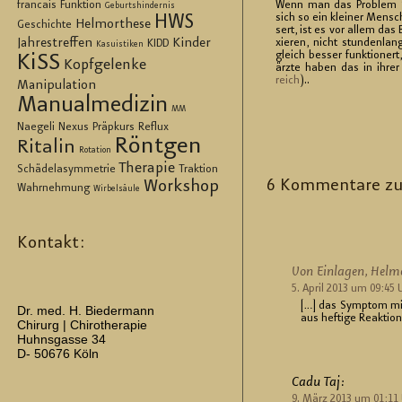
francais
Funktion
Wenn man das Pro­blem Sc
Geburtshindernis
HWS
sich so ein klei­ner Mensch
Helmorthese
Geschichte
sert, ist es vor allem das 
Jahrestreffen
Kinder
xie­ren, nicht stun­den­la
KIDD
Kasuistiken
gleich bes­ser funk­tio­ner
KiSS
Kopfgelenke
ärz­te haben das in ihrer 
reich
)..
Manipulation
Manualmedizin
MM
Naegeli
Nexus
Präpkurs
Reflux
Röntgen
Ritalin
Rotation
Therapie
Schädelasymmetrie
Traktion
6 Kom­men­ta­re zu
Workshop
Wahrnehmung
Wirbelsäule
Kontakt:
Von Ein­la­gen, Hel­
5. April 2013 um 09:45 
[…] das Sym­ptom mit 
Dr. med. H. Biedermann
aus hef­ti­ge Re­ak­ti
Chirurg | Chirotherapie
Huhnsgasse 34
D- 50676 Köln
Cadu Taj:
9. März 2013 um 01:11