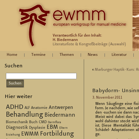
Verantwortlich für den Inhalt:
H. Biedermann
Literaturliste & Kongreßbeiträge (Auswahl)
Home
Termine
Themen
News
Literatur
Suchen
«
Mar­bur­ger Hap­tik- Kurs: R
Ba­by­dorm- Un­sin
Hier weiter
3. No­vem­ber 2011
Wenn Säug­lin­ge eine fi­x
ADHD
Antwerpen
ALF
Anatomie
form. Je nach­dem, wie sehr
den -su­chen sie dann nach
Behandlung
Biedermann
Meist wird dabei das Sym­p
wohl da­hin­ter steckt wird
Biomechanik
Buch
CMD
Darmflora
ist. Diese Men­ta­li­tät fü
EBM
Diagnostik
Dysplasie
Eltern
Schä­del- Ad­ap­ta­tio­nen ab
Fortbildung
EWMM
ge.
Erziehung