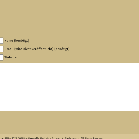
Name (benötigt)
E-Mail (wird nicht veröffentlicht) (benötigt)
Website
ht © 1998 - 2023 EWMM - Manuelle Medizin - Dr. med. H. Biedermann. All Rights Reserved.