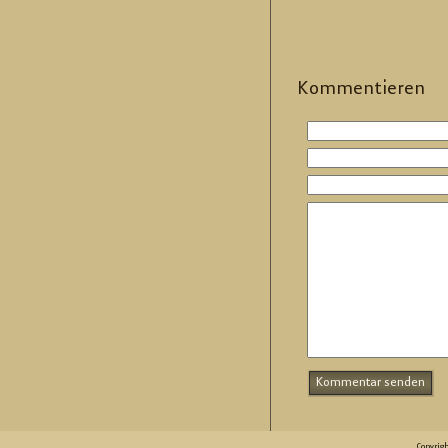
Kom­men­tie­ren
Copyrig