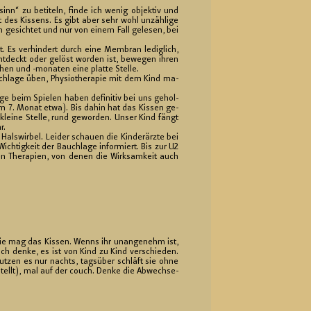
inn“ zu be­ti­teln, finde ich wenig ob­jek­tiv und
 des Kis­sens. Es gibt aber sehr wohl un­zäh­li­ge
ten ge­sich­tet und nur von einem Fall ge­le­sen, bei
. Es ver­hin­dert durch eine Mem­bran le­dig­lich,
nt­deckt oder ge­löst wor­den ist, be­we­gen ihren
hen und -mo­na­ten eine plat­te Stel­le.
h­la­ge üben, Phy­sio­the­ra­pie mit dem Kind ma­
 beim Spie­len haben de­fi­ni­tiv bei uns ge­hol­
(im 7. Monat etwa). Bis dahin hat das Kis­sen ge­
 klei­ne Stel­le, rund ge­wor­den. Unser Kind fängt
r.
als­wir­bel. Lei­der schau­en die Kin­der­ärz­te bei
h­tig­keit der Bauch­la­ge in­for­miert. Bis zur U2
n The­ra­pi­en, von denen die Wirk­sam­keit auch
ie mag das Kis­sen. Wenns ihr un­an­ge­nehm ist,
 Ich denke, es ist von Kind zu Kind ver­schie­den.
­nut­zen es nur nachts, tags­über schläft sie ohne
stellt), mal auf der couch. Denke die Ab­wech­se­