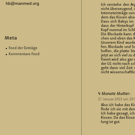
hb@manmed.org
Ich ver­ste­he den Ar
nicht über­zeu­gend, 
In­ter­net­ein­trä­ge v
dem das Kis­sen ab­so­
Dass sich Babys im Sc
dass der Hin­ter­kopf
Kopf nun­mal im Schlaf
Die Blo­cka­de kann d
Meta
chen und eben das Kis
Un­se­rem Kind wurde 
fen. Blo­cka­de und S
Feed der Einträge
hol­fen, die plat­te S
Kommentare-Feed
jetzt an sich viel zu 
Fi­xiert wird also gar
der U1 nicht nach schi
geht dann viel Zeit 
nicht wis­sen­schaft­li
4 Mo­na­te Mut­ter:
17. Ja­nu­ar 2013 um 19
Also ich habe das Ki
finde ich sie mit dem
Ich habe ge­sagt, ich
Kis­sen. Da das Kis­s
lung ist gut.