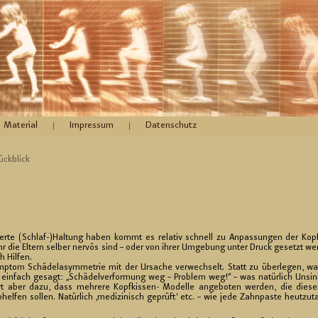
Material
Impressum
Datenschutz
ück­blick
n
ier­te (Schlaf-)Hal­tung haben kommt es re­la­tiv schnell zu An­pas­sun­gen der Kop
 die El­tern sel­ber ner­vös sind – oder von ihrer Um­ge­bung unter Druck ge­setzt we
 Hil­fen.
tom Schä­de­lasym­me­trie mit der Ur­sa­che ver­wech­selt. Statt zu über­le­gen, w
 ein­fach ge­sagt: „Schä­del­ver­for­mung weg – Pro­blem weg!“ – was na­tür­lich Un­si
hrt aber dazu, dass meh­re­re Kopf­kis­sen- Mo­del­le an­ge­bo­ten wer­den, die die­s
­hel­fen sol­len. Na­tür­lich ‚me­di­zi­nisch ge­prüft‘ etc. – wie jede Zahn­pas­te heut­zu­t