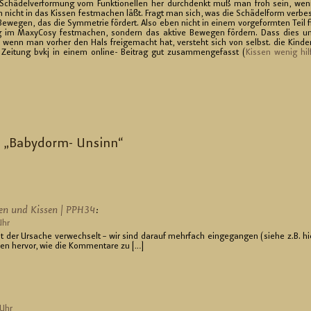
hä­del­ver­for­mung vom Funk­tio­nel­len her durch­denkt muß man froh sein, we
 nicht in das Kis­sen fest­ma­chen läßt. Fragt man sich, was die Schä­del­form ver­be
Be­we­gen, das die Sym­me­trie för­dert. Also eben nicht in einem vor­ge­form­ten Teil f
ng im Maxy­Co­sy fest­ma­chen, son­dern das ak­ti­ve Be­we­gen för­dern. Dass dies u
t, wenn man vor­her den Hals frei­ge­macht hat, ver­steht sich von selbst. die Kin­de
Zei­tung bvkj in einem on­line- Bei­trag gut zu­sam­men­ge­fasst (
Kis­sen wenig hil
 „Ba­by­dorm- Un­sinn“
men und Kis­sen | PPH34
:
Uhr
der Ur­sa­che ver­wech­selt – wir sind dar­auf mehr­fach ein­ge­gan­gen (siehe z.B. hi
o­nen her­vor, wie die Kom­men­ta­re zu […]
 Uhr