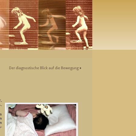
Der dia­gnos­ti­sche Blick auf die Be­we­gung
»
f­
r­
as
nn
en
a­