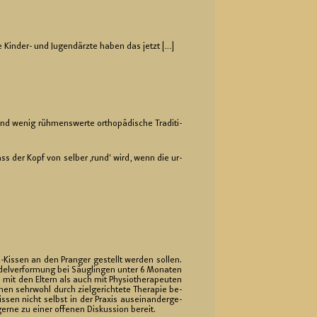
 Kin­der- und Ju­gend­ärz­te haben das jetzt […]
 wenig rüh­mens­wer­te or­tho­pä­di­sche Tra­di­ti­
dass der Kopf von sel­ber ‚rund‘ wird, wenn die ur­
s-Kis­sen an den Pran­ger ge­stellt wer­den sol­len.
ä­del­ver­for­mung bei Säug­lin­gen unter 6 Mo­na­ten
mit den El­tern als auch mit Phy­sio­the­ra­peu­ten
en sehr­wohl durch ziel­ge­rich­te­te The­ra­pie be­
sen nicht selbst in der Pra­xis aus­ein­an­der­ge­
ne zu einer of­fe­nen Dis­kus­si­on be­reit.