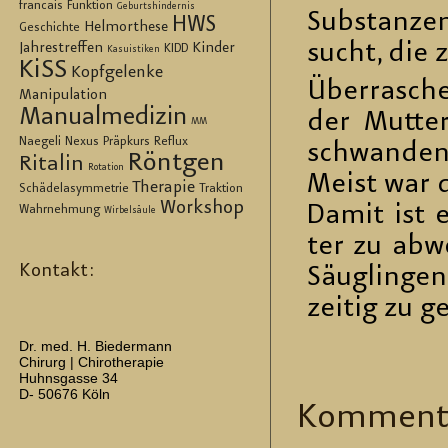
francais
Funktion
Geburtshindernis
Sub­stan­ze
HWS
Helmorthese
Geschichte
sucht, die 
Jahrestreffen
Kinder
KIDD
Kasuistiken
KiSS
Kopfgelenke
Über­ra­sch
Manipulation
Manualmedizin
der Mut­ter
MM
Naegeli
Nexus
Präpkurs
Reflux
schwan­den
Röntgen
Ritalin
Rotation
Meist war d
Therapie
Schädelasymmetrie
Traktion
Workshop
Damit ist e
Wahrnehmung
Wirbelsäule
ter zu ab­we
Kontakt:
Säug­lin­gen
zei­tig zu g
Dr. med. H. Biedermann
Chirurg | Chirotherapie
Huhnsgasse 34
D- 50676 Köln
Kom­men­t