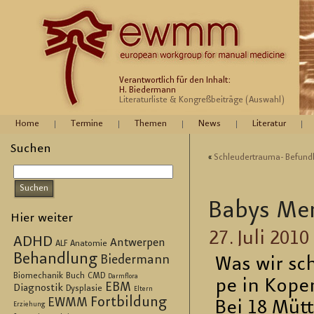
Verantwortlich für den Inhalt:
H. Biedermann
Literaturliste & Kongreßbeiträge (Auswahl)
Home
Termine
Themen
News
Literatur
Suchen
«
Schleu­der­trau­ma- Be­fund
Babys Me
Hier weiter
27. Juli 2010
ADHD
Antwerpen
ALF
Anatomie
Behandlung
Biedermann
Was wir sch
Biomechanik
Buch
CMD
Darmflora
pe in Ko­pe
EBM
Diagnostik
Dysplasie
Eltern
Fortbildung
EWMM
Bei 18 Müt­t
Erziehung