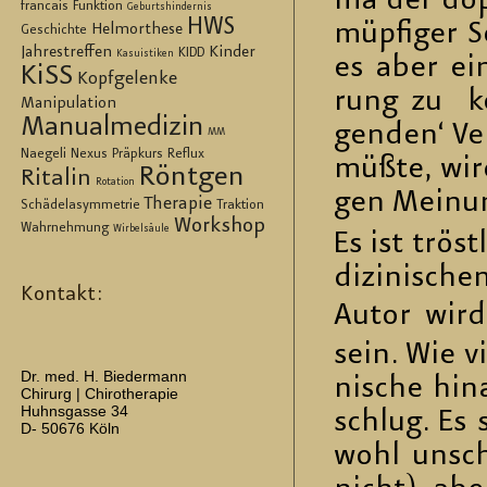
ma der dop­p
francais
Funktion
Geburtshindernis
HWS
müp­fi­ger 
Helmorthese
Geschichte
Jahrestreffen
Kinder
KIDD
Kasuistiken
es aber ein 
KiSS
Kopfgelenke
rung zu ko
Manipulation
Manualmedizin
gen­den‘ Ver
MM
Naegeli
Nexus
Präpkurs
Reflux
müßte, wird
Röntgen
Ritalin
Rotation
gen Mei­nun
Therapie
Schädelasymmetrie
Traktion
Workshop
Wahrnehmung
Wirbelsäule
Es ist tröst
di­zi­ni­sch
Kontakt:
Autor wird
sein. Wie v
Dr. med. H. Biedermann
ni­sche hin
Chirurg | Chirotherapie
Huhnsgasse 34
schlug. Es 
D- 50676 Köln
wohl un­sc