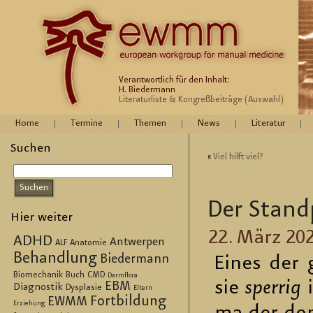
Verantwortlich für den Inhalt:
H. Biedermann
Literaturliste & Kongreßbeiträge (Auswahl)
Home
Termine
Themen
News
Literatur
Suchen
«
Viel hilft viel?
Der Stand
Hier weiter
22. März 20
ADHD
Antwerpen
ALF
Anatomie
Behandlung
Biedermann
Eines der g
Biomechanik
Buch
CMD
Darmflora
sie
sper­rig
i
EBM
Diagnostik
Dysplasie
Eltern
Fortbildung
EWMM
Erziehung