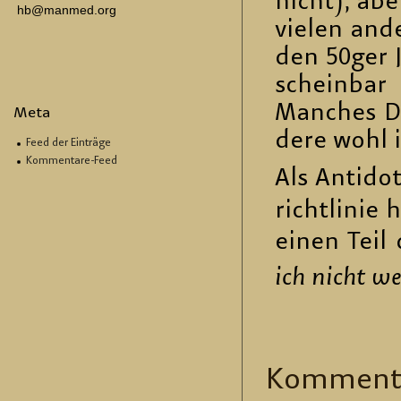
nicht), aber
hb@manmed.org
vie­len an­d
den 50ger 
schein­bar 
Man­ches De
Meta
de­re wohl 
Feed der Einträge
Kommentare-Feed
Als An­ti­d
richt­li­nie 
einen Teil 
ich nicht we
Kom­men­t