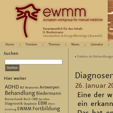
Verantwortlich für den Inhalt:
H. Biedermann
Literaturliste & Kongreßbeiträge (Auswahl)
Home
Termine
Themen
News
Literatur
Suchen
«
Trak­ti­on als Be­hand­lung­pr
Dia­gno­se
Hier weiter
26. Ja­nu­ar 
ADHD
Antwerpen
ALF
Anatomie
Behandlung
Biedermann
Eine der wi
Biomechanik
Buch
CMD
Darmflora
ein er­kan
EBM
Diagnostik
Dysplasie
Eltern
Fortbildung
EWMM
Erziehung