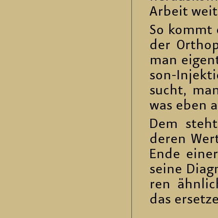
Ar­beit weit­
So kommt es
der Or­tho­p
man ei­gent­
son-In­jek­
sucht, ma­nu
was eben au
Dem steht d
deren Wert 
Ende einer 
seine Dia­g
ren ähn­li­c
das er­set­z