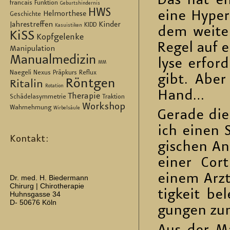
Das hat eno
francais
Funktion
Geburtshindernis
HWS
eine Hy­per­
Helmorthese
Geschichte
Jahrestreffen
Kinder
KIDD
Kasuistiken
dem wei­te
KiSS
Kopfgelenke
Regel auf ei
Manipulation
Manualmedizin
ly­se er­fo
MM
Naegeli
Nexus
Präpkurs
Reflux
gibt. Aber
Röntgen
Ritalin
Rotation
Hand…
Therapie
Schädelasymmetrie
Traktion
Workshop
Wahrnehmung
Wirbelsäule
Ge­ra­de die
ich einen S
Kontakt:
gi­schen An
einer Cor­ti
einem Arzt­
Dr. med. H. Biedermann
Chirurg | Chirotherapie
tig­keit be­
Huhnsgasse 34
D- 50676 Köln
gun­gen zu­