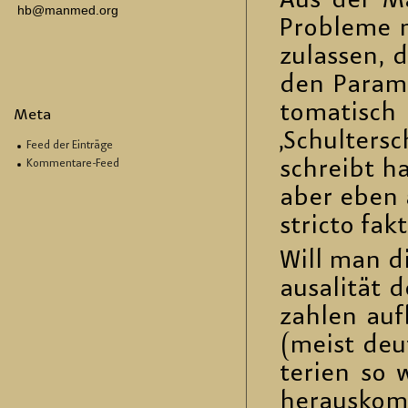
Aus der Ma­
hb@manmed.org
Pro­ble­me 
zu­las­sen, 
den Pa­ra­me
to­ma­tisch 
Meta
‚Schul­ter­s
Feed der Einträge
schreibt ha
Kommentare-Feed
aber eben au
stric­to fak
Will man die
au­sa­li­tät
zah­len auf
(meist deut
te­ri­en so
her­aus­kom