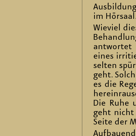
Aus­bil­dun
im Hör­saal
Wie­viel die­
Be­hand­lun
ant­wor­te
eines ir­ri
sel­ten spü
geht. Solch
es die Rege
her­ein­rau­
Die Ruhe u
geht nicht 
Seite der Ma
Auf­bau­end 