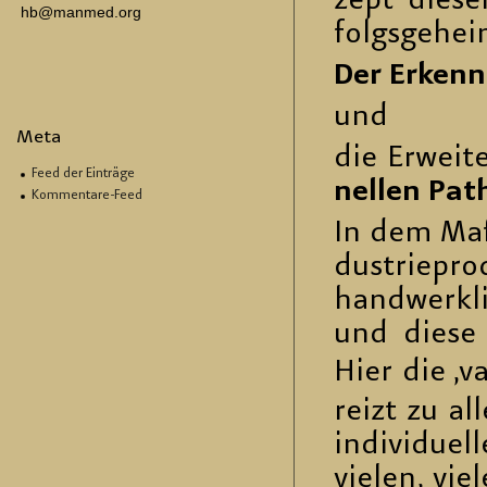
zept die­ser
hb@manmed.org
folgs­ge­hei
Der Er­kenn
und
Meta
die Er­wei­t
Feed der Einträge
nel­len Pa­th
Kommentare-Feed
In dem Maße,
dus­trie­pr
hand­werk­l
und diese B
Hier die ‚va­
reizt zu al­
in­di­vi­du
vie­len, vi