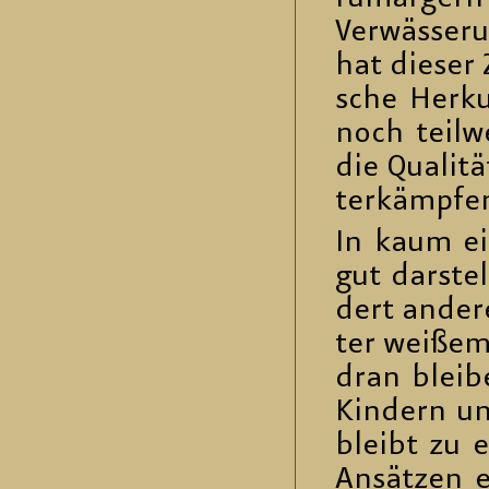
Ver­wäs­se­r
hat die­ser 
sche Her­ku
noch teil­w
die Qua­li­t
ter­kämp­fe
In kaum ei
gut dar­ste
dert an­de­
ter wei­ße
dran blei­be
Kin­dern und
bleibt zu e
An­sät­zen e