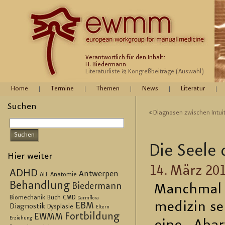
Verantwortlich für den Inhalt:
H. Biedermann
Literaturliste & Kongreßbeiträge (Auswahl)
Home
Termine
Themen
News
Literatur
Suchen
«
Dia­gno­sen zwi­schen In­tui
Die Seele d
Hier weiter
14. März 20
ADHD
Antwerpen
ALF
Anatomie
Behandlung
Biedermann
Manch­mal 
Biomechanik
Buch
CMD
Darmflora
me­di­zin s
EBM
Diagnostik
Dysplasie
Eltern
Fortbildung
EWMM
Erziehung