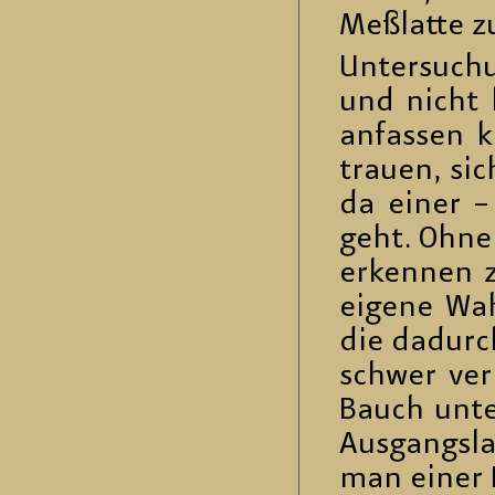
Meß­lat­te z
Un­ter­su­c
und nicht li
an­fas­sen 
trau­en, sic
da einer – 
geht. Ohne d
er­ken­nen 
ei­ge­ne Wa
die da­durch
schwer ver­
Bauch un­ter
Aus­gangs­l
man einer Pa