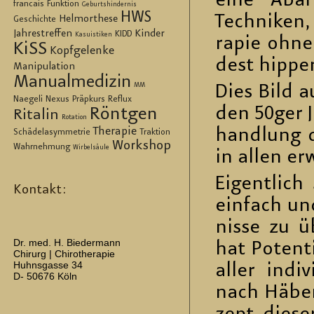
eine Abart 
francais
Funktion
Geburtshindernis
HWS
Tech­ni­ken,
Helmorthese
Geschichte
Jahrestreffen
Kinder
KIDD
Kasuistiken
ra­pie oh­ne
KiSS
Kopfgelenke
dest hip­per
Manipulation
Manualmedizin
MM
Dies Bild a
Naegeli
Nexus
Präpkurs
Reflux
den 50ger J
Röntgen
Ritalin
Rotation
Therapie
hand­lung d
Schädelasymmetrie
Traktion
Workshop
Wahrnehmung
Wirbelsäule
in allen er
Ei­gent­lic
Kontakt:
ein­fach un
nis­se zu üb
Dr. med. H. Biedermann
hat Po­ten­ti
Chirurg | Chirotherapie
Huhnsgasse 34
aller in­di­
D- 50676 Köln
nach Hä­ber