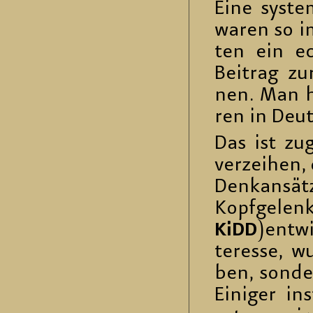
Eine sys­te­
waren so im
ten ein ech
Bei­trag zu
nen. Man h
ren in Deut
Das ist zu­
ver­zei­hen,
Denk­an­sät­
Kopf­ge­le
KiDD
)ent­w
ter­es­se, w
ben, son­der
Ei­ni­ger in­