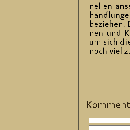
nel­len an­s
hand­lun­gen
be­zie­hen
nen und Kol­
um sich diese
noch viel z
Kom­men­t