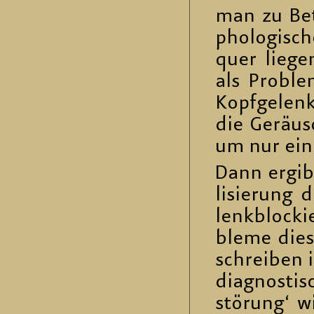
man zu Be­t
pho­lo­gi­s
quer lie­ge
als Pro­ble
Kopf­ge­lenk
die Ge­räus
um nur eine 
Dann er­gib
li­sie­rung 
lenk­blo­ck
ble­me die­
schrei­ben 
dia­gnos­ti­
stö­rung‘ w