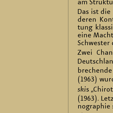
am Struk­tu­
Das ist die
de­ren Kon­
tung klas­s
eine Macht­f
Schwes­ter d
Zwei Chan­
Deutsch­lan
bre­chen­de 
(1963) wurd
ski
s „Chi­ro
(1963). Letz
no­gra­phie