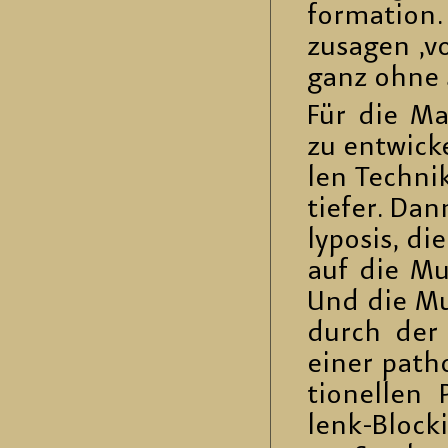
for­ma­ti­on
zu­sa­gen ‚
ganz ohne S
Für die Ma­n
zu ent­wi­c
len Tech­ni
tie­fer. Da
ly­po­sis, d
auf die Mun
Und die Mund
durch der
einer pa­tho
tio­nel­len 
lenk-Blo­cki