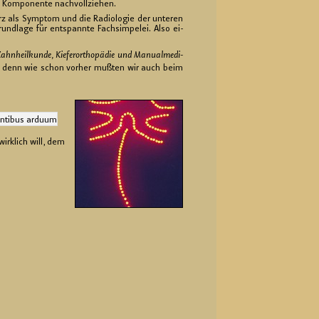
 Kom­po­nen­te nach­voll­zie­hen.
erz als Sym­ptom und die Ra­dio­lo­gie der un­te­ren
nd­la­ge für ent­spann­te Fach­sim­pe­lei. Also ei­
ahn­heil­kun­de, Kie­fer­or­tho­pä­die und Ma­nu­al­me­di­
‘ – denn wie schon vor­her muß­ten wir auch beim
en­ti­bus ar­du­um
rk­lich will, dem