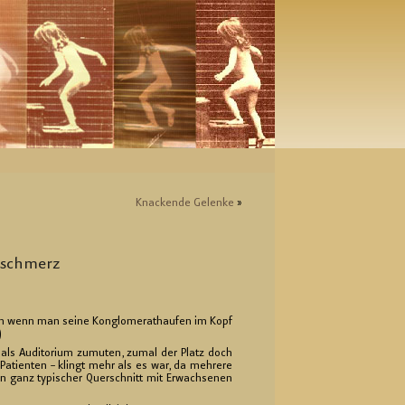
Kna­cken­de Ge­len­ke
»
z­schmerz
 denn wenn man seine Kon­glo­merat­hau­fen im Kopf
)
ls Au­di­to­ri­um zu­mu­ten, zumal der Platz doch
a­ti­en­ten – klingt mehr als es war, da meh­re­re
in ganz ty­pi­scher Quer­schnitt mit Er­wach­se­nen