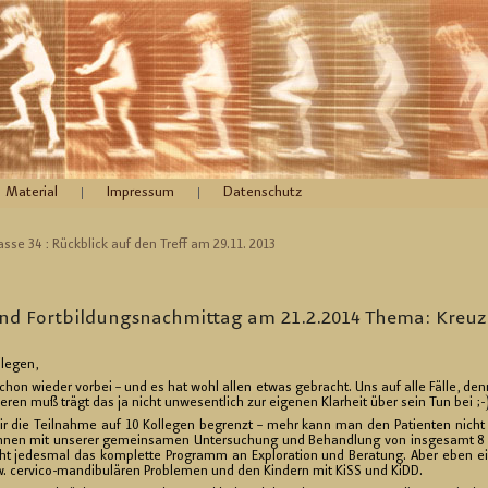
Material
Impressum
Datenschutz
as­se 34 : Rück­blick auf den Treff am 29.11. 2013
en und Fort­bil­dungs­nach­mit­tag am 21.2.2014 Thema: Kreu
­le­gen,
st schon wie­der vor­bei – und es hat wohl allen etwas ge­bracht. Uns auf alle Fälle,
­tie­ren muß trägt das ja nicht un­we­sent­lich zur ei­ge­nen Klar­heit über sein Tun bei ;-
r die Teil­nah­me auf 10 Kol­le­gen be­grenzt – mehr kann man den Pa­ti­en­ten nicht a
­nen mit un­se­rer ge­mein­sa­men Un­ter­su­chung und Be­hand­lung von ins­ge­samt 8 P
cht je­des­mal das kom­plet­te Pro­gramm an Ex­plo­ra­ti­on und Be­ra­tung. Aber eben e
. cer­vi­co-man­di­bu­lä­ren Pro­ble­men und den Kin­dern mit KiSS und KiDD.