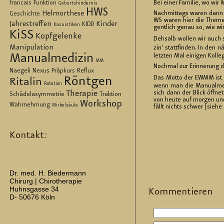
francais
Funktion
Bei einer Fa­mi­lie, wo wir 
Geburtshindernis
HWS
Helmorthese
Nach­mit­tags waren dann die
Geschichte
WS waren hier die The­men. 
Jahrestreffen
Kinder
KIDD
Kasuistiken
gent­lich genau so, wie wi
KiSS
Kopfgelenke
Deh­salb wol­len wir auch 
Manipulation
zin‘
statt­fin­den. In den 
Manualmedizin
letz­ten Mal ei­ni­gen Kol­
MM
Noch­mal zur Er­in­ne­rung 
Naegeli
Nexus
Präpkurs
Reflux
Röntgen
Das Motto der EWMM ist
Ritalin
Rotation
wenn man die Ma­nu­al­me­
Therapie
sich dann der Blick öff­n
Schädelasymmetrie
Traktion
von heute auf mor­gen und 
Workshop
Wahrnehmung
Wirbelsäule
fällt nichts schwer (siehe
Kontakt:
Dr. med. H. Biedermann
Chirurg | Chirotherapie
Huhnsgasse 34
Kom­men­tie­ren
D- 50676 Köln