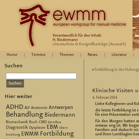
Verantwortlich für den Inhalt:
H. Biedermann
Literaturliste & Kongreßbeiträge (Auswahl)
Home
Termine
Themen
News
Literatur
Suchen
«
Fort­bil­dung in der Huhns­g
Kli­ni­sche Vi­si­t
Hier weiter
4. Fe­bru­ar 2014
Liebe Kol­le­gin­nen und Kol
ADHD
Antwerpen
ALF
Anatomie
die letz­te Fort­bil­dung i
Behandlung
Biedermann
für eine Prä­sen­ta­ti­on sor
Für den Mor­gen hat­ten wi
Biomechanik
Buch
CMD
Darmflora
ent­was eng ist. Wir be­gan
EBM
Diagnostik
Dysplasie
Eltern
Fa­mi­li­en und da­durch ni
Fortbildung
EWMM
und ihren Lum­bla­gi­en bzw
Erziehung