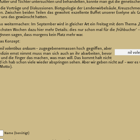
Mut­ter und Töch­ter un­ter­such­ten und be­han­del­ten, konn­te man gut die ge­ne­ti­sche
 Vor­trä­ge und Dis­kus­sio­nen. Bio­ty­po­lo­gie der Len­den­wir­bel­säu­le, Kreuz­schm
Zwi­schen bei­den Tei­len das ge­wohnt ex­zel­len­te Buf­fet un­se­rer Eve­ly­ne als Gru
r uns das ge­wünscht hat­ten.
so wei­ter­ma­chen: Im Sep­tem­ber wird in glei­cher Art ein Frei­tag mit dem Thema ‚
Z
nächs­ten Wo­chen dazu hier mehr De­tails; dies nur schon mal für die ‚Früh­bu­cher
le­gIn­nen sagen, dass mor­gens kein Platz mehr war.
das Kon­zept:
nil vo­len­ti­bus ar­du­um
– zu­ge­ge­be­ner­mas­sen hoch ge­grif­fen, aber
nil vo­l
di­zin ernst nimmt muss man sich auch an ihr ab­ar­bei­ten, bevor
et und die Fin­ger das ma­chen, was man will. Das kommt halt nicht
ich hab schon viele wie­der ab­sprin­gen sehen. Aber wir geben nicht auf – wer es wi
 Motto).
Name (benötigt)