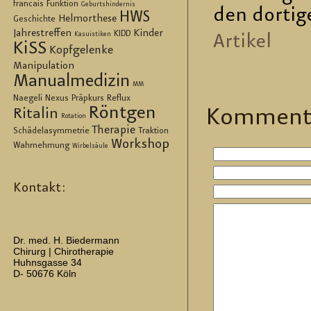
francais
Funktion
Geburtshindernis
den dor­ti­
HWS
Helmorthese
Geschichte
Jahrestreffen
Kinder
KIDD
Kasuistiken
Ar­ti­kel
KiSS
Kopfgelenke
Manipulation
Manualmedizin
MM
Naegeli
Nexus
Präpkurs
Reflux
Röntgen
Kom­men­t
Ritalin
Rotation
Therapie
Schädelasymmetrie
Traktion
Workshop
Wahrnehmung
Wirbelsäule
Kontakt:
Dr. med. H. Biedermann
Chirurg | Chirotherapie
Huhnsgasse 34
D- 50676 Köln