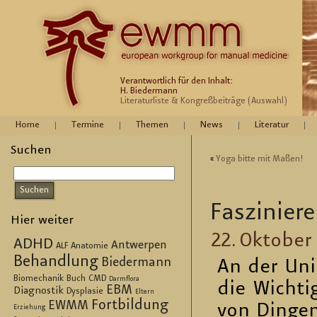
Verantwortlich für den Inhalt:
H. Biedermann
Literaturliste & Kongreßbeiträge (Auswahl)
Home
Termine
Themen
News
Literatur
Suchen
«
Yoga bitte mit Maßen!
Fas­zi­nie­
Hier weiter
22. Ok­to­ber
ADHD
Antwerpen
ALF
Anatomie
Behandlung
Biedermann
An der Uni 
Biomechanik
Buch
CMD
Darmflora
die Wich­ti
EBM
Diagnostik
Dysplasie
Eltern
Fortbildung
EWMM
von Din­gen
Erziehung