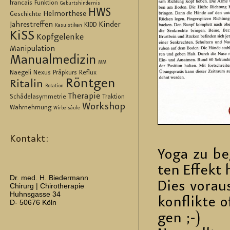
francais
Funktion
Geburtshindernis
HWS
Helmorthese
Geschichte
Jahrestreffen
Kinder
KIDD
Kasuistiken
KiSS
Kopfgelenke
Manipulation
Manualmedizin
MM
Naegeli
Nexus
Präpkurs
Reflux
Röntgen
Ritalin
Rotation
Therapie
Schädelasymmetrie
Traktion
Workshop
Wahrnehmung
Wirbelsäule
Kontakt:
Yoga zu be­
ten Ef­fekt 
Dr. med. H. Biedermann
Dies vor­au
Chirurg | Chirotherapie
Huhnsgasse 34
kon­flik­te o
D- 50676 Köln
gen ;-)