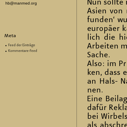
Nun soll­te 
hb@manmed.org
Asien von r
fun­den‘ wu
eu­ro­pä­er 
Meta
lich die hie
Ar­bei­ten 
Feed der Einträge
Kommentare-Feed
Sache.
Also: im Pr
ken, dass e
an Hals- Na
nen.
Eine Bei­la
dafür Re­kl
bei Wir­bel­
als ab­schr