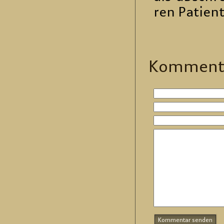
ren Pa­ti­en
Kom­men­t