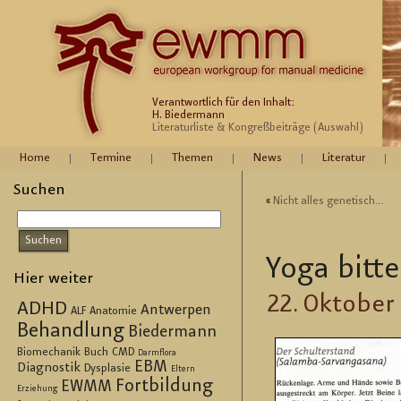
Verantwortlich für den Inhalt:
H. Biedermann
Literaturliste & Kongreßbeiträge (Auswahl)
Home
Termine
Themen
News
Literatur
Suchen
«
Nicht alles ge­ne­tisch…
Yoga bitt
Hier weiter
22. Ok­to­ber
ADHD
Antwerpen
ALF
Anatomie
Behandlung
Biedermann
Biomechanik
Buch
CMD
Darmflora
EBM
Diagnostik
Dysplasie
Eltern
Fortbildung
EWMM
Erziehung