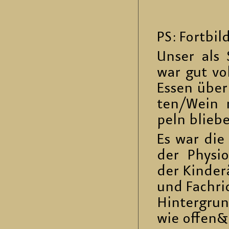
PS: Fort­bil
Unser als S
war gut vo
Essen über 
ten/Wein 
peln blie­b
Es war die 
der Phy­sio
der Kin­der­
und Fach­ri
Hin­ter­gru
wie offen&fr