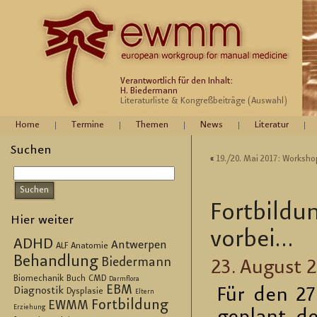
Verantwortlich für den Inhalt:
H. Biedermann
Literaturliste & Kongreßbeiträge (Auswahl)
Home
Termine
Themen
News
Literatur
Suchen
«
19./20. Mai 2017: Work­shop
Fort­bil­d
Hier weiter
vor­bei…
ADHD
Antwerpen
ALF
Anatomie
Behandlung
Biedermann
23. Au­gust 
Biomechanik
Buch
CMD
Darmflora
EBM
Für den 27
Diagnostik
Dysplasie
Eltern
Fortbildung
EWMM
Erziehung