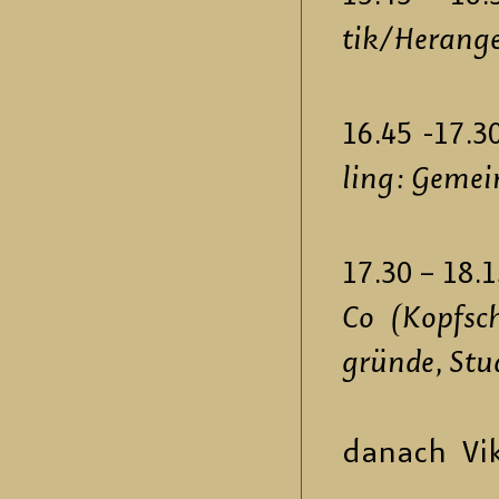
tik/Her­an­ge
(Katja G
16.45 -
ling:
Ge­mein
(Sa­bi­ne
17.30 – 
Co (Kopf­schm
grün­de, Stu­d
(Dr. Küs­
da­nach Vik