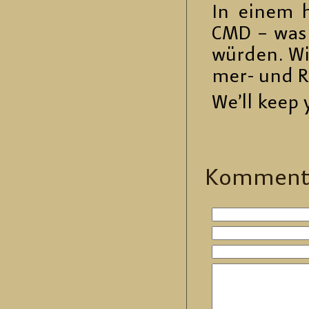
In einem h
CMD – was
wür­den. Wir
mer- und Re
We’ll keep 
Kom­men­t