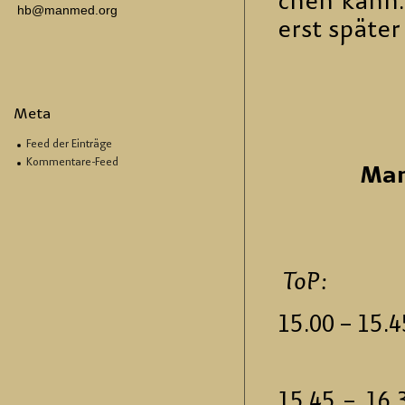
chen kann… 
hb@manmed.org
erst spä­te
Up­
Meta
Feed der Einträge
Kommentare-Feed
Ma­n
ToP:
15.00 – 1
(Dr. Bie­
15.45 –