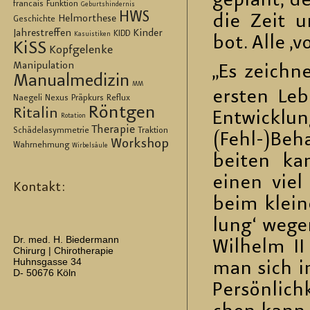
ge­plant, de
francais
Funktion
Geburtshindernis
HWS
die Zeit u
Helmorthese
Geschichte
Jahrestreffen
Kinder
KIDD
Kasuistiken
bot. Alle ‚v
KiSS
Kopfgelenke
Manipulation
„Es zeich­
Manualmedizin
MM
ers­ten Le­
Naegeli
Nexus
Präpkurs
Reflux
Röntgen
Ritalin
Ent­wick­lun
Rotation
Therapie
Schädelasymmetrie
Traktion
(Fehl-)Be­h
Workshop
Wahrnehmung
Wirbelsäule
bei­ten ka
einen viel g
Kontakt:
beim klei­n
lung‘ wegen 
Dr. med. H. Biedermann
Wil­helm II
Chirurg | Chirotherapie
Huhnsgasse 34
man sich im
D- 50676 Köln
Per­sön­lic