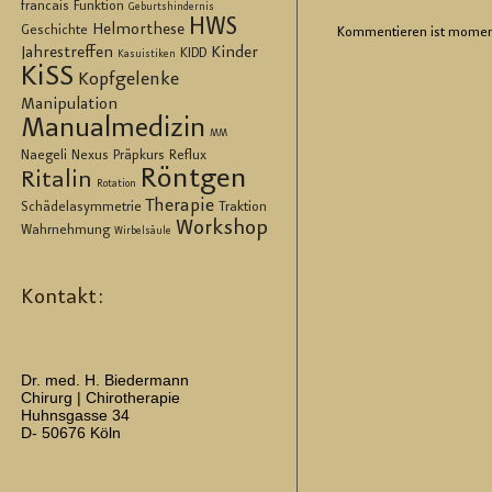
francais
Funktion
Geburtshindernis
HWS
Helmorthese
Geschichte
Kom­men­tie­ren ist mo­men
Jahrestreffen
Kinder
KIDD
Kasuistiken
KiSS
Kopfgelenke
Manipulation
Manualmedizin
MM
Naegeli
Nexus
Präpkurs
Reflux
Röntgen
Ritalin
Rotation
Therapie
Schädelasymmetrie
Traktion
Workshop
Wahrnehmung
Wirbelsäule
Kontakt:
Dr. med. H. Biedermann
Chirurg | Chirotherapie
Huhnsgasse 34
D- 50676 Köln