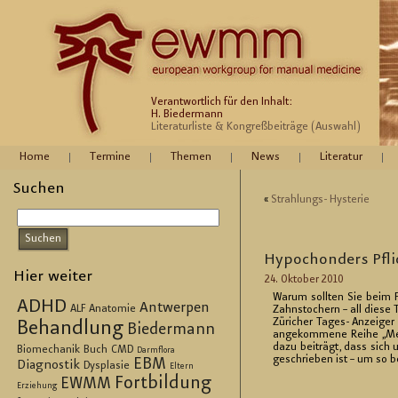
Verantwortlich für den Inhalt:
H. Biedermann
Literaturliste & Kongreßbeiträge (Auswahl)
Home
Termine
Themen
News
Literatur
Suchen
«
Strah­lungs- Hys­te­rie
Hy­po­chon­ders Pfli
Hier weiter
24. Ok­to­ber 2010
Warum soll­ten Sie beim Fr
ADHD
Antwerpen
ALF
Anatomie
Zahn­sto­chern – all diese 
Zü­ri­cher Ta­ges- An­zei­ge
Behandlung
Biedermann
an­ge­kom­me­ne Reihe „Me­
dazu bei­trägt, dass sich u
Biomechanik
Buch
CMD
Darmflora
ge­schrie­ben ist – um so b
EBM
Diagnostik
Dysplasie
Eltern
Fortbildung
EWMM
Erziehung