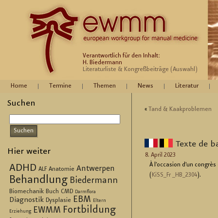
Verantwortlich für den Inhalt:
H. Biedermann
Literaturliste & Kongreßbeiträge (Auswahl)
Home
Termine
Themen
News
Literatur
Suchen
«
Tand & Kaak­pro­ble­men
Texte de b
Hier weiter
8. April 2023
À l’oc­ca­si­on d’un congrè
ADHD
Antwerpen
ALF
Anatomie
(
KiS­S_Fr _H­B_2304
).
Behandlung
Biedermann
Biomechanik
Buch
CMD
Darmflora
EBM
Diagnostik
Dysplasie
Eltern
Fortbildung
EWMM
Erziehung