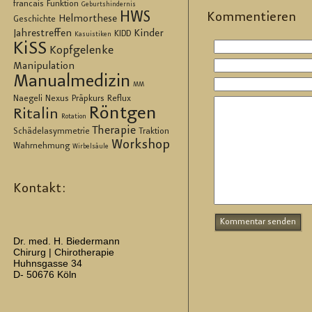
francais
Funktion
Geburtshindernis
HWS
Kom­men­tie­ren
Helmorthese
Geschichte
Jahrestreffen
Kinder
KIDD
Kasuistiken
KiSS
Kopfgelenke
Manipulation
Manualmedizin
MM
Naegeli
Nexus
Präpkurs
Reflux
Röntgen
Ritalin
Rotation
Therapie
Schädelasymmetrie
Traktion
Workshop
Wahrnehmung
Wirbelsäule
Kontakt:
Dr. med. H. Biedermann
Chirurg | Chirotherapie
Huhnsgasse 34
D- 50676 Köln