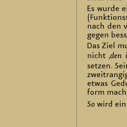
Es wurde eb
(Funk­ti­on
nach den vi
gegen bes­s
Das Ziel mu
nicht ‚
den i
set­zen. Sei
zweit­ran­gi
etwas Ge­du
form macht
So
wird ein