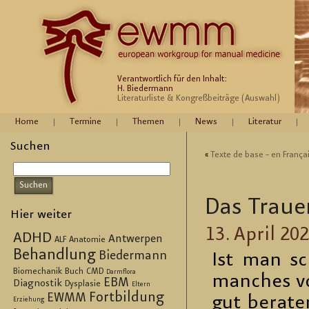
Verantwortlich für den Inhalt:
H. Biedermann
Literaturliste & Kongreßbeiträge (Auswahl)
Home
Termine
Themen
News
Literatur
Suchen
«
Texte de base – en França
Das Trau­e
Hier weiter
13. April 20
ADHD
Antwerpen
ALF
Anatomie
Behandlung
Biedermann
Ist man sc
Biomechanik
Buch
CMD
Darmflora
man­ches vo
EBM
Diagnostik
Dysplasie
Eltern
Fortbildung
EWMM
gut be­ra­t
Erziehung