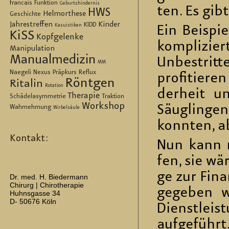
francais
Funktion
Geburtshindernis
ten. Es gib
HWS
Helmorthese
Geschichte
Jahrestreffen
Kinder
KIDD
Kasuistiken
Ein Bei­spi
KiSS
Kopfgelenke
kom­pli­zier
Manipulation
Manualmedizin
Un­be­strit­
MM
Naegeli
Nexus
Präpkurs
Reflux
pro­fi­tie­
Röntgen
Ritalin
Rotation
der­heit u
Therapie
Schädelasymmetrie
Traktion
Workshop
Säug­lin­ge
Wahrnehmung
Wirbelsäule
konn­ten, ab
Kontakt:
Nun kann m
fen, sie wär
ge zur Fi­n
Dr. med. H. Biedermann
Chirurg | Chirotherapie
ge­ge­ben 
Huhnsgasse 34
D- 50676 Köln
Dienst­leis
auf­ge­führt