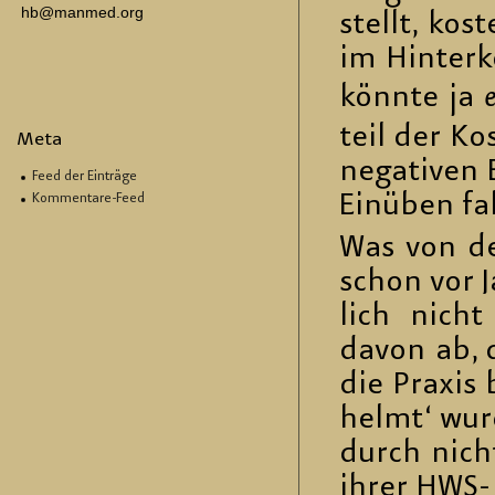
hb@manmed.org
stellt, kos
im Hin­ter­
könn­te ja
teil der Kos
Meta
ne­ga­ti­ven
Feed der Einträge
Ein­üben fa
Kommentare-Feed
Was von der
schon vor Ja
lich nicht
davon ab, d
die Pra­xis
helmt‘ wur­
durch nich
ihrer HWS- F