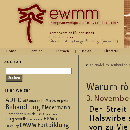
Verantwortlich für den Inhalt:
H. Biedermann
Literaturliste & Kongreßbeiträge (Auswahl)
Home
Termine
Themen
News
Literatur
Suchen
«
Die Nadel im Heu­hau­fen od
Warum rön
Hier weiter
3. No­vem­be
ADHD
Antwerpen
ALF
Anatomie
Behandlung
Biedermann
Der Streit 
Biomechanik
Buch
CMD
Darmflora
Hals­wir­bel
EBM
Diagnostik
Dysplasie
Eltern
Fortbildung
EWMM
von zu Vie­
Erziehung