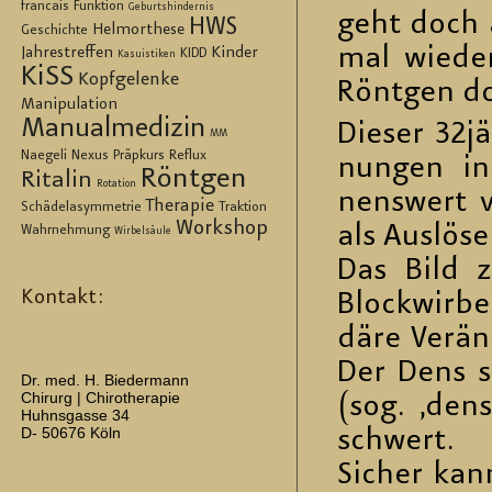
francais
Funktion
Geburtshindernis
geht doch a
HWS
Helmorthese
Geschichte
mal wie­der
Jahrestreffen
Kinder
KIDD
Kasuistiken
KiSS
Kopfgelenke
Rönt­gen doc
Manipulation
Manualmedizin
Die­ser 32j
MM
Naegeli
Nexus
Präpkurs
Reflux
nun­gen in
Röntgen
Ritalin
Rotation
nens­wert v
Therapie
Schädelasymmetrie
Traktion
Workshop
als Aus­lö­s
Wahrnehmung
Wirbelsäule
Das Bild ze
Kontakt:
Block­wir­be
dä­re Ver­ä
Der Dens st
Dr. med. H. Biedermann
Chirurg | Chirotherapie
(sog. ‚dens 
Huhnsgasse 34
D- 50676 Köln
schwert.
Si­cher kann