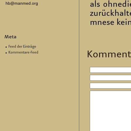
als oh­ne­d
hb@manmed.org
zu­rück­hal
mne­se kei­n
Meta
Feed der Einträge
Kom­men­t
Kommentare-Feed