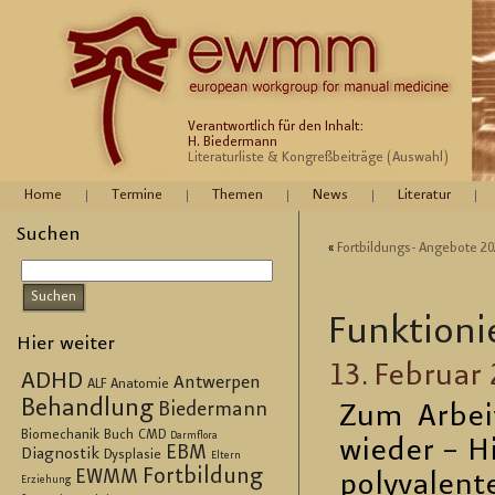
Verantwortlich für den Inhalt:
H. Biedermann
Literaturliste & Kongreßbeiträge (Auswahl)
Home
Termine
Themen
News
Literatur
Suchen
«
Fort­bil­dungs- An­ge­bo­te 2
Funk­tio­ni
Hier weiter
13. Fe­bru­ar
ADHD
Antwerpen
ALF
Anatomie
Behandlung
Biedermann
Zum Ar­bei
Biomechanik
Buch
CMD
Darmflora
wie­der – Hi
EBM
Diagnostik
Dysplasie
Eltern
Fortbildung
EWMM
po­ly­va­le
Erziehung