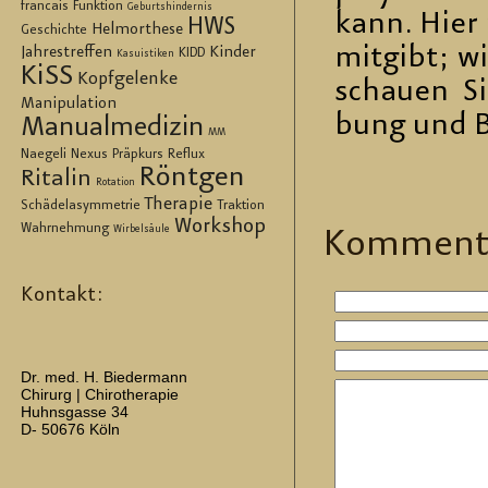
francais
Funktion
Geburtshindernis
kann. Hier 
HWS
Helmorthese
Geschichte
mit­gibt; w
Jahrestreffen
Kinder
KIDD
Kasuistiken
KiSS
Kopfgelenke
schau­en S
Manipulation
bung und Be
Manualmedizin
MM
Naegeli
Nexus
Präpkurs
Reflux
Röntgen
Ritalin
Rotation
Therapie
Schädelasymmetrie
Traktion
Workshop
Wahrnehmung
Wirbelsäule
Kom­men­t
Kontakt:
Dr. med. H. Biedermann
Chirurg | Chirotherapie
Huhnsgasse 34
D- 50676 Köln